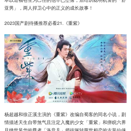
亚男」，两人捍卫心中的正义的成长故事！
2023国产剧待播推荐必看21.《重紫》
杨超越和徐正溪主演的《重紫》改编自蜀客的同名小说，剧
情描述天生自带煞气且注定入魔的少女「重紫」和痹睨六界
且绝世风华的尊者「洛音凡」师徒辗转两世相恋的古装仙侠