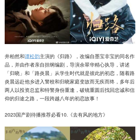
井柏然和
谭松韵
主演的《归路》，改编自墨宝非宝的同名作
品，并由作者亲自担纲编剧，导演余翠华精心执导，讲述
「归晓」和「路炎晨」从学生时代就是彼此的初恋，随着路
炎晨远赴他乡进入警校和归晓家庭变故而无疾而终，多年后
两人以投资总监和特警身份重逢，破镜重圆后找回忠诚和信
仰的归途之路，一段跨越八年的初恋故事！
2023国产剧待播推荐必看10.《去有风的地方》