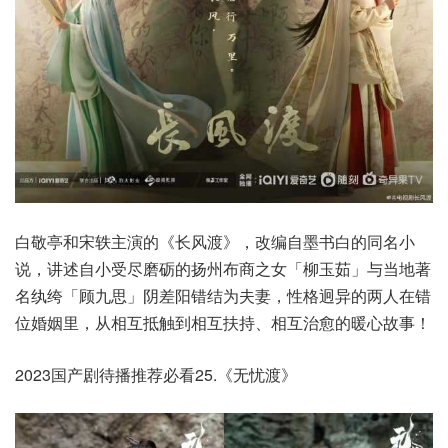
白敬亭和宋轶主演的《长风渡》，改编自墨书白的同名小
说，讲述自小受尽磨砺的扬州布商之女「柳玉茹」与当地著
名纨绔「顾九思」阴差阳错结为夫妻，性格迥异的两人在错
位婚姻里，从相互抵触到相互扶持、相互治愈的暖心故事！
2023国产剧待播推荐必看25.《无忧渡》