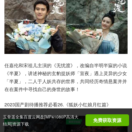
任嘉伦和宋祖儿主演的《无忧渡》，改编自半明半寐的小说
《半夏》，讲述神秘的玄豹捉妖师「宣夜」遇上灵异的少女
「半夏」，二人于人妖共存的世界，共同经历奇情悬案并并
在在案件中寻找自己的身世的故事！
2023国产剧待播推荐必看26.《狐妖小红娘月红篇》
玉骨遥全集百度云网盘[MP41080P高清大
免费获取资源
结局]资源下载