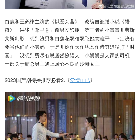
白鹿和王鹤棣主演的《以爱为营》，改编自翘摇小说《错
撩》，讲述「郑书意」前男友劈腿，第三者的小舅舅开劳斯
莱斯幻影，想到渣男和白莲花双宿双飞她意难平，下定决心
要当他们的小舅妈，于是开始作天作地又作诗穷追猛打「时
宴」，没想到费尽心思居然撩错人，小舅舅是人家的司机，
一部关于霸总男主遇上居心不良的沙雕女主！
2023国产剧待播推荐必看2.《
爱情而已
》