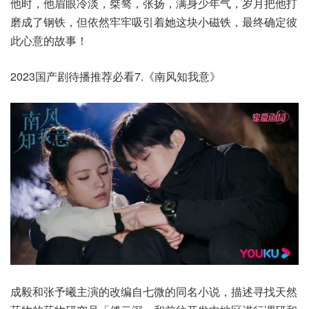
他时，他眉眼冷淡，桀骜，张扬，满身少年气，岁月把他打
磨成了钢铁，但依然牢牢吸引着她这块小磁铁，最终确定彼
此心意的故事！
2023国产剧待播推荐必看7.《南风知我意》
成毅和张予曦主演的改编自七微的同名小说，描述寻找天然