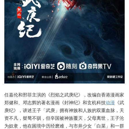
任嘉伦和邢菲主演的《烈焰之武庚纪》，改编自香港漫画家
郑健和、邓志辉的著名漫画《封神纪》和玄机科技
动漫
《武
庚纪》，讲述王子「武庚」拥有神族和人族的双重血脉，天
资不凡，桀骜不驯，但辛国被神族覆灭，父母离世，王子沦
为奴隶，他在困境中历经磨难，与市井少女「白菜」和一群