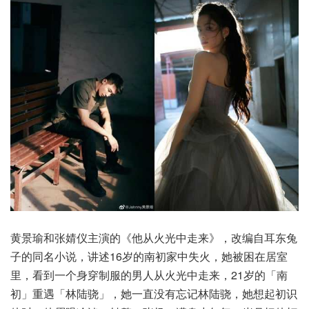
黄景瑜和张婧仪主演的《他从火光中走来》，改编自耳东兔
子的同名小说，讲述16岁的南初家中失火，她被困在居室
里，看到一个身穿制服的男人从火光中走来，21岁的「南
初」重遇「林陆骁」，她一直没有忘记林陆骁，她想起初识