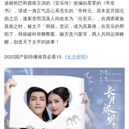
迪丽热巴和龚俊主演的《安乐传》改编自星零的《帝皇
书》，讲述一身正气且心系苍生的「帝梓元」原本是开国元
勋之后，逢家变而流落人间改名为「任安乐」，在调查家族
真相之时，被太子「韩烁」赏识，成为其幕僚，在安乐的帮
助下，韩烁破科举舞弊案、赈灾贪污案等，两人共同运筹帷
幄，创造天下太平的故事！
2023国产剧待播推荐必看15.《
长月烬明
》