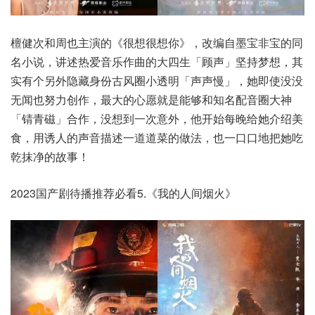
檀健次和周也主演的《很想很想你》，改编自墨宝非宝的同
名小说，讲述热爱音乐作曲的大四生「顾声」坚持梦想，其
实有个另外隐藏身份古风圈小透明「声声慢」，她即使没没
无闻也努力创作，最大的心愿就是能够和知名配音圈大神
「锖青磁」合作，没想到一次意外，他开始每晚给她介绍美
食，用诱人的声音描述一道道菜的做法，也一口口地把她吃
乾抹净的故事！
2023国产剧待播推荐必看5.《我的人间烟火》