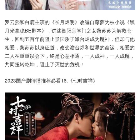
罗云熙和白鹿主演的《长月烬明》改编自藤萝为枝小说《黑
月光拿稳BE剧本》，讲述衡阳宗掌门之女黎苏苏为解救苍
生，回到五百年前阻止景国质子澹台烬成为魔神，但却与他
相爱，黎苏苏以身证道，改变澹台烬和世界的命运，相爱的
二人在重重误会下，终是心意相通，一人成神，一人成魔，
共同扭转乾坤，阻止了灭世的危机！
2023国产剧待播推荐必看16.《七时吉祥》