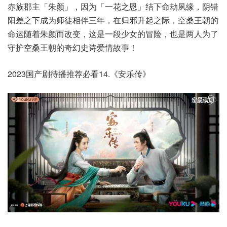
赤族郡主「朱颜」，因为「一花之恩」结下命劫夙缘，阴错
阳差之下成为师徒相伴三年，在归邪升起之际，空桑王朝的
命运随着朱颜而改变，这是一段少女的冒险，也是两人为了
守护空桑王朝的奇幻史诗爱情故事！
2023国产剧待播推荐必看14.《安乐传》