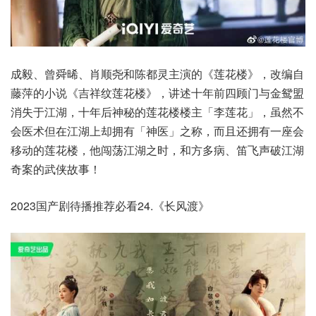
成毅、曾舜晞、肖顺尧和陈都灵主演的《莲花楼》，改编自
藤萍的小说《吉祥纹莲花楼》，讲述十年前四顾门与金鸳盟
消失于江湖，十年后神秘的莲花楼楼主「李莲花」，虽然不
会医术但在江湖上却拥有「神医」之称，而且还拥有一座会
移动的莲花楼，他闯荡江湖之时，和方多病、笛飞声破江湖
奇案的武侠故事！
2023国产剧待播推荐必看24.《长风渡》