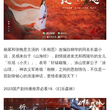
杨紫和张晚意主演的《长相思》改编自桐华的同名长篇小
说，灵感来自于《山海经》，剧情描述蚩尤和西陵珩的女儿
「玖瑶（小夭）」、表哥「轩辕颛顼」、涂山世家公子「涂
山璟」、神农义军将领「相柳」之间的恩怨情仇，不仅是一
部刻骨铭心的浪漫神话，更情牵家国天下！
2023国产剧待播推荐必看18.《幻乐森林》