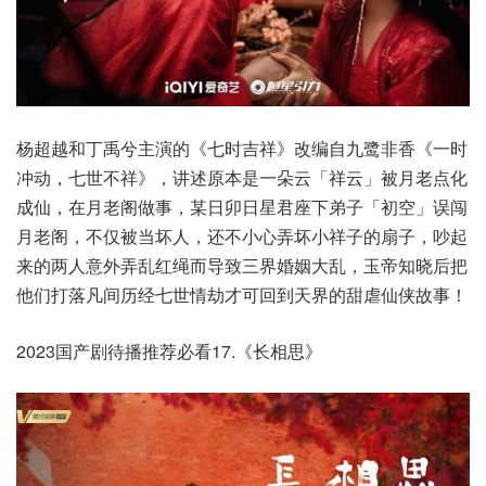
杨超越和丁禹兮主演的《七时吉祥》改编自九鹭非香《一时
冲动，七世不祥》，讲述原本是一朵云「祥云」被月老点化
成仙，在月老阁做事，某日卯日星君座下弟子「初空」误闯
月老阁，不仅被当坏人，还不小心弄坏小祥子的扇子，吵起
来的两人意外弄乱红绳而导致三界婚姻大乱，玉帝知晓后把
他们打落凡间历经七世情劫才可回到天界的甜虐仙侠故事！
2023国产剧待播推荐必看17.《长相思》