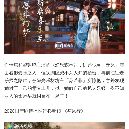
许佳琪和魏哲鸣主演的《幻乐森林》，讲述少君「云沐」表
面看似爱乐之人，但实则隐藏不为人知的秘密，再前往征选
乐师之路时，被绿光乐坊坊主「苏若非」所惊艳，意外发现
她对于自己的意义非凡，找上她做自己的私人乐姬，殊不知
两人的命运早就纠葛在一起了！
2023国产剧待播推荐必看19.《与凤行》