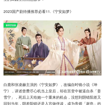
2023国产剧待播推荐必看11.《宁安如梦》
白鹿和张凌赫主演的《宁安如梦》，改编自时镜小说《坤
宁》，讲述曾费尽心机当上皇后，却在宫变中被逼自杀「姜
雪宁」，死后上天给她一个重来的机会，没想到阴错阳差又
回到当年，阴差阳错还是入宫做伴读，成为帝师「谢危」的