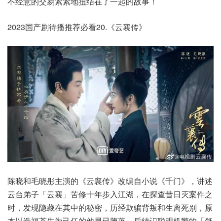
不经意的交易紧紧地扭结在了一起的故事！
2023国产剧待播推荐必看20.《云襄传》
陈晓和毛晓彤主演的《云襄传》改编自小说《千门》，讲述
云台弟子「云襄」苦修十年步入江湖，在探查昔日灭案件之
时，发现隐藏在其中的秘密，历经欺骗背叛和生离死别，原
本以造福苍生为己任的他早已堕落，后结识聪明机警的「舒