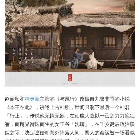
赵丽颖和
林更新
主演的《与凤行》改编自九鹭非香的小说
《本王在此》，讲述上古神殒，世间只剩下最后一个神君
「行止」，传说他无情无欲，在仙魔大战以一己之力力挽狂
澜，而魔界衔珠而生的女王爷「沈璃」，在千岁诞辰政治联
姻之际，决定逃婚却意外掉落人间，两人的命运被一场看似