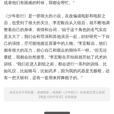
或者他们有困难的时候，我都会帮忙。”
《少年歌行》是一部很火的小说，在改编成电影和电影之
后，也受到了很大的关注。李宏毅自从入组后，就不断地调
整着自己的身体、表情和台词，“由于这个角色的名气实在
是太大了，我们会和导演和其他演员一起，好好研究一下自
己的演技，尽可能地接近原著中的人物。”李宏毅说，他们
都有很大的压力，担心自己和观众的期待不一样。“但无论
褒贬，我都会欣然接受。”李宏毅在开拍前就开始了武术的
训练，“我们在进入剧组之前，都会进行一系列的训练，比
如礼仪，比如骑马，比如武术，因为我的武器是无极棍，还
有一把天斩剑，还有一套用来挥舞棍子的。”
未经允许不得转载：
漫威电影
»
电视剧《少年歌行》40全集百度云资源
【网盘1280P高清】在线链接