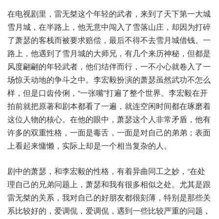
在电视剧里，雷无桀这个年轻的武者，来到了天下第一大城
雪月城，在半路上，他无意中闯入了雪落山庄，却因为打碎
了萧瑟的客栈而被要求赔偿，最后不得不去雪月城借钱。一
路上，他遇到了雪月城的大师兄，有几个来历神秘，但都是
风度翩翩的年轻武者，他们结伴而行，一不小心就卷入了一
场惊天动地的争斗之中。李宏毅扮演的萧瑟虽然武功不怎么
样，但是口齿伶俐，“一张嘴”打遍了整个世界。李宏毅在开
拍前就把原著和剧本都看了一遍，就连空闲时间都在琢磨着
这位人物的核心。在他的眼中，萧瑟这个人非常矛盾，他有
许多的双重性格，一面是毒舌，一面是对自己的弟弟；表面
上看起来慵懒，实际上却是一个相当复杂的人。
剧中的萧瑟，和李宏毅的性格，有着异曲同工之妙，“在处
理自己的兄弟问题上，萧瑟和我有很多相似之处。尤其是跟
雷无桀的关系，我对自己的好朋友都很刻薄，特别是那些关
系比较好的，爱调侃，爱调侃，遇到一些比较严重的问题，