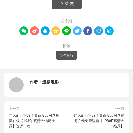
赞 (
0
)

分享到









标签
少年歌行
作者：
漫威电影
上一篇
下一篇
向风而行1-39全集百度云网盘免
向风而行1-39全集百度云网盘资
费在线【1080p高清大结局泄
源在线免费观看【1280P高清大
露】资源下载
结局】