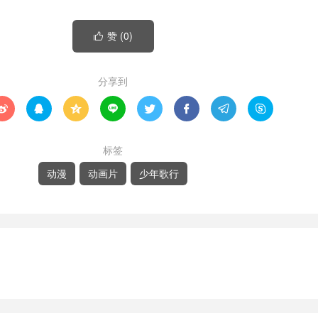
赞 (
0
)

分享到








标签
动漫
动画片
少年歌行