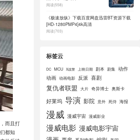
阅读(558)
《极速放纵》下载百度网盘迅雷BT资源下载
[HD-1280PMP4]4k高清
阅读(703)
标签云
动作
剧本
MCU
剧集
DC
X战警
上映日期
喜剧
动画
反派
动画电影
复仇者联盟
奇异博士
奥斯卡
大片
导演
好莱坞
影院
海报
死侍
意外
漫威
漫威宇宙
漫威影业
，而且打
漫威电影
漫威电影宇宙
们都知
漫画
票房
编剧
系列电影