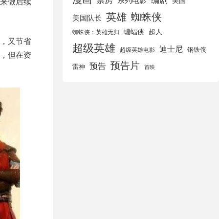
美国
来做后续
英雄
蜘蛛侠
美国队长
蝙蝠侠
超人
蜘蛛侠：英雄无归
，又节省
超级英雄
迪士尼
钢铁侠
超级英雄电影
，但在资
预告片
预告
雷神
首映