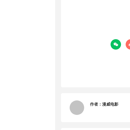

作者：
漫威电影