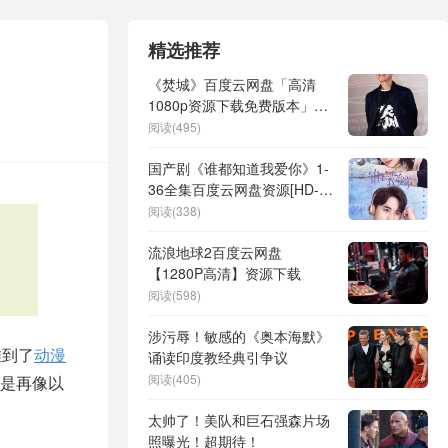
精选推荐
《焚城》百度云网盘「高清
1080p资源下载免费版本」免
费分享
阅读(495)
国产剧《谁都知道我爱你》1-
36全集百度云网盘资源[HD-
MP4]国语[大结局][1080P超
阅读(338)
清]
流浪地球2百度云网盘
【1280P高清】资源下载
阅读(598)
涉污辱！敏感的《奥本海默》
推到了
动漫
诵读印度教经典引争议
阅读(405)
是再像以
太帅了！美队和巨石强森片场
照曝光！超期待！