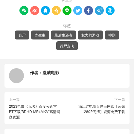
分享到









标签
丧尸
寄生虫
最后生还者
权力的游戏
神剧
行尸走肉
作者：
漫威电影
上一篇
下一篇
2023电影《无名》百度云迅雷
满江红电影百度云网盘【蓝光
BT下载[BDHD-MP4MKV]高清网
1280P高清】资源免费下载
盘资源