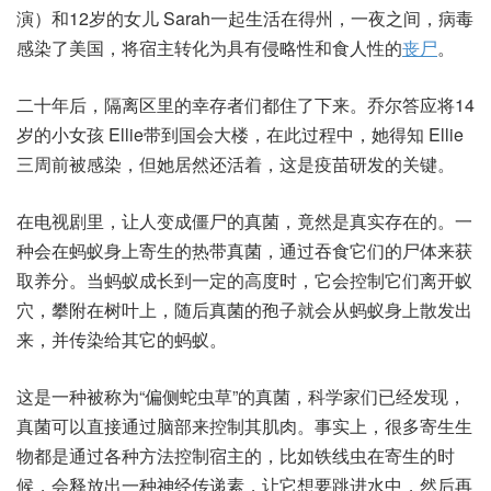
演）和12岁的女儿 Sarah一起生活在得州，一夜之间，病毒
感染了美国，将宿主转化为具有侵略性和食人性的
丧尸
。
二十年后，隔离区里的幸存者们都住了下来。乔尔答应将14
岁的小女孩 Ellie带到国会大楼，在此过程中，她得知 Ellie
三周前被感染，但她居然还活着，这是疫苗研发的关键。
在电视剧里，让人变成僵尸的真菌，竟然是真实存在的。一
种会在蚂蚁身上寄生的热带真菌，通过吞食它们的尸体来获
取养分。当蚂蚁成长到一定的高度时，它会控制它们离开蚁
穴，攀附在树叶上，随后真菌的孢子就会从蚂蚁身上散发出
来，并传染给其它的蚂蚁。
这是一种被称为“偏侧蛇虫草”的真菌，科学家们已经发现，
真菌可以直接通过脑部来控制其肌肉。事实上，很多寄生生
物都是通过各种方法控制宿主的，比如铁线虫在寄生的时
候，会释放出一种神经传递素，让它想要跳进水中，然后再