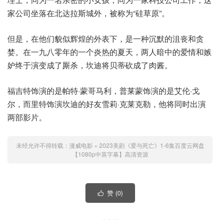
家公司坐落在北达拉斯城外，被称为“硅草原”。
但是，在他们貌似辉煌的外表下，是一种沉默的沮丧和贪
婪。在一九八零年的一个炎热的夏天，两人暗中的爱情和嫉
妒终于演变成了厮杀，坎迪将贝蒂砍成了肉酱。
福吉特饰演的是帕特·蒙哥马利，普莱蒙饰演的是艾伦·戈
尔，而里特饰演坎迪的好友雪莉·克莱克勒，他将同时出演
两部影片。
未经允许不得转载：
漫威电影
»
2023美剧《爱与死亡》1-6集百度云网盘
【1080p中英字幕】高清资源
赞 (
0
)
