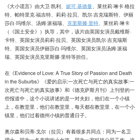
《大小谎言》由大卫·凯利、
妮可·基德曼
、莱丝莉·琳卡·格拉
特、帕特里克·福吉特、莉莉·拉贝、凯尔·吉克瑞斯特、伊丽
莎白·玛维尔、汤姆·派福瑞、
克里斯滕·里特
、莱丝莉·琳卡
（《国土安全》）执导，其中，该片由英国女演员戴维斯·
卡特、英国女演员莉莉·拉贝、英国女演员凯尔·吉克瑞斯
特、英国女演员伊丽莎白·玛维尔、英国女演员汤姆·派福
瑞、英国女演员克里斯滕·里特等担任。
在《Evidence of Love: A True Story of Passion and Death
in the Suburbs》《爱的启示:一次死亡与死亡的真实故事:一
次死亡与死亡的真实故事》和《德克萨斯月刊》上刊登的一
些报道中，这个小说讲述的是一对夫妇，他们在一个小镇
上，在教堂里，他们在教堂里，每天都在教堂里，在一个小
镇里，他们过着德州小镇的普通日子。
奥尔森和贝蒂·戈尔（拉贝）有着很多共同点：同为一名卫
理士，同为一名亲密的小女孩，同为一家科技公司工作，这