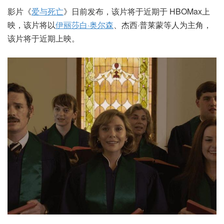
影片《
爱与死亡
》日前发布，该片将于近期于 HBOMax上
映，该片将以
伊丽莎白·奥尔森
、杰西·普莱蒙等人为主角，
该片将于近期上映。