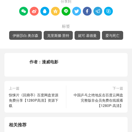
分享到









标签
伊丽莎白·奥尔森
克里斯滕·里特
妮可·基德曼
爱与死亡
作者：
漫威电影
上一篇
下一篇
惊悚片《回廊亭》百度网盘资源
中国乒乓之绝地反击百度云网盘
免费分享【1280P高清】资源下
完整版非会员免费在线观看
载
【1280P-高清】
相关推荐