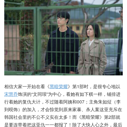
相信大家一开始在看《
黑暗荣耀
》第1部时，是很专心地以
宋慧乔
饰演的“文同珢”为中心，看她有如下棋一样，铺排进
行着她的复仇大计，不过随着阿姨和007；主角朱如炡（李
到晛饰）的加入，才会惊觉到原来家暴、杀人案这亚充斥在
韩国社会里的不公不义实在太多！而《黑暗荣耀》第2部就
是要连带着把这亚仇一一都报了！除了大快人心之外，最后