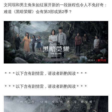
文同珢和男主角朱如炡展开新的一段旅程也令人不免好奇：
难道《黑暗荣耀》会有第3部或第2季？
＊＊＊以下含有剧情雷，请读者斟酌阅读＊＊＊
＊＊＊以下含有剧情雷，请读者斟酌阅读＊＊＊