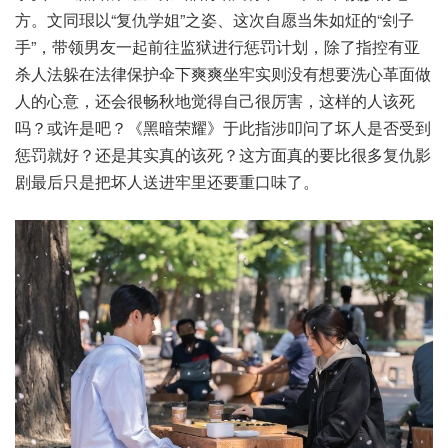
方。文同珢以“复仇学姐”之姿、这次自愿当朱如炡的“刽子
手”，带领男友一起前往监狱进行惩罚计划，除了指控有亚
杀人法躲在法律保护伞下爽爽坐牢实则没有想要洗心革面做
人的心意，还会很畅秋地觉得自己很厉害，这样的人该死
吗？或许是吧？《黑暗荣耀》于此指涉叩问了坏人是否受到
惩罚就好？还是其实真的该死？这方面真的要比很多复仇影
剧最后只是把坏人送进牢里还要重口味了。