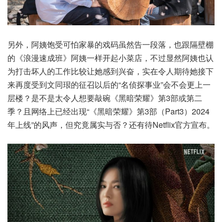
另外，阿姨饱受可怕家暴的戏码虽然告一段落，也跟隔壁棚
的《浪漫速成班》阿姨一样开起小菜店，不过显然阿姨也认
为打击坏人的工作比较让她感到兴奋，实在令人期待她接下
来再度受到文同珢的征召以后的“名侦探事业”会不会更上一
层楼？是不是太令人想要敲碗《黑暗荣耀》第3部或第二
季？且网络上已经出现“《黑暗荣耀》第3部（Part3）2024
年上线”的风声，但究竟属实与否？还有待Netflix官方宣布。