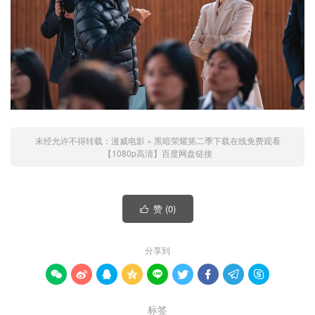
未经允许不得转载：
漫威电影
»
黑暗荣耀第二季下载在线免费观看
【1080p高清】百度网盘链接
赞 (
0
)

分享到









标签