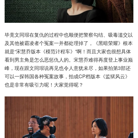
毕竟文同珢在复仇的过程中也顺便把警察勾结、吸毒滥交以
及其他被霸凌者个冤案一并都处理掉了，《黑暗荣耀》根本
就是“宋慧乔版本《模范计程车》”啊！而且大家也很想具体
看到男主角是怎么恶惩仇人的。宋慧乔难得再度登上事业巅
峰，现在跟文同珢说再见也令人意犹未尽，如果拍第3部还
可以一探韩国各种冤案故事，拍成CP档版本《监狱风云》
也是非常有吸引力呢！大家觉得呢？