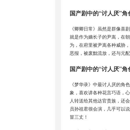
国产剧中的“讨人厌”角
《卿卿日常》虽然是群像喜
就是作为嫡长子的尹嵩，在
为，在府里被尹嵩各种威胁
恶报，被废黜流放，还与元配
国产剧中的“讨人厌”角
《梦华录》中最讨人厌的角色
象，喜欢讲各种花言巧语，
人转送给其他达官贵族，还
员孙祖君很会演，几乎可以说
冒三丈！