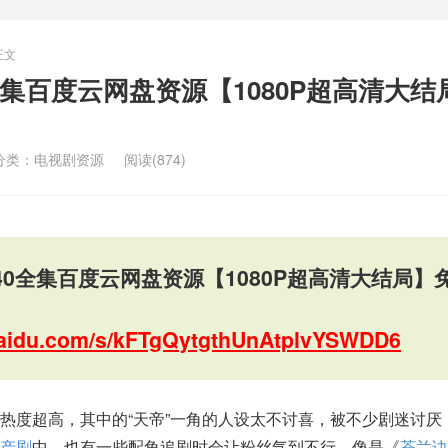
正文
全集百度云网盘资源【1080P超高清大结
分类：
电视剧资源
阅读(874)
40全集百度云网盘资源【1080P超高清大结局】
.baidu.com/s/kFTgQytgthUnAtplvYSWDD6
热度超高，其中的“天帝”一角的人设太不讨喜，被不少剧迷讨厌
产剧
中，也有一些配角追剧时会让粉丝气到不行，像是《
苍兰诀