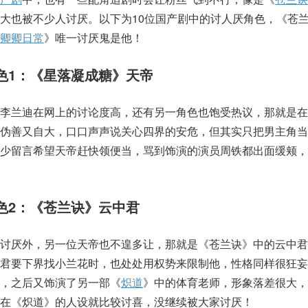
大也被不少人讨厌。以下为10位国产剧中的讨人厌角色，《苍
卿卿日常
》唯一讨厌鬼是他！
色1：《星落凝成糖》天帝
、李兰迪在网上的讨论度高，还有另一角色也饱受热议，那就是在
，伪善又自大，口口声声说关心四界的安危，但其实只把男主角当
不少留言希望天帝赶快领便当，骂到饰演的演员周铁都出面缓颊，
色2：《苍兰诀》云中君
被讨厌外，另一位天帝也不遑多让，那就是《苍兰诀》中的云中君
仙君要下界找小兰花时，也处处用权势来限制他，性格同样很狂妄
，之后又饰演了另一部《
炽道
》中的体育老师，形象落差很大，
在《炽道》的人设就比较讨喜，没继续被大家讨厌！