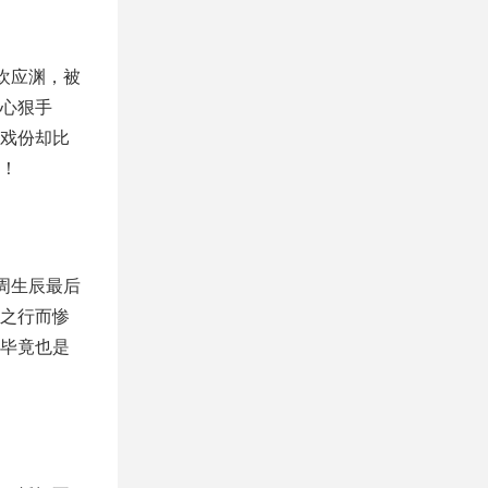
欢应渊，被
心狠手
戏份却比
！
周生辰最后
之行而惨
毕竟也是