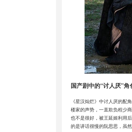
国产剧中的“讨人厌”角
《星汉灿烂》中讨人厌的配
楼家的声势，一直欺负程少
也不是很好，被王延姬利用
的是讲话很慢的阮思思，虽然