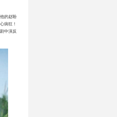
他的赵盼
心病狂！
剧中演反