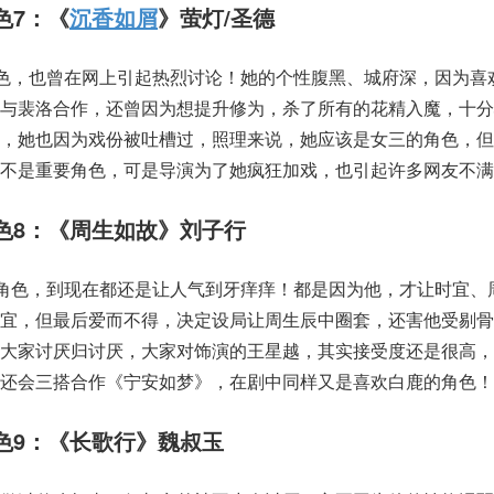
色7：《
沉香如屑
》萤灯/圣德
角色，也曾在网上引起热烈讨论！她的个性腹黑、城府深，因为喜
与裴洛合作，还曾因为想提升修为，杀了所有的花精入魔，十分
外，她也因为戏份被吐槽过，照理来说，她应该是女三的角色，但
不是重要角色，可是导演为了她疯狂加戏，也引起许多网友不满
色8：《周生如故》刘子行
个角色，到现在都还是让人气到牙痒痒！都是因为他，才让时宜、
时宜，但最后爱而不得，决定设局让周生辰中圈套，还害他受剔骨
好大家讨厌归讨厌，大家对饰演的王星越，其实接受度还是很高，
还会三搭合作《宁安如梦》，在剧中同样又是喜欢白鹿的角色！
色9：《长歌行》魏叔玉