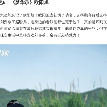
色5：《梦华录》欧阳旭
，怎么能忘记了欧阳旭！欧阳旭当初为了功名，选择抛弃背后支持
策划要杀了赵盼儿，连身边的老奴德叔也死于他手，真的是坏到丧
，但演员徐海乔在幕后花絮其实很搞笑，他是刘亦菲的粉丝，但在
现实生活中又很喜欢刘亦菲，蛮有反差萌魅力！