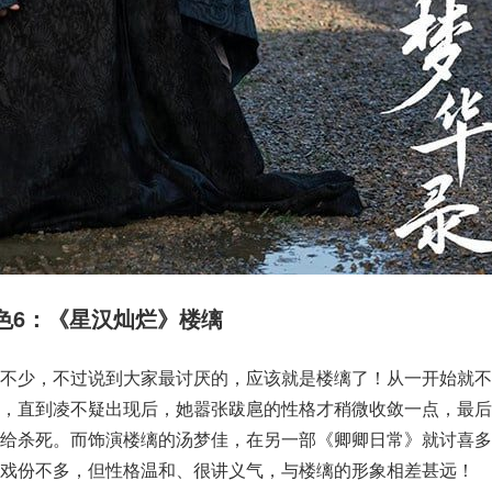
色6：《星汉灿烂》楼缡
角不少，不过说到大家最讨厌的，应该就是楼缡了！从一开始就不
商，直到凌不疑出现后，她嚣张跋扈的性格才稍微收敛一点，最后
后给杀死。而饰演楼缡的汤梦佳，在另一部《卿卿日常》就讨喜多
戏份不多，但性格温和、很讲义气，与楼缡的形象相差甚远！