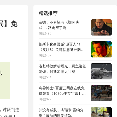
精选推荐
局】免
奈德：不希望有《蜘蛛侠
4》，路走窄了啊
阅读(495)
帕斯卡化身漫威"谜语人"！
《复联6》关键信息遭严防死
守
阅读(457)
洛基特效解析曝光，鳄鱼洛基
免
萌炸，阿斯加德太壮观
阅读(584)
奇异博士2百度云网盘在线免
费观看【1080p中英字幕】4K
高清
阅读(322)
，讨厌到连
并没有截肢，杰瑞米·雷纳分
享了最新的康复情况
》的云中