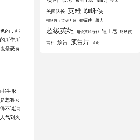
美国
英雄
蜘蛛侠
美国队长
蝙蝠侠
超人
蜘蛛侠：英雄无归
超级英雄
色的，那
迪士尼
钢铁侠
超级英雄电影
的所作所
预告片
预告
雷神
首映
也是恶有
的书生形
是想将女
得不说演
人气到火