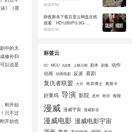
阅读(309)
兰诀》《星
静夜厮杀下载百度云网盘在线
观看「HD1280P/3.9G-
MP4」蓝光版高清中字
阅读(516)
剧中的天
标签云
成修补归
可以说是
动作
剧本
MCU
剧集
DC
X战警
上映日期
喜剧
动画
反派
动画电影
复仇者联盟
奇异博士
奥斯卡
大片
导演
好莱坞
影院
海报
死侍
意外
，刚开始
漫威
漫威宇宙
漫威影业
！只不过
漫威电影
漫威电影宇宙
刚开始也
漫画
票房
编剧
系列电影