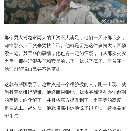
那个男人对赵家两人的工资不太满足，他们一天赚那么多，
却拿那么点工资来要挟自己。他就是要把这件事闹大，再勒
索一笔。聂宝华的事情，他也有一定的怀疑，自从那次火灾
之后，那些混混头子和官员的儿子，就成了疯子。匪首还向
他们辩解说自己并不是歹徒，
这就有些蹊跷了。赵世杰是一个很骄傲的人，刚一出现，就
为聂宝华排忧解难。他轻而易举地，就将聂都没有办法做到
的事情，给化解了，并且将双方提升到了一个平等的高度。
但自从工厂起火后，他就喋喋不休地说了很多话，惹得聂宝
华生气。
并且告诉聂宝华，他还能跟赵刚一起工作。这么傻的举动，