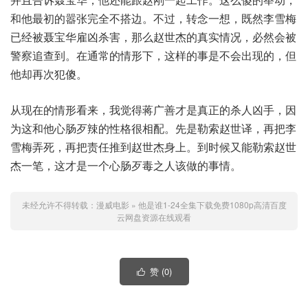
和他最初的嚣张完全不搭边。不过，转念一想，既然李雪梅
已经被聂宝华雇凶杀害，那么赵世杰的真实情况，必然会被
警察追查到。在通常的情形下，这样的事是不会出现的，但
他却再次犯傻。
从现在的情形看来，我觉得蒋广善才是真正的杀人凶手，因
为这和他心肠歹辣的性格很相配。先是勒索赵世译，再把李
雪梅弄死，再把责任推到赵世杰身上。到时候又能勒索赵世
杰一笔，这才是一个心肠歹毒之人该做的事情。
未经允许不得转载：
漫威电影
»
他是谁1-24全集下载免费1080p高清百度
云网盘资源在线观看
赞 (
0
)
