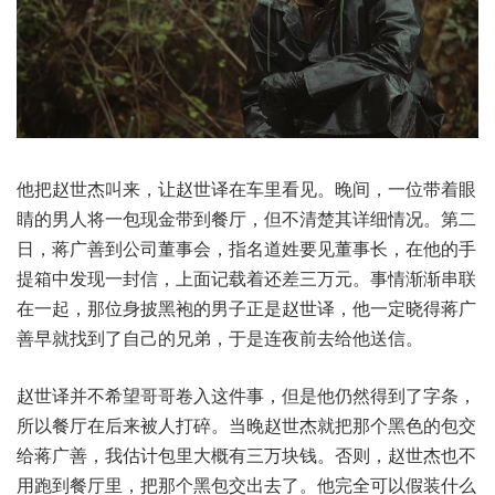
他把赵世杰叫来，让赵世译在车里看见。晚间，一位带着眼
睛的男人将一包现金带到餐厅，但不清楚其详细情况。第二
日，蒋广善到公司董事会，指名道姓要见董事长，在他的手
提箱中发现一封信，上面记载着还差三万元。事情渐渐串联
在一起，那位身披黑袍的男子正是赵世译，他一定晓得蒋广
善早就找到了自己的兄弟，于是连夜前去给他送信。
赵世译并不希望哥哥卷入这件事，但是他仍然得到了字条，
所以餐厅在后来被人打碎。当晚赵世杰就把那个黑色的包交
给蒋广善，我估计包里大概有三万块钱。否则，赵世杰也不
用跑到餐厅里，把那个黑包交出去了。他完全可以假装什么