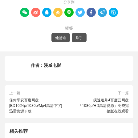
分享到









标签
他是谁
杀手
作者：
漫威电影
上一篇
下一篇
保你平安百度网盘
疾速追杀4百度云网盘
[BD1024p/1080p/Mp4高清中字]
「1080p/HD高清资源」免费完
迅雷资源下载
整版在线观看
相关推荐