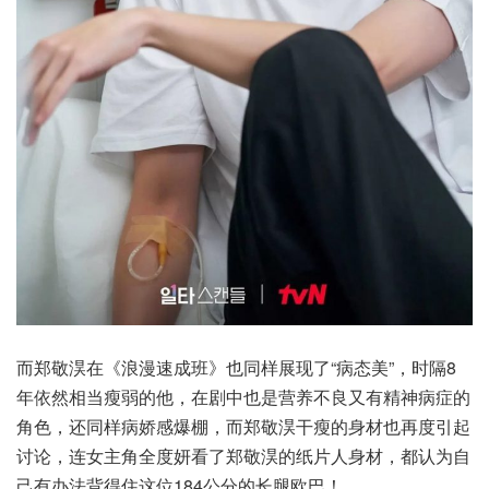
而郑敬淏在《浪漫速成班》也同样展现了“病态美”，时隔8
年依然相当瘦弱的他，在剧中也是营养不良又有精神病症的
角色，还同样病娇感爆棚，而郑敬淏干瘦的身材也再度引起
讨论，连女主角全度妍看了郑敬淏的纸片人身材，都认为自
己有办法背得住这位184公分的长腿欧巴！