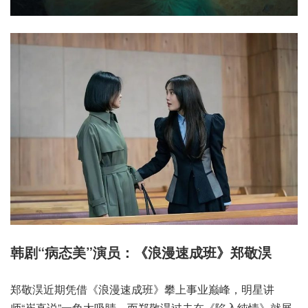
韩剧“病态美”演员：《浪漫速成班》郑敬淏
郑敬淏近期凭借《浪漫速成班》攀上事业巅峰，明星讲
师“崔直说”一角太吸睛，而郑敬淏过去在《陷入纯情》就展