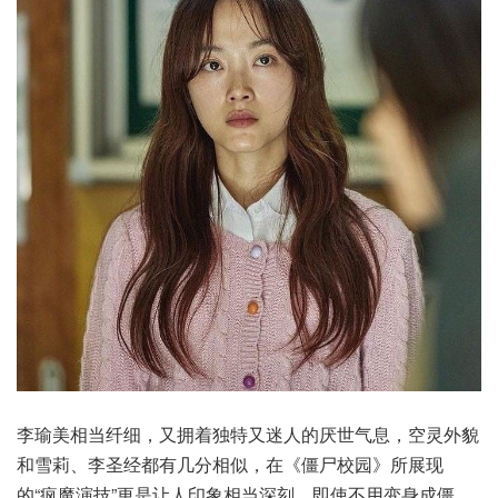
李瑜美相当纤细，又拥着独特又迷人的厌世气息，空灵外貌
和雪莉、李圣经都有几分相似，在《僵尸校园》所展现
的“疯魔演技”更是让人印象相当深刻，即使不用变身成僵