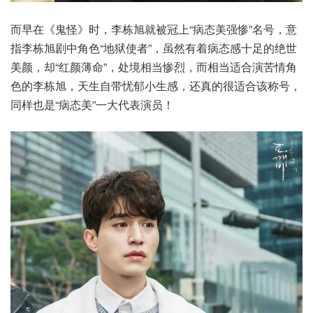
而早在《鬼怪》时，李栋旭就被冠上“病态美强惨”名号，意
指李栋旭剧中角色“地狱使者”，虽然有着病态感十足的绝世
美颜，却“红颜薄命”，处境相当惨烈，而相当适合演苦情角
色的李栋旭，天生自带忧郁小生感，还真的很适合该称号，
同样也是“病态美”一大代表演员！