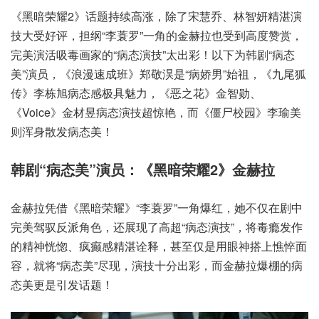
《黑暗荣耀2》话题持续高涨，除了宋慧乔、林智妍精湛演
技大受好评，担纲“李蓑罗”一角的金赫拉也受到高度赞赏，
完美演活吸毒画家的“病态演技”太出彩！以下为韩剧“病态
美”演员，《浪漫速成班》郑敬淏是“病娇男”始祖，《九尾狐
传》李栋旭病态感极具魅力，《恶之花》金智勋、
《Voice》金材昱病态演技超惊艳，而《僵尸校园》李瑜美
则浑身散发病态美！
韩剧“病态美”演员：《黑暗荣耀2》金赫拉
金赫拉凭借《黑暗荣耀》“李蓑罗”一角爆红，她不仅在剧中
完美驾驭反派角色，还展现了高超“病态演技”，将毒瘾发作
的精神恍惚、疯癫感精湛诠释，甚至仅是用眼神搭上憔悴面
容，就将“病态美”尽现，演技十分出彩，而金赫拉爆棚的病
态美更是引发话题！