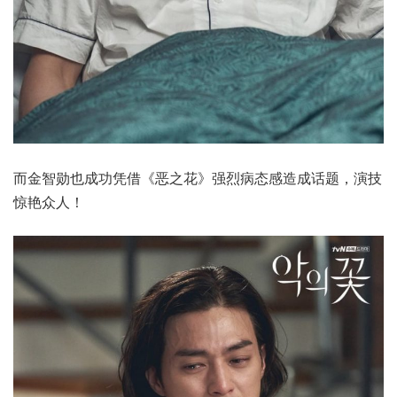
而金智勋也成功凭借《恶之花》强烈病态感造成话题，演技
惊艳众人！