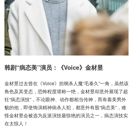
韩剧“病态美”演员：《Voice》金材昱
金材昱过去曾在《Voice》担纲杀人魔“毛泰久”一角，虽然该
角色及其变态，恐怖程度堪称一绝，金材昱却意外展现了超
狂“病态演技”，不论眼神、动作都相当传神，而有着美男外
貌的他，即使饰演精神病杀人犯，都意外有股“病态美”，难
怪金材昱会被选为反派演技最惊艳的演员之一，病态演技实
在太惊人！