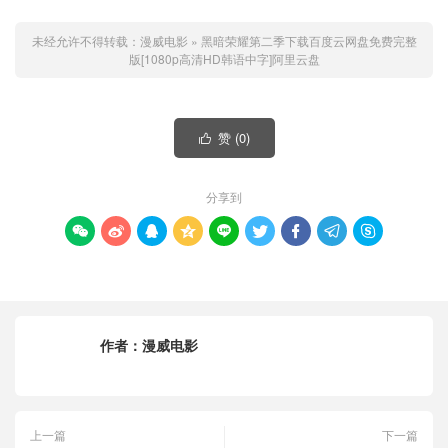
未经允许不得转载：
漫威电影
»
黑暗荣耀第二季下载百度云网盘免费完整
版[1080p高清HD韩语中字]阿里云盘
赞 (
0
)

分享到









作者：
漫威电影
上一篇
下一篇