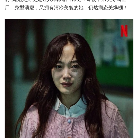
尸，身型消瘦，又拥有清冷美貌的她，仍然病态美爆棚！