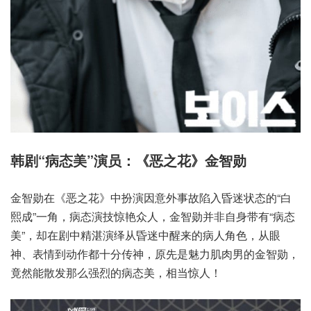
韩剧“病态美”演员：《恶之花》金智勋
金智勋在《恶之花》中扮演因意外事故陷入昏迷状态的“白
熙成”一角，病态演技惊艳众人，金智勋并非自身带有“病态
美”，却在剧中精湛演绎从昏迷中醒来的病人角色，从眼
神、表情到动作都十分传神，原先是魅力肌肉男的金智勋，
竟然能散发那么强烈的病态美，相当惊人！