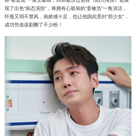
现了出色“病态演技”，将拥有心脏病的“姜敏浩”一角演活，
纤瘦又弱不禁风，病娇感十足，也让他因此受封“郑少女”，
成功凭借该剧圈了不少粉！