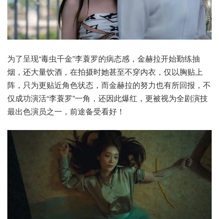
为了呈现“毒虫千金”李蓑罗的病态感，金赫拉开始勤练抽
烟，还大量饮酒，在拍摄时她甚至不穿内衣，仅以胸贴上
阵，只为更贴近角色状态，而金赫拉的努力也有所回报，不
仅成功演活“李蓑罗”一角，还因此爆红，更被视为全剧演技
最出色演员之一，前途备受看好！