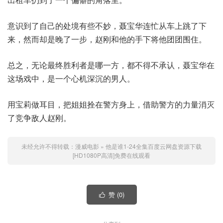
意识到了自己的处境有些不妙，聂宝华连忙从车上跳了下
来，然而却是晚了一步，赵刚和他的手下将他团团围住。
总之，无论最终胜利者是哪一方，都不得不承认，聂宝华在
这场戏中，是一个心机深沉的男人。
用宝莉做耳目，把姐姐拴在警方身上，借助警方的力量消灭
了竞争敌人赵刚。
未经允许不得转载：
漫威电影
»
他是谁1-24全集百度云网盘资源下载
[HD1080P高清]免费在线观看
赞 (
0
)
