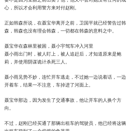
心，所以才会利用警方来对付赵刚。
正如韩森所说，在聂宝华离开之前，卫国平就已经警告过韩
森，韩森也没有理会韩森，一切都在韩森的意料之中。
聂宝华在森林里被困，聂小宇驾车冲入河里
聂小雨出门时，被人盯上，被人追赶后，才知道原来是鲍
莉，并使用阴谋诡计杀死三人。
聂小雨见势不妙，连忙开车逃走，不过她一边说着话，一边
开着车，结果一不注意，车掉进了河面上。
聂宝华那边，因为发生了交通事故，他让开车的人换个方
向。
不过，赵刚已经买通了那辆出租车的驾驶员，他已经将这辆
出租车扔到了一个偏僻的角落里。