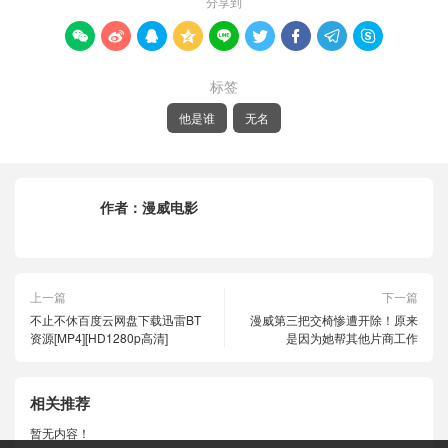
分享到









标签
他是谁
无名
作者：
漫威电影
上一篇
下一篇
不止不休百度云网盘下载迅雷BT
漫威第三把交椅惨遭开除！原来
资源[MP4][HD1280p高清]
是因为她帮其他片商工作
相关推荐
暂无内容！