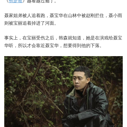
《
他是谁
》越看越过瘾了。
聂家姐弟被人追着跑，聂宝华在山林中被赵刚拦住，聂小雨
则被宝丽追着掉进了河面。
事实上，在宝丽受伤之后，韩森就知道，她是在演戏给聂宝
华听，所以才会靠近聂宝华，想要得到他的下落。