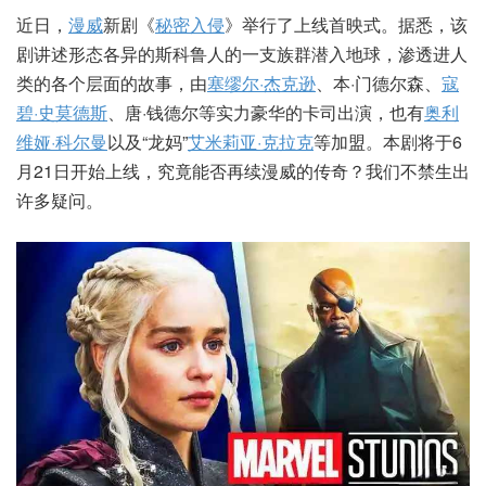
近日，
漫威
新剧《
秘密入侵
》举行了上线首映式。据悉，该
剧讲述形态各异的斯科鲁人的一支族群潜入地球，渗透进人
类的各个层面的故事，由
塞缪尔·杰克逊
、本·门德尔森、
寇
碧·史莫德斯
、唐·钱德尔等实力豪华的卡司出演，也有
奥利
维娅·科尔曼
以及“龙妈”
艾米莉亚·克拉克
等加盟。本剧将于6
月21日开始上线，究竟能否再续漫威的传奇？我们不禁生出
许多疑问。