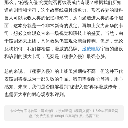
那么，“秘密入侵”究竟能否再续漫威传奇呢？根据我们所知
道的剧情和卡司，这个故事线极具想象力。形态各异的斯科
鲁人可以吸收人类的记忆和形态，从而渗透进人类的各个层
面，这本身就是一个非常新奇的设定。再加上实力豪华的卡
司，想必会给观众带来一场视觉和演技上的盛宴。当然，由
于该剧还未上线，具体效果仍需观众亲自评判。但是，无论
反响如何，我们都相信，漫威的品牌、
漫威电影
宇宙的建设
和该剧的强大卡司，无疑是《秘密入侵》最强心脏。
总的来说，《秘密入侵》的上线虽然期待不高，但这并不代
表该剧将要成为一部失败的作品。我们需要耐心等待，用心
感知。未来，我们是否能够看到“秘密入侵”再续漫威传奇，
也需要大家的耐心观察和评判。
未经允许不得转载：
漫威电影
»
漫威新剧《秘密入侵》1-6全集百度云网
盘「免费完整版1080pHD高清资源」迅雷下载