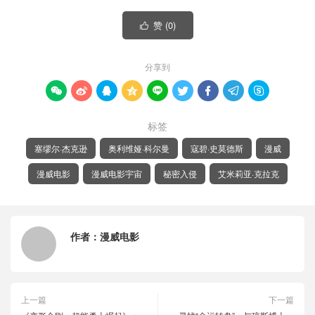
赞 (
0
)

分享到









标签
塞缪尔·杰克逊
奥利维娅·科尔曼
寇碧·史莫德斯
漫威
漫威电影
漫威电影宇宙
秘密入侵
艾米莉亚·克拉克
作者：
漫威电影
上一篇
下一篇