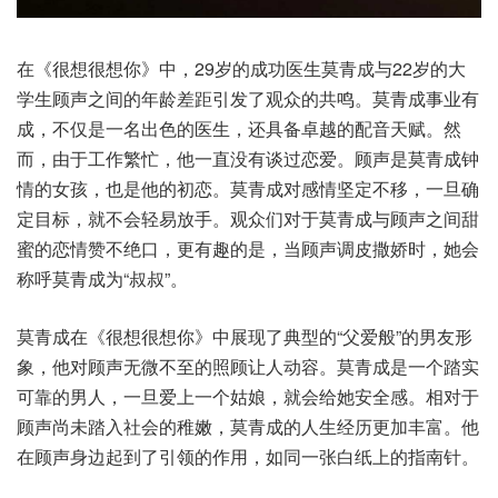
在《很想很想你》中，29岁的成功医生莫青成与22岁的大
学生顾声之间的年龄差距引发了观众的共鸣。莫青成事业有
成，不仅是一名出色的医生，还具备卓越的配音天赋。然
而，由于工作繁忙，他一直没有谈过恋爱。顾声是莫青成钟
情的女孩，也是他的初恋。莫青成对感情坚定不移，一旦确
定目标，就不会轻易放手。观众们对于莫青成与顾声之间甜
蜜的恋情赞不绝口，更有趣的是，当顾声调皮撒娇时，她会
称呼莫青成为“叔叔”。
莫青成在《很想很想你》中展现了典型的“父爱般”的男友形
象，他对顾声无微不至的照顾让人动容。莫青成是一个踏实
可靠的男人，一旦爱上一个姑娘，就会给她安全感。相对于
顾声尚未踏入社会的稚嫩，莫青成的人生经历更加丰富。他
在顾声身边起到了引领的作用，如同一张白纸上的指南针。