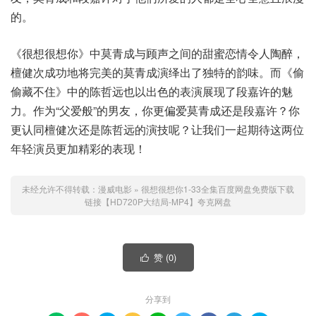
的。
《很想很想你》中莫青成与顾声之间的甜蜜恋情令人陶醉，
檀健次成功地将完美的莫青成演绎出了独特的韵味。而《偷
偷藏不住》中的陈哲远也以出色的表演展现了段嘉许的魅
力。作为“父爱般”的男友，你更偏爱莫青成还是段嘉许？你
更认同檀健次还是陈哲远的演技呢？让我们一起期待这两位
年轻演员更加精彩的表现！
未经允许不得转载：
漫威电影
»
很想很想你1-33全集百度网盘免费版下载
链接【HD720P大结局-MP4】夸克网盘
赞 (
0
)

分享到