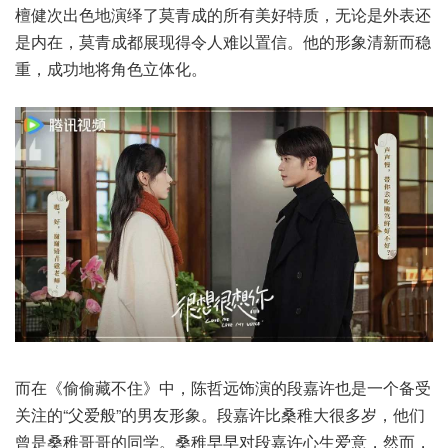
檀健次出色地演绎了莫青成的所有美好特质，无论是外表还
是内在，莫青成都展现得令人难以置信。他的形象清新而稳
重，成功地将角色立体化。
而在《偷偷藏不住》中，陈哲远饰演的段嘉许也是一个备受
关注的“父爱般”的男友形象。段嘉许比桑稚大很多岁，他们
曾是桑稚哥哥的同学。桑稚早早对段嘉许心生爱意，然而，