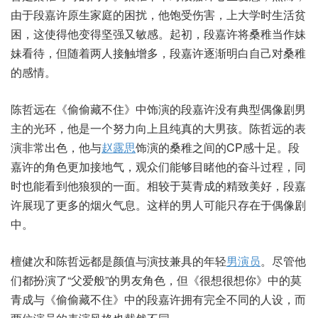
由于段嘉许原生家庭的困扰，他饱受伤害，上大学时生活贫
困，这使得他变得坚强又敏感。起初，段嘉许将桑稚当作妹
妹看待，但随着两人接触增多，段嘉许逐渐明白自己对桑稚
的感情。
陈哲远在《偷偷藏不住》中饰演的段嘉许没有典型偶像剧男
主的光环，他是一个努力向上且纯真的大男孩。陈哲远的表
演非常出色，他与
赵露思
饰演的桑稚之间的CP感十足。段
嘉许的角色更加接地气，观众们能够目睹他的奋斗过程，同
时也能看到他狼狈的一面。相较于莫青成的精致美好，段嘉
许展现了更多的烟火气息。这样的男人可能只存在于偶像剧
中。
檀健次和陈哲远都是颜值与演技兼具的年轻
男演员
。尽管他
们都扮演了“父爱般”的男友角色，但《很想很想你》中的莫
青成与《偷偷藏不住》中的段嘉许拥有完全不同的人设，而