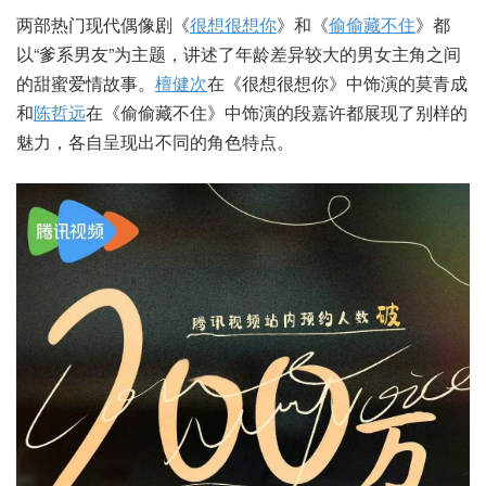
两部热门现代偶像剧《
很想很想你
》和《
偷偷藏不住
》都
以“爹系男友”为主题，讲述了年龄差异较大的男女主角之间
的甜蜜爱情故事。
檀健次
在《很想很想你》中饰演的莫青成
和
陈哲远
在《偷偷藏不住》中饰演的段嘉许都展现了别样的
魅力，各自呈现出不同的角色特点。