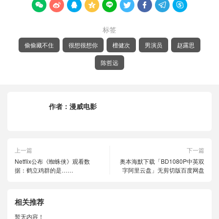









标签
偷偷藏不住
很想很想你
檀健次
男演员
赵露思
陈哲远
作者：
漫威电影
上一篇
下一篇
Netflix公布《蜘蛛侠》观看数
奥本海默下载「BD1080P中英双
据：鹤立鸡群的是……
字阿里云盘」无剪切版百度网盘
相关推荐
暂无内容！