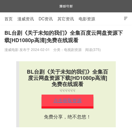
首页
漫威资讯
DC资讯
其它资讯
电影资源

电视剧资源
漫威图片
BL台剧《关于未知的我们》全集百度云网盘资源下
载[HD1080p高清]免费在线观看
漫威电影
漫威电影 发布于 2024-02-01
分类：
电视剧资源
阅读(375)
BL台剧《关于未知的我们》全集百
度云网盘资源下载[HD1080p高清]
免费在线观看
☟☟☟☟☟☟
点击获取资源
免费分享，绝不忽悠！