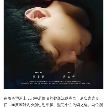
在角色塑造上，邱宇辰饰演的魏谦沉默寡言，肩负家庭责
任，而黄宏轩则扮演心思细腻、坚定个性的魏之远。两位演