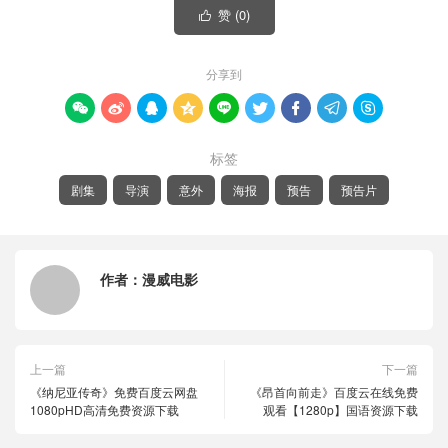
赞 (
0
)

分享到









标签
剧集
导演
意外
海报
预告
预告片
作者：
漫威电影
上一篇
下一篇
《纳尼亚传奇》免费百度云网盘
《昂首向前走》百度云在线免费
1080pHD高清免费资源下载
观看【1280p】国语资源下载