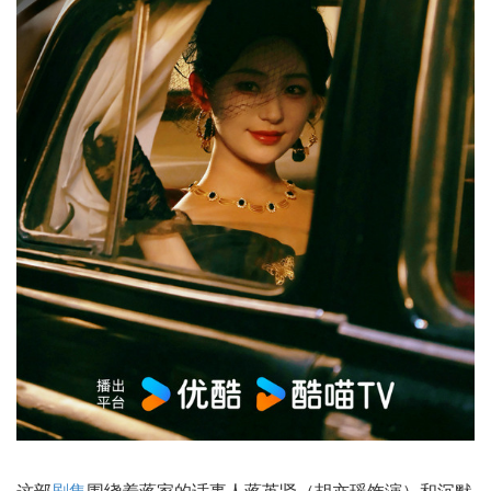
这部
剧集
围绕着蒋家的话事人蒋英贤（胡亦瑶饰演）和沉默