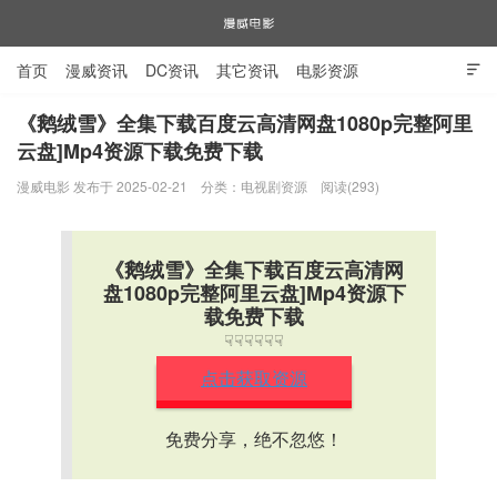
首页
漫威资讯
DC资讯
其它资讯
电影资源

电视剧资源
漫威图片
《鹅绒雪》全集下载百度云高清网盘1080p完整阿里
云盘]Mp4资源下载免费下载
漫威电影
漫威电影 发布于 2025-02-21
分类：
电视剧资源
阅读(293)
《鹅绒雪》全集下载百度云高清网
盘1080p完整阿里云盘]Mp4资源下
载免费下载
☟☟☟☟☟☟
点击获取资源
免费分享，绝不忽悠！