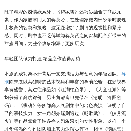
除了精彩的感情线索外，《鹅绒雪》还巧妙融合了商战元
素，作为家族掌门人的蒋英贤，在处理家族内部纷争时展现
出极高的智慧和策略，这无疑增加了剧情的观赏性和紧张
感。同时，剧中也不乏傅城与蒋英贤之间默契配合所带来的
甜蜜瞬间，为整个故事增添了更多层次。
年轻团队倾力打造 精品之作值得期待
本剧的成功离不开背后一支充满活力与创意的年轻团队。
导
演
陈未衾以其独特的艺术视角和丰富的导演经验，在影视界
享有盛誉，其过往作品如《江湖绝色录》、《人鱼江湖》等
均获得了高度评价；男主角郝富申凭借在《清明上河图密
码》、《棋魂》等多部高人气剧集中的出色表演，证明了自
己的演技实力；女主角胡亦瑶则通过《朝歌赋》、《皎月流
火》等作品塑造了许多令人印象深刻的女性形象。这样一个
才华横溢的创作团队加上实力派演员阵容，相信《鹅绒雪》