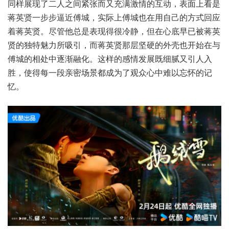
同样展现了二人之间紧张而又充满激情的互动，表面上看是
蒋英贤一步步逼近傅城，实际上傅城也在用自己的方式回应
着蒋英贤。尽管他总是表现得很冷静，但在心底早已被蒋英
贤的独特魅力所吸引，而蒋英贤那层坚硬的外壳也开始在与
傅城的相处中逐渐融化。这样的感情发展既细腻又引人入
胜，使得每一段亲密场景都成为了观众心中难以忘怀的记
忆。