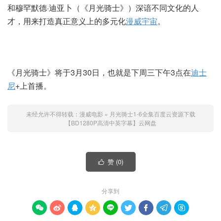
和穆罕默德·迪亚卜（《月光骑士》）深谙不同文化的人
才，用来打造真正意义上的多元化
漫威宇宙
。
《月光骑士》将于3月30日，也就是下周三下午3点在
迪士
尼
+上首播。
未经允许不得转载：
漫威电影
»
月光骑士1-6全集百度云资源下载
【BD1280P高清中英字幕】云网盘
赞 (
0
)

分享到








