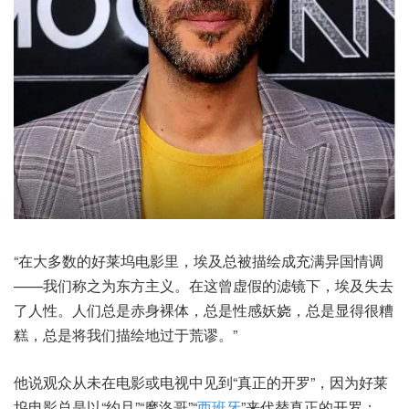
“在大多数的好莱坞电影里，埃及总被描绘成充满异国情调
——我们称之为东方主义。在这曾虚假的滤镜下，埃及失去
了人性。人们总是赤身裸体，总是性感妖娆，总是显得很糟
糕，总是将我们描绘地过于荒谬。”
他说观众从未在电影或电视中见到“真正的开罗”，因为好莱
坞电影总是以“约旦”“摩洛哥”“
西班牙
”来代替真正的开罗：