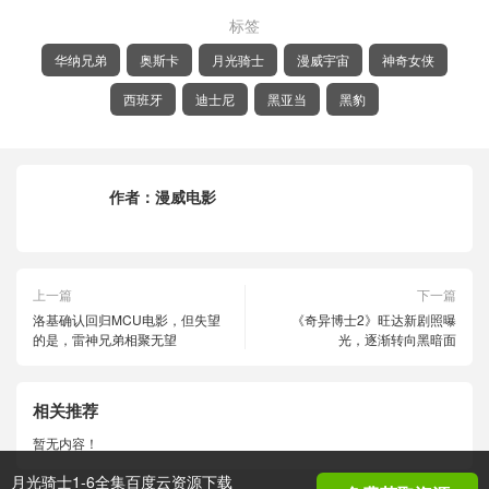
标签
华纳兄弟
奥斯卡
月光骑士
漫威宇宙
神奇女侠
西班牙
迪士尼
黑亚当
黑豹
作者：
漫威电影
上一篇
下一篇
洛基确认回归MCU电影，但失望
《奇异博士2》旺达新剧照曝
的是，雷神兄弟相聚无望
光，逐渐转向黑暗面
相关推荐
暂无内容！
月光骑士1-6全集百度云资源下载