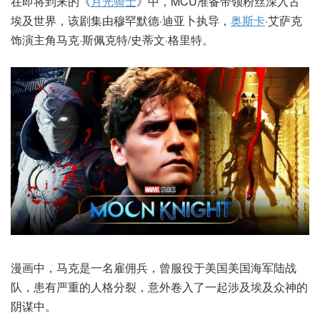
在即将到来的《
月光骑士
》中，MCU准备带领粉丝深入古
埃及世界，该剧集由穆罕默德·迪亚卜执导，
奥斯卡
·艾萨克
饰演主角马克·斯佩克特/史蒂文·格里特。
漫画中，马克是一名雇佣兵，曾服役于美国美国海军陆战
队，患有严重的人格分裂，意外卷入了一起涉及埃及众神的
阴谋中。