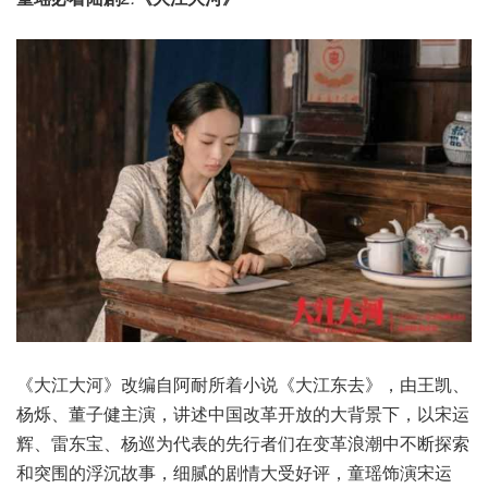
《大江大河》改编自阿耐所着小说《大江东去》，由王凯、
杨烁、董子健主演，讲述中国改革开放的大背景下，以宋运
辉、雷东宝、杨巡为代表的先行者们在变革浪潮中不断探索
和突围的浮沉故事，细腻的剧情大受好评，童瑶饰演宋运