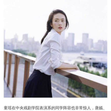
童瑶在中央戏剧学院表演系的同学阵容也非常惊人，唐嫣、