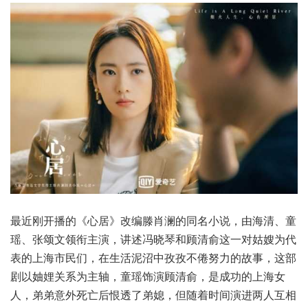
最近刚开播的《心居》改编滕肖澜的同名小说，由海清、童
瑶、张颂文领衔主演，讲述冯晓琴和顾清俞这一对姑嫂为代
表的上海市民们，在生活泥沼中孜孜不倦努力的故事，这部
剧以妯娌关系为主轴，童瑶饰演顾清俞，是成功的上海女
人，弟弟意外死亡后恨透了弟媳，但随着时间演进两人互相