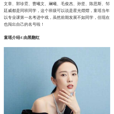
文章、郭珍霓、曹曦文、斓曦、毛俊杰、孙坚、陈思斯、邹
廷威都是同班同学，这个班级可以说是星光熠熠，童瑶当年
以专业课第一名考进中戏，虽然前期发展不如同学，但现在
也闯出自己的名号啦！
童瑶介绍
4.
由黑翻红