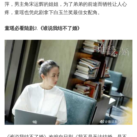
萍，男主角宋运辉的姐姐，为了弟弟的前途而牺牲让人心
疼，童瑶也凭此剧拿下白玉兰奖最佳女配角。
童瑶必看陆剧
3.
《谁说我结不了婚》
《谁说我结不了婚》改编自日剧《我不是无法结婚，是不