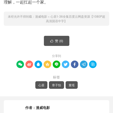
理解，一起扛起一个家。
未经允许不得转载：
漫威电影
»
心居1-36全集百度云网盘资源【1080P超
高清国语中字】
赞 (
0
)

分享到









标签
心居
章子怡
童瑶
作者：
漫威电影