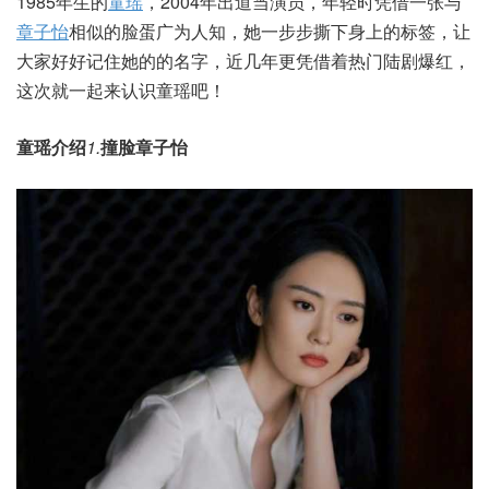
1985年生的
童瑶
，2004年出道当演员，年轻时凭借一张与
章子怡
相似的脸蛋广为人知，她一步步撕下身上的标签，让
大家好好记住她的的名字，近几年更凭借着热门陆剧爆红，
这次就一起来认识童瑶吧！
童瑶介绍
1.
撞脸章子怡