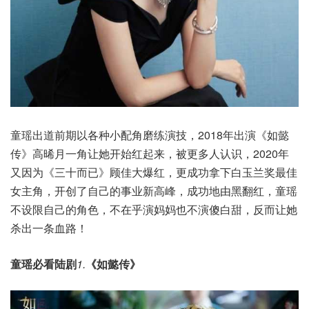
童瑶出道前期以各种小配角磨练演技，2018年出演《如懿
传》高晞月一角让她开始红起来，被更多人认识，2020年
又因为《三十而已》顾佳大爆红，更成功拿下白玉兰奖最佳
女主角
，开创了自己的事业新高峰，成功地由黑翻红，童瑶
不设限自己的角色，不在乎演妈妈也不演傻白甜，反而让她
杀出一条血路！
童瑶必看陆剧
1.
《如懿传》