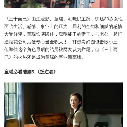
《三十而已》由江疏影、童瑶、毛晓彤主演，讲述30岁女性
面临生活、感情、事业上的压力，犀利的金句和细腻的感情
大受好评，童瑶饰演顾佳，聪明能干的妻子，与老公一起打
造烟花公司后便专心当全职太太，打进贵妇圈也击败小三，
但顾佳这个角色最后的结局被网友认为烂尾，但《三十而
已》的火热还是成为童瑶的事业新高峰。
童瑶必看陆剧
5.
《叛逆者》