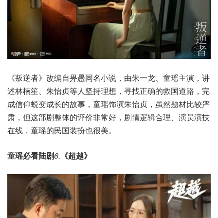
《叛逆者》改编自畀愚同名小说，由朱一龙、童瑶主演，讲
述林楠笙、朱怡贞等人坚持理想，寻找正确的救国道路，完
成信仰蜕变成长的故事，童瑶饰演朱怡贞，虽然题材比较严
肃，但这部剧整体的评价非常好，剧情逻辑合理、演员演技
在线，童瑶的民国装扮也很美。
童瑶必看陆剧
6.
《超越》