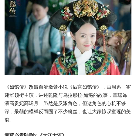
《如懿传》改编自流潋紫小说《后宫如懿传》，由周迅、霍
建华领衔主演，讲述乾隆与乌拉那拉·如懿的故事，童瑶饰
演高贵妃高晞月，虽然是反派角色，但这角色的心机不够
深，呆萌的模样反而圈了不少粉丝，也让大家惊叹童瑶的美
貌。
童瑶必看陆剧
2.
《大江大河》