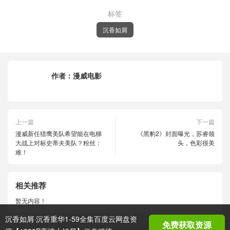
标签
沉香如屑
作者：
漫威电影
上一篇
下一篇
漫威新任猎鹰美队希望能在电梯
《黑豹2》封面曝光，苏睿领
大战上对标史蒂夫美队？粉丝：
头，色彩很美
难！
相关推荐
暂无内容！
沉香如屑·沉香重华1-59全集百度云网盘资
免费获取资源