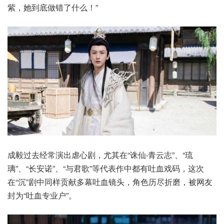
紫，她到底做错了什么！”
成毅过去经常演出虐心剧，尤其在“诛仙‧青云志”、“琉
璃”、“长安诺”、“与君歌”等代表作中都有吐血戏码，这次
在“沉”剧中同样贡献多幕吐血镜头，角色历尽折磨，被网友
封为“吐血专业户”。