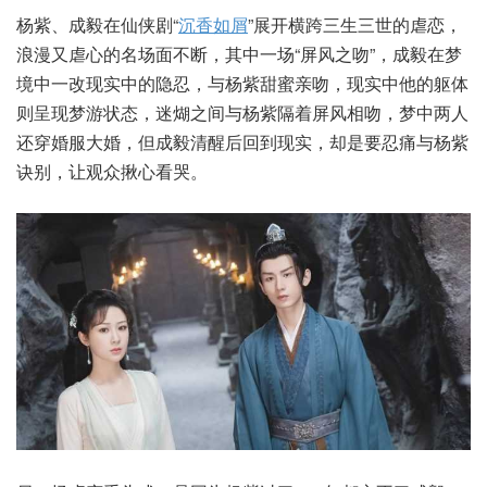
杨紫、成毅在仙侠剧“
沉香如屑
”展开横跨三生三世的虐恋，
浪漫又虐心的名场面不断，其中一场“屏风之吻”，成毅在梦
境中一改现实中的隐忍，与杨紫甜蜜亲吻，现实中他的躯体
则呈现梦游状态，迷煳之间与杨紫隔着屏风相吻，梦中两人
还穿婚服大婚，但成毅清醒后回到现实，却是要忍痛与杨紫
诀别，让观众揪心看哭。