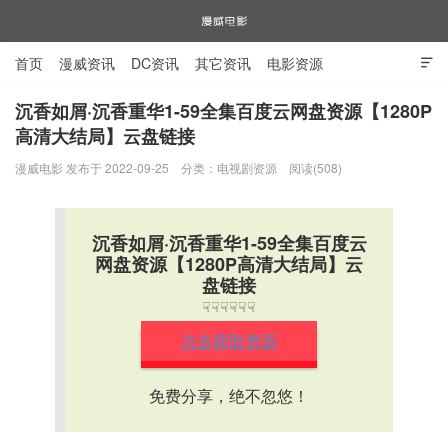
首页
漫威资讯
DC资讯
其它资讯
电影资源

电视剧资源
漫威图片
沉香如屑·沉香重华1-59全集百度云网盘资源【1280P
高清大结局】云盘链接
漫威电影
漫威电影 发布于 2022-09-25
分类：
电视剧资源
阅读(508)
沉香如屑·沉香重华1-59全集百度云
网盘资源【1280P高清大结局】云
盘链接
☟☟☟☟☟☟
点击获取资源
免费分享，绝不忽悠！