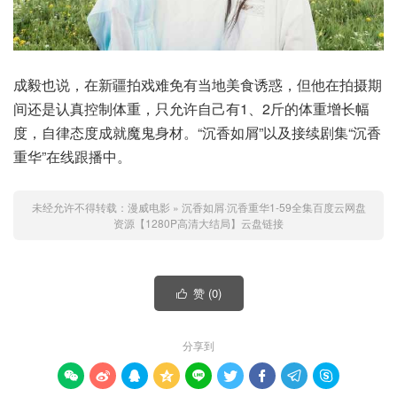
成毅也说，在新疆拍戏难免有当地美食诱惑，但他在拍摄期
间还是认真控制体重，只允许自己有1、2斤的体重增长幅
度，自律态度成就魔鬼身材。“沉香如屑”以及接续剧集“沉香
重华”在线跟播中。
未经允许不得转载：
漫威电影
»
沉香如屑·沉香重华1-59全集百度云网盘
资源【1280P高清大结局】云盘链接
赞 (
0
)

分享到








