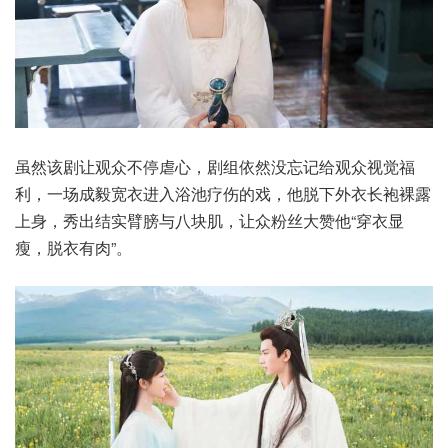
虽然该剧让观众不停虐心，剧组依然没忘记给观众视觉福
利，一场成毅宽衣进入浴池疗伤的戏，他脱下外衣长袍裸露
上身，秀出结实臂膀与八块肌，让众粉丝大赞他“穿衣显
瘦，脱衣有肉”。