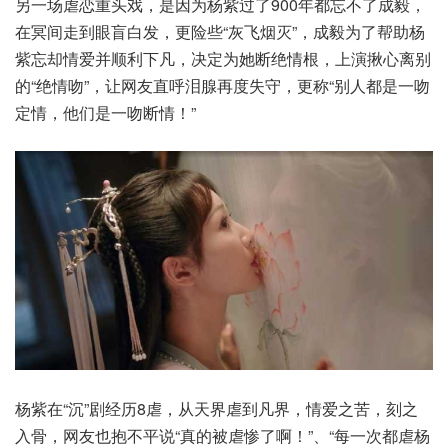
另一场虐恋重头戏，是因为杨紫过了900年都忘不了成毅，
在冥间走到眼盲白发，更险些“灰飞烟灭”，成毅为了帮助杨
紫忘却情爱并顺利下凡，决定为她断绝情根，上演揪心离别
的“绝情吻”，让网友直呼泪腺再度失守，更称“别人都是一吻
定情，他们是一吻断情！”
杨紫在“沉”剧经历8虐，从天界虐到凡界，情爱之苦，刻之
入骨，网友也抱不平说“真的被虐惨了啊！”、“每一次都虐杨