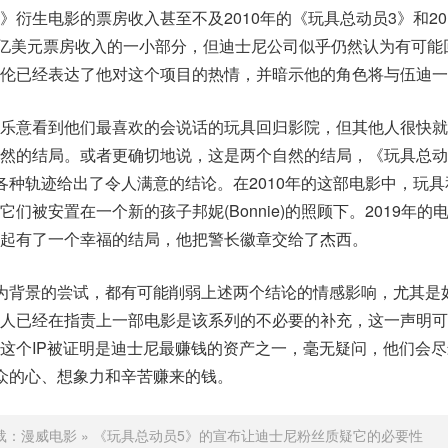
衍生电影的票房收入甚至不及2010年的《玩具总动员3》和20
0亿美元票房收入的一小部分，但迪士尼公司似乎仍然认为有可能
艾伦已经表达了他对这个项目的热情，并暗示他的角色将与伍迪一
常乐意看到他们最喜欢的会说话的玩具回归影院，但其他人很快就
然的结局。或者更确切地说，这是两个自然的结局，《玩具总动
各种轨迹给出了令人满意的结论。在2010年的这部电影中，玩
们被安置在一个新的孩子邦妮(Bonnie)的照顾下。2019年的
起有了一个幸福的结局，他把警长徽章交给了杰西。
为背景的尝试，都有可能削弱上述两个结论的情感影响，尤其是
多人已经在指责上一部电影是该系列的不必要的补充，这一声明可
这个IP被证明是迪士尼最赚钱的资产之一，毫无疑问，他们会
众的心、想象力和辛苦赚来的钱。
载：
漫威电影
»
《玩具总动员5》的宣布让迪士尼粉丝质疑它的必要性