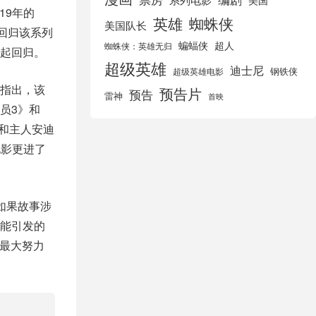
美国
19年的
英雄
蜘蛛侠
美国队长
回归该系列
蝙蝠侠
超人
蜘蛛侠：英雄无归
起回归。
超级英雄
迪士尼
钢铁侠
超级英雄电影
指出，该
预告片
预告
雷神
首映
员3》和
具和主人安迪
电影更进了
如果故事涉
能引发的
尽最大努力