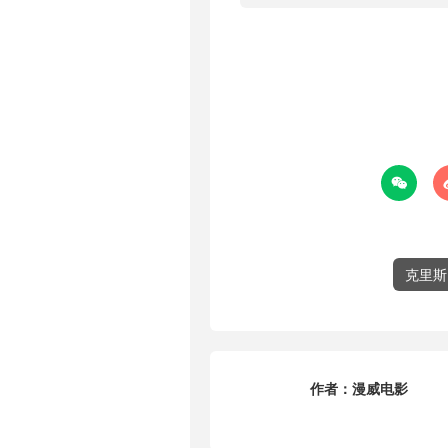

克里斯
作者：
漫威电影