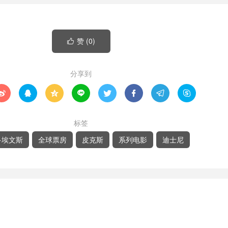
赞 (
0
)

分享到








标签
·埃文斯
全球票房
皮克斯
系列电影
迪士尼