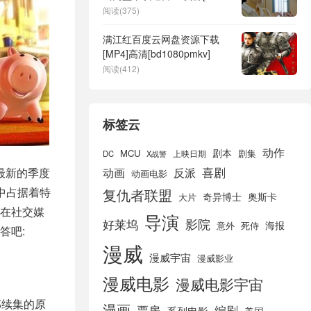
[HD1280p高清]
阅读(375)
满江红百度云网盘资源下载
[MP4]高清[bd1080pmkv]
阅读(412)
标签云
动作
剧本
MCU
剧集
DC
X战警
上映日期
喜剧
最新的季度
动画
反派
动画电影
中占据着特
复仇者联盟
奇异博士
奥斯卡
大片
在社交媒
导演
好莱坞
影院
海报
死侍
意外
答吧:
漫威
漫威宇宙
漫威影业
漫威电影
漫威电影宇宙
部续集的原
漫画
票房
编剧
系列电影