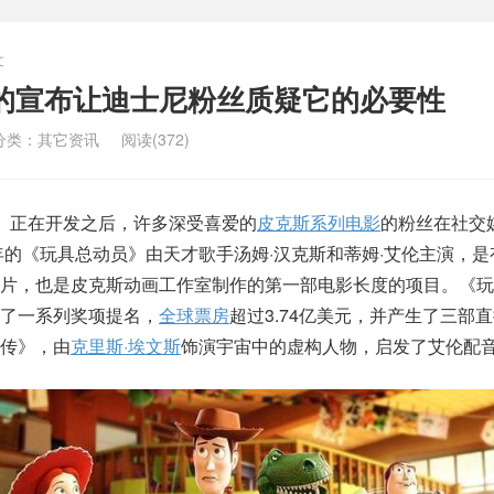
文
的宣布让迪士尼粉丝质疑它的必要性
分类：
其它资讯
阅读(372)
》正在开发之后，许多深受喜爱的
皮克斯
系列电影
的粉丝在社交
5年的《玩具总动员》由天才歌手汤姆·汉克斯和蒂姆·艾伦主演，
片，也是皮克斯动画工作室制作的第一部电影长度的项目。《玩
了一系列奖项提名，
全球票房
超过3.74亿美元，并产生了三部
传》，由
克里斯·埃文斯
饰演宇宙中的虚构人物，启发了艾伦配