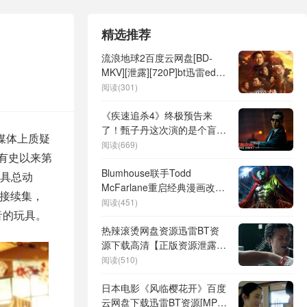
精选推荐
流浪地球2百度云网盘[BD-
MKV][泄露][720P]bt迅雷ed2k
下载
阅读(301)
《疾速追杀4》终极预告来
了！甄子丹这次演的是个盲人
媒体上质疑
杀手
阅读(669)
是有史以来第
Blumhouse联手Todd
具总动
McFarlane重启经典漫画改编
直接续集，
电影《再生侠》
阅读(451)
音的玩具。
热辣滚烫网盘资源迅雷BT资
源下载高清【正版资源泄露】
百度云
阅读(510)
日本电影《风临樱花开》百度
云网盘下载迅雷BT资源[MP4]