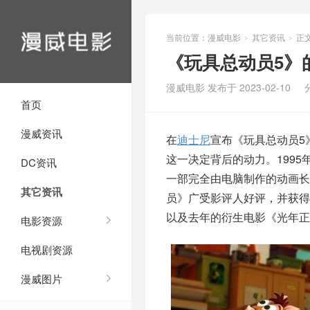
当前位置：
漫威电影
其它资讯
正
>
>
《玩具总动员5》
漫威电影 发布于 2023-02-10
首页
漫威资讯
在
迪士尼
宣布《玩具总动员5
这一决定背后的动力。199
DC资讯
一部完全由电脑制作的动画长
其它资讯
员》广受影评人好评，并获得
以及去年的衍生电影《光年正
电影资源
电视剧资源
漫威图片