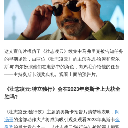
这支宣传片模仿了《壮志凌云》续集中马弗里克被告知任务
的早期场景，由两位《壮志凌云》的主演乔恩·哈姆和查尔
斯·帕内尔扮演他们在电影中的角色，向鸡毛介绍他的任务
——主持奥斯卡颁奖典礼。观看上面的预告片。
《壮志凌云:特立独行》会在2023年奥斯卡上大获全
胜吗?
《壮志凌云:独行侠》主题的奥斯卡预告片清楚地表明，
阿
汤哥
的这部动作大片将成为吸引观众观看2023年奥斯卡
金
像奖
的最大看点之一。《壮志凌云:独行侠》被影评人和观