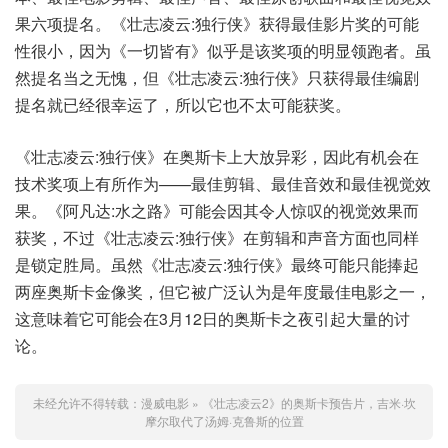
果六项提名。《壮志凌云:独行侠》获得最佳影片奖的可能
性很小，因为《一切皆有》似乎是该奖项的明显领跑者。虽
然提名当之无愧，但《壮志凌云:独行侠》只获得最佳编剧
提名就已经很幸运了，所以它也不太可能获奖。
《壮志凌云:独行侠》在奥斯卡上大放异彩，因此有机会在
技术奖项上有所作为——最佳剪辑、最佳音效和最佳视觉效
果。《阿凡达:水之路》可能会因其令人惊叹的视觉效果而
获奖，不过《壮志凌云:独行侠》在剪辑和声音方面也同样
是锁定胜局。虽然《壮志凌云:独行侠》最终可能只能捧起
两座奥斯卡金像奖，但它被广泛认为是年度最佳电影之一，
这意味着它可能会在3月12日的奥斯卡之夜引起大量的讨
论。
未经允许不得转载：
漫威电影
»
《壮志凌云2》的奥斯卡预告片，吉米·坎
摩尔取代了汤姆·克鲁斯的位置