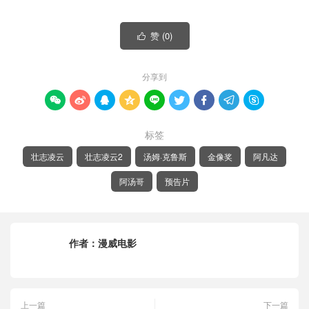
赞 (
0
)

分享到









标签
壮志凌云
壮志凌云2
汤姆·克鲁斯
金像奖
阿凡达
阿汤哥
预告片
作者：
漫威电影
上一篇
下一篇