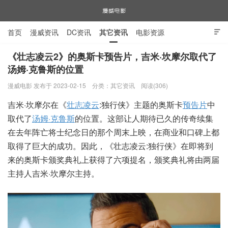
首页
漫威资讯
DC资讯
其它资讯
电影资源

电视剧资源
漫威图片
《壮志凌云2》的奥斯卡预告片，吉米·坎摩尔取代了
汤姆·克鲁斯的位置
漫威电影
漫威电影 发布于 2023-02-15
分类：
其它资讯
阅读(306)
吉米·坎摩尔在《
壮志凌云
:独行侠》主题的奥斯卡
预告片
中
取代了
汤姆·克鲁斯
的位置。这部让人期待已久的传奇续集
在去年阵亡将士纪念日的那个周末上映，在商业和口碑上都
取得了巨大的成功。因此，《壮志凌云:独行侠》在即将到
来的奥斯卡颁奖典礼上获得了六项提名，颁奖典礼将由两届
主持人吉米·坎摩尔主持。