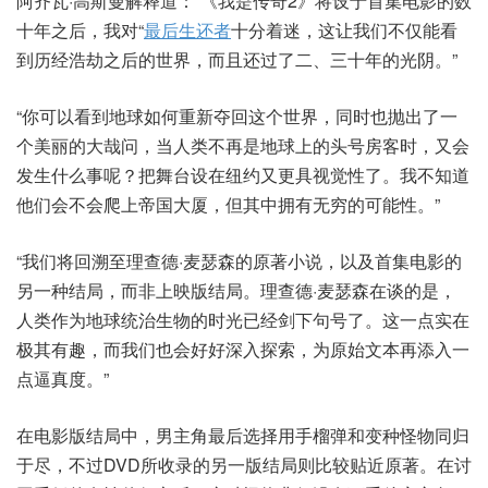
阿齐瓦·高斯曼解释道：“《我是传奇2》将设于首集电影的数
十年之后，我对“
最后生还者
十分着迷，这让我们不仅能看
到历经浩劫之后的世界，而且还过了二、三十年的光阴。”
“你可以看到地球如何重新夺回这个世界，同时也抛出了一
个美丽的大哉问，当人类不再是地球上的头号房客时，又会
发生什么事呢？把舞台设在纽约又更具视觉性了。我不知道
他们会不会爬上帝国大厦，但其中拥有无穷的可能性。”
“我们将回溯至理查德·麦瑟森的原著小说，以及首集电影的
另一种结局，而非上映版结局。理查德·麦瑟森在谈的是，
人类作为地球统治生物的时光已经剑下句号了。这一点实在
极其有趣，而我们也会好好深入探索，为原始文本再添入一
点逼真度。”
在电影版结局中，男主角最后选择用手榴弹和变种怪物同归
于尽，不过DVD所收录的另一版结局则比较贴近原著。在讨