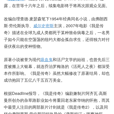
露，在苦等十六年之后，续集电影终于将再次跟观众见面。
改编自理查德·麦瑟森笔下1954年经典同名小说，由弗朗西
斯·劳伦斯执导、
威尔史密斯
主演，2007年电影《我是传
奇》描述在全球九成人类都死于某种致命病毒之后，一名男
子如今只能在空荡荡的纽约大都会孤自求生，还得独力对付
昼伏夜出的变种怪物。
原著小说被誉为现代
吸血鬼
和活尸文学的始祖，也曾先后三
度被搬上大银幕，就连乔治罗梅洛的《活死人之夜》都深受
本作所影响。《我是传奇》虽然大幅修改了原著结局，却也
成功抱回了五亿八千五百万美金。
根据Deadline报导，《我是传奇》编剧兼制片阿齐瓦·高斯
曼所创办的杂草路影业如今将重回老东家华纳的怀抱，而其
中最受人注目的两部新片计剑就是《我是传奇2》，以及同
样由弗朗西斯·劳伦斯回锅执导的《康斯坦汀：驱魔神探