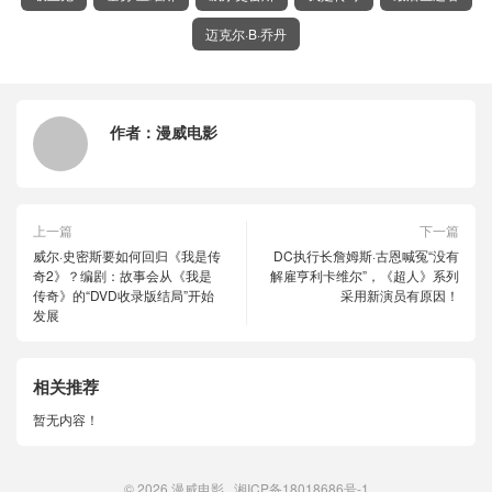
迈克尔·B·乔丹
作者：
漫威电影
上一篇
下一篇
威尔·史密斯要如何回归《我是传
DC执行长詹姆斯·古恩喊冤“没有
奇2》？编剧：故事会从《我是
解雇亨利卡维尔”，《超人》系列
传奇》的“DVD收录版结局”开始
采用新演员有原因！
发展
相关推荐
暂无内容！
© 2026
漫威电影
湘ICP备18018686号-1