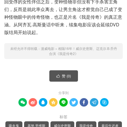
回受俘的女性伴侣之后，变种怪物非但没有下手杀害主角
们，反而是就此率众离去，让男主角这才察觉自己已成了变
种怪物眼中的传奇怪物，也正是片名《我是传奇》的真正意
涵。从阿齐瓦·高斯曼话中听来，续集电影应该会延续DVD
版结局开始说起。
未经允许不得转载：
漫威电影
»
相隔16年！威尔史密斯、迈克尔·B·乔丹
合演《我是传奇2》
赞 (
0
)

分享到









标签
吸血鬼
基努·里维斯
威尔史密斯
我是传奇
最后生还者