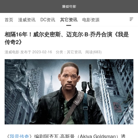
首页
漫威资讯
DC资讯
其它资讯
电影资源

电视剧资源
漫威图片
相隔16年！威尔史密斯、迈克尔·B·乔丹合演《我是
传奇2》
漫威电影
漫威电影 发布于 2023-02-16
分类：
其它资讯
阅读(683)
《
我是传奇
》编剧阿齐瓦·高斯曼（Akiva Goldsman）透