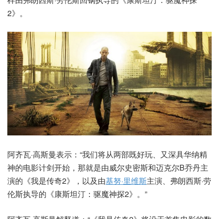
2》。
阿齐瓦·高斯曼表示：“我们将从两部既好玩、又深具华纳精
神的电影计剑开始，那就是由威尔史密斯和迈克尔B乔丹主
演的《我是传奇2》，以及由
基努·里维斯
主演、弗朗西斯·劳
伦斯执导的《康斯坦汀：驱魔神探2》。”