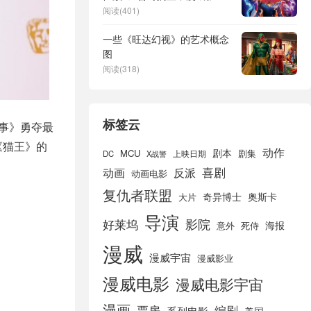
转向更稳妥的热门作品
阅读(401)
一些《旺达幻视》的艺术概念
图
阅读(318)
标签云
战事》勇夺最
《猫王》的
动作
剧本
MCU
剧集
DC
X战警
上映日期
喜剧
动画
反派
动画电影
复仇者联盟
奇异博士
奥斯卡
大片
导演
好莱坞
影院
海报
死侍
意外
漫威
漫威宇宙
漫威影业
漫威电影
漫威电影宇宙
漫画
票房
编剧
系列电影