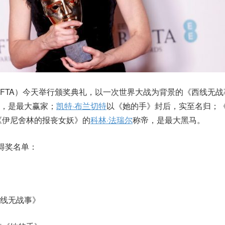
BAFTA）今天举行颁奖典礼，以一次世界大战为背景的《西线无
，是最大赢家；
凯特·布兰切特
以《她的手》封后，实至名归；
《伊尼舍林的报丧女妖》的
科林·法瑞尔
称帝，是最大黑马。
得奖名单：
线无战事》