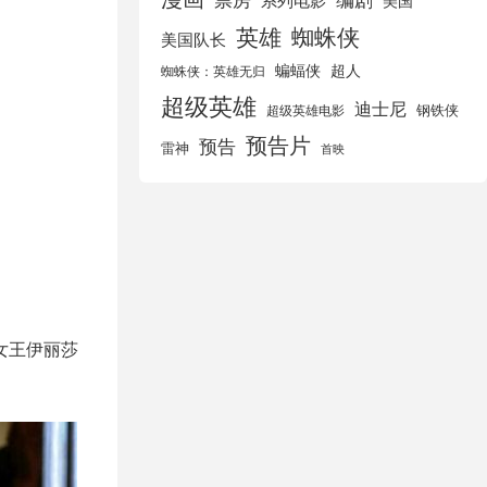
美国
英雄
蜘蛛侠
美国队长
蝙蝠侠
超人
蜘蛛侠：英雄无归
超级英雄
迪士尼
钢铁侠
超级英雄电影
预告片
预告
雷神
首映
女王伊丽莎