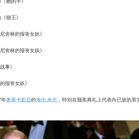
特《她的手》
勒《猫王》
尼舍林的报丧女妖》
尼舍林的报丧女妖》
战事》
的报丧女妖》
7年
奥斯卡影后
的
海伦·米伦
，特别在颁奖典礼上代表向已故的英