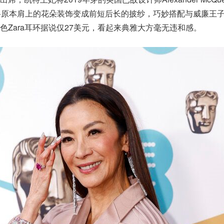
d）将原本肩上的花朵装饰变成前短后长的披纱，巧妙搭配与威廉王
色Zara耳环据说仅27美元，看起来典雅大方毫无违和感。