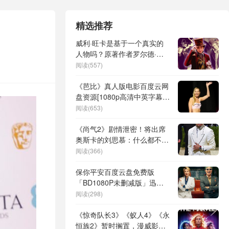
精选推荐
威利·旺卡是基于一个真实的
人物吗？原著作者罗尔德·达
尔进行了解析
阅读(557)
《芭比》真人版电影百度云网
盘资源[1080p高清中英字幕]
迅雷下载
阅读(653)
《尚气2》剧情泄密！将出席
奥斯卡的刘思慕：什么都不知
道
阅读(366)
保你平安百度云盘免费版
「BD1080P未删减版」迅雷
下载链接
阅读(298)
《惊奇队长3》《蚁人4》《永
恒族2》暂时搁置，漫威影业