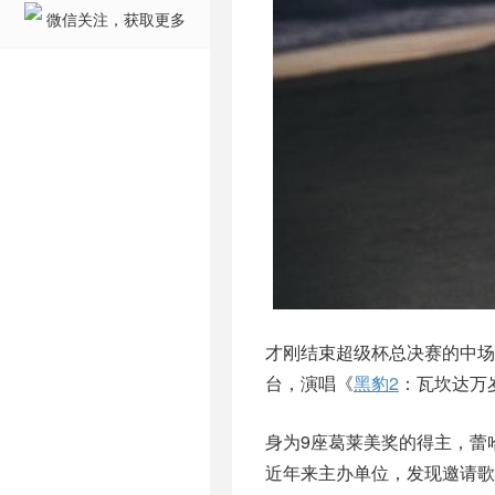
微信关注，获取更多
才刚结束超级杯总决赛的中场
台，演唱《
黑豹2
：瓦坎达万岁
身为9座葛莱美奖的得主，蕾哈
近年来主办单位，发现邀请