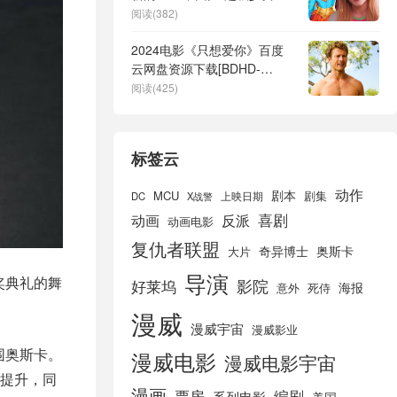
角色
阅读(382)
2024电影《只想爱你》百度
云网盘资源下载[BDHD-
MP4MKV-1080P]阿里云盘
阅读(425)
标签云
动作
剧本
MCU
剧集
DC
X战警
上映日期
喜剧
动画
反派
动画电影
复仇者联盟
奇异博士
奥斯卡
大片
导演
奖典礼的舞
好莱坞
影院
海报
死侍
意外
漫威
漫威宇宙
漫威影业
围奥斯卡。
漫威电影
漫威电影宇宙
提升，同
漫画
票房
编剧
系列电影