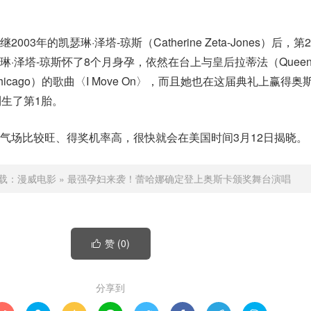
3年的凯瑟琳·泽塔-琼斯（Catherine Zeta-Jones）后，
泽塔-琼斯怀了8个月身孕，依然在台上与皇后拉蒂法（Queen La
cago）的歌曲〈I Move On〉，而且她也在这届典礼上赢得奥
利生了第1胎。
气场比较旺、得奖机率高，很快就会在美国时间3月12日揭晓。
载：
漫威电影
»
最强孕妇来袭！蕾哈娜确定登上奥斯卡颁奖舞台演唱
赞 (
0
)

分享到