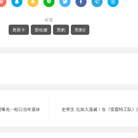








标签
奥斯卡
蕾哈娜
黑豹
黑豹2
照曝光⋯松口当年退休
史蒂文·元加入漫威！在《雷霆特工队》