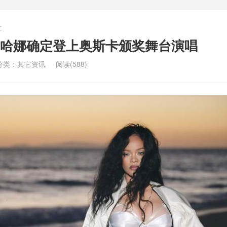
文
哈娜确定登上奥斯卡颁奖舞台演唱
分类：
其它资讯
阅读(588)