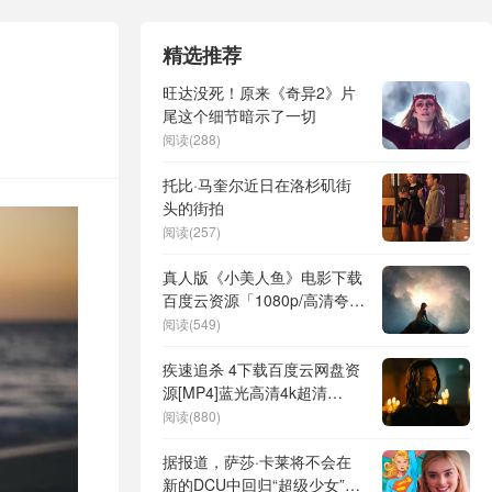
精选推荐
旺达没死！原来《奇异2》片
尾这个细节暗示了一切
阅读(288)
托比·马奎尔近日在洛杉矶街
头的街拍
阅读(257)
真人版《小美人鱼》电影下载
百度云资源「1080p/高清夸克
网盘」云网盘
阅读(549)
疾速追杀 4下载百度云网盘资
源[MP4]蓝光高清4k超清
[HD1080p]完整版
阅读(880)
据报道，萨莎·卡莱将不会在
新的DCU中回归“超级少女”的