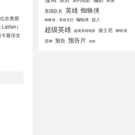
美国
英雄
蜘蛛侠
美国队长
第2位在奥斯
蝙蝠侠
超人
蜘蛛侠：英雄无归
tifah）
超级英雄
迪士尼
钢铁侠
超级英雄电影
斯卡最佳女
预告片
预告
雷神
首映