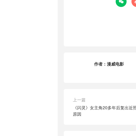

作者：
漫威电影
上一篇
《闪灵》女主角20多年后复出近
原因