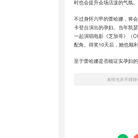
时也会提升会场活泼的气氛。
不过身怀六甲的蕾哈娜，将会继200
卡登台演出的孕妇。当年凯瑟琳·
一起演唱电影《芝加哥》（Chi
配角。得奖10天后，她也顺
至于蕾哈娜是否能证实孕妇的
未经允许不得转