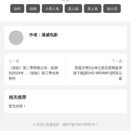
动作
动画
小美人鱼
真人版
美人鱼
迪士尼
作者：
漫威电影
上一篇
下一篇
《假如》第二季档期公布，延期
雷霆沙赞2众神之怒百度网盘资
到2024年，《假如》第三季也将
源下载[BDHD-MP4MKV]阿里云
制作
盘
相关推荐
暂无内容！
© 2026
漫威电影
湘ICP备18018686号-1