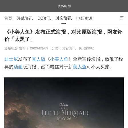
首页
漫威资讯
DC资讯
其它资讯
电影资源

电视剧资源
漫威图片
《小美人鱼》发布正式海报，对比原版海报，网友评
价「太黑了」
漫威电影
漫威电影 发布于 2023-03-09
分类：
其它资讯
阅读(396)
迪士尼
发布了
真人版
《
小美人鱼
》全新宣传海报，致敬了经
典的
动画
版海报，然而粉丝对于新
美人鱼
可不太买账。