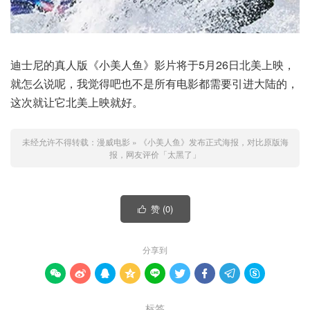
迪士尼的真人版《小美人鱼》影片将于5月26日北美上映，
就怎么说呢，我觉得吧也不是所有电影都需要引进大陆的，
这次就让它北美上映就好。
未经允许不得转载：
漫威电影
»
《小美人鱼》发布正式海报，对比原版海
报，网友评价「太黑了」
赞 (
0
)

分享到









标签