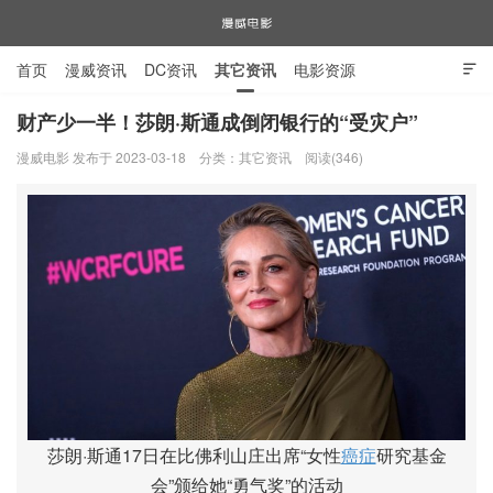
首页
漫威资讯
DC资讯
其它资讯
电影资源

电视剧资源
漫威图片
财产少一半！莎朗·斯通成倒闭银行的“受灾户”
漫威电影 发布于 2023-03-18
分类：
其它资讯
阅读(346)
漫威电影
莎朗·斯通17日在比佛利山庄出席“女性
癌症
研究基金
会”颁给她“勇气奖”的活动