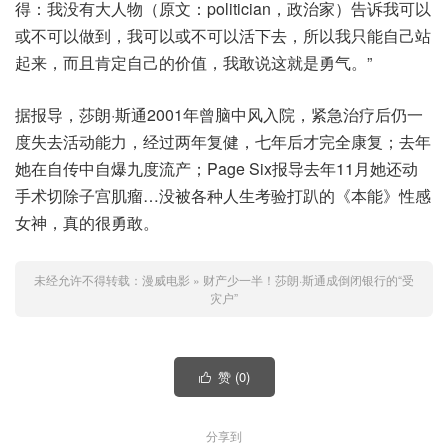
得：我没有大人物（原文：politician，政治家）告诉我可以
或不可以做到，我可以或不可以活下去，所以我只能自己站
起来，而且肯定自己的价值，我敢说这就是勇气。”
据报导，莎朗·斯通2001年曾脑中风入院，紧急治疗后仍一
度失去活动能力，经过两年复健，七年后才完全康复；去年
她在自传中自爆九度流产；Page Six报导去年11月她还动
手术切除子宫肌瘤…没被各种人生考验打趴的《本能》性感
女神，真的很勇敢。
未经允许不得转载：
漫威电影
»
财产少一半！莎朗·斯通成倒闭银行的“受
灾户”
赞 (
0
)

分享到