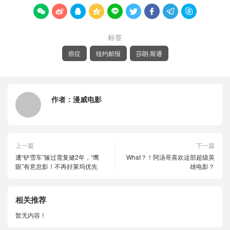









标签
癌症
纽约邮报
莎朗·斯通
作者：
漫威电影
上一篇
下一篇
遭“铲雪车”辗过需复健2年，“鹰
What？！阿汤哥喜欢这部超级英
眼”有意息影！不再好莱坞优先
雄电影？
相关推荐
暂无内容！