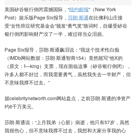
美国矽谷银行倒闭震撼国际，“
纽约邮报
”（New York
Post）娱乐版Page Six报导，
莎朗·斯通
在比佛利山庄接
受“女性癌症研究基金会”颁发“勇气奖”致词时，自爆受矽谷
银行倒闭影响财产没了一半，难过得当众泪崩。
Page Six报导，莎朗·斯通飙泪说：“我这个技术性白痴
（IMDb网站数据：莎朗·斯通智商154）竟然能写“他X的
（原文：f—king）支票，现在面临这事（矽谷银行倒闭），
许多人都不好过，而我需要勇气，虽然我失去一半财产，但
不意味我撑不过去。”
据celebritynetworth.com网站盘点，之前莎朗·斯通的净资产
约6千万美元。
莎朗·斯通说：“上月我弟（心脏）病逝，他只有57岁，虽然
我很伤心，但不意味我撑不过去，我想和大家分享我的心