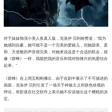
对于妹妹饰演小美人鱼真人版，克洛伊·贝利称赞道：“我为
她感到自豪，她可能不是一个完美的爱丽儿，但她甜美、柔
和、天使般的声音很完美，对她来说这是个合适的机会，就
像《群蜂》一样，我能把我的音乐和我对惊悚片的热爱结合
起来。”
《群蜂》在上周五刚刚播出，由于在剧中展示了不可描述的
画面，克洛伊·贝利引发了一场关于种族主义和肤色歧视的
辩论，有影迷在社交软件上表示她不应该做出这个糟糕的决
定。