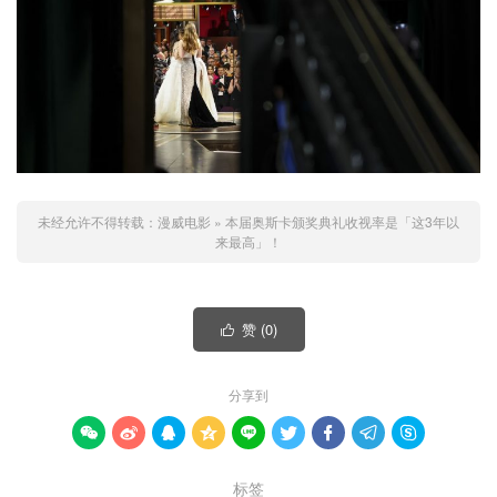
未经允许不得转载：
漫威电影
»
本届奥斯卡颁奖典礼收视率是「这3年以
来最高」！
赞 (
0
)

分享到









标签