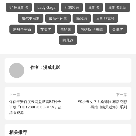
94届奥斯卡
Lady Gaga
壮志凌云
奥斯卡
奥斯卡影后
威尔史密斯
最后生还者
杨紫琼
泰坦尼克号
瞬息全宇宙
艾美奖
蕾哈娜
詹姆斯·卡梅隆
金像奖
阿凡达
作者：
漫威电影
上一篇
下一篇
保你平安百度云网盘迅雷BT种子
PK小丑女？！桑德拉·布洛克想
下载「HD1280P/3.3G-MKV」超
再拍《瞒天过海》系列
清版资源
相关推荐