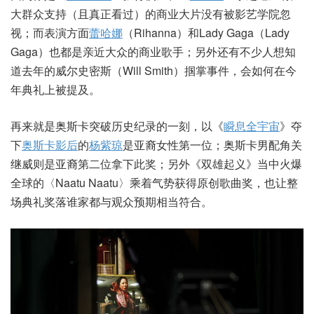
大群众支持（且真正看过）的商业大片没有被影艺学院忽
视；而表演方面
蕾哈娜
（Rihanna）和Lady Gaga（Lady
Gaga）也都是亲近大众的商业歌手；另外还有不少人想知
道去年的威尔史密斯（Will Smith）掴掌事件，会如何在今
年典礼上被提及。
再来就是奥斯卡突破历史纪录的一刻，以《
瞬息全宇宙
》夺
下
奥斯卡影后
的
杨紫琼
是亚裔女性第一位；奥斯卡男配角关
继威则是亚裔第二位拿下此奖；另外《双雄起义》当中火爆
全球的〈Naatu Naatu〉乘着气势获得原创歌曲奖，也让整
场典礼奖落谁家都与观众预期相当符合。