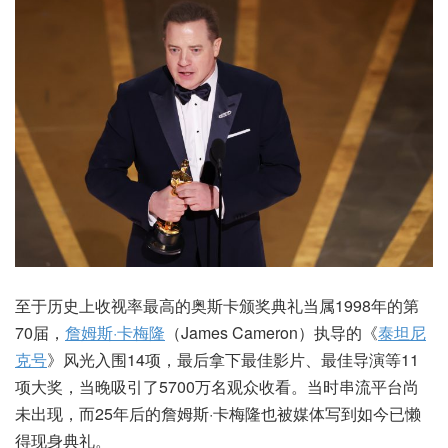
至于历史上收视率最高的奥斯卡颁奖典礼当属1998年的第
70届，
詹姆斯·卡梅隆
（James Cameron）执导的《
泰坦尼
克号
》风光入围14项，最后拿下最佳影片、最佳导演等11
项大奖，当晚吸引了5700万名观众收看。当时串流平台尚
未出现，而25年后的詹姆斯·卡梅隆也被媒体写到如今已懒
得现身典礼。