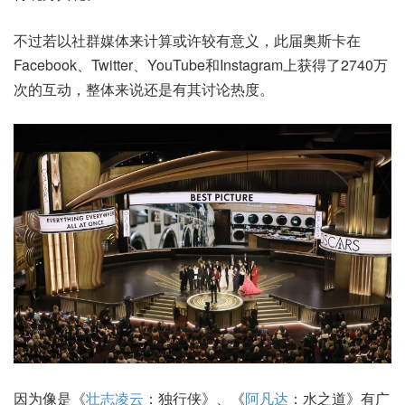
不过若以社群媒体来计算或许较有意义，此届奥斯卡在
Facebook、Twitter、YouTube和Instagram上获得了2740万
次的互动，整体来说还是有其讨论热度。
因为像是《
壮志凌云
：独行侠》、《
阿凡达
：水之道》有广