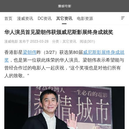
首页
漫威资讯
DC资讯
其它资讯
电影资源

电视剧资源
漫威图片
华人演员首见梁朝伟获颁威尼斯影展终身成就奖
漫威电影 发布于 2023-03-28
分类：
其它资讯
阅读(301)
漫威电影
香港影星
梁朝伟
昨（3/27）获选第80届
威尼斯影展
终身成就
奖
，也是第一位获此殊荣的华人演员。梁朝伟表示希望能与
曾经合作过的电影人一起庆祝，“这个奖项也是对他们所有
人的致敬。”