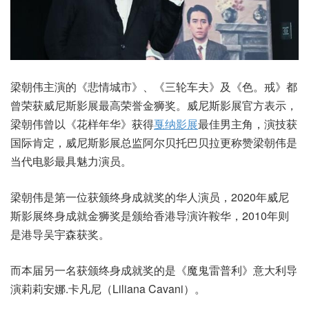
梁朝伟主演的《悲情城市》、《三轮车夫》及《色。戒》都
曾荣获威尼斯影展最高荣誉金狮奖。威尼斯影展官方表示，
梁朝伟曾以《花样年华》获得
戛纳影展
最佳男主角，演技获
国际肯定，威尼斯影展总监阿尔贝托巴贝拉更称赞梁朝伟是
当代电影最具魅力演员。
梁朝伟是第一位获颁终身成就奖的华人演员，2020年威尼
斯影展终身成就金狮奖是颁给香港导演许鞍华，2010年则
是港导吴宇森获奖。
而本届另一名获颁终身成就奖的是《魔鬼雷普利》意大利导
演莉莉安娜.卡凡尼（Liliana Cavani）。