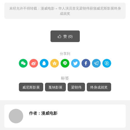
未经允许不得转载：
漫威电影
»
华人演员首见梁朝伟获颁威尼斯影展终身
成就奖
赞 (
0
)

分享到









标签
威尼斯影展
戛纳影展
梁朝伟
终身成就奖
作者：
漫威电影