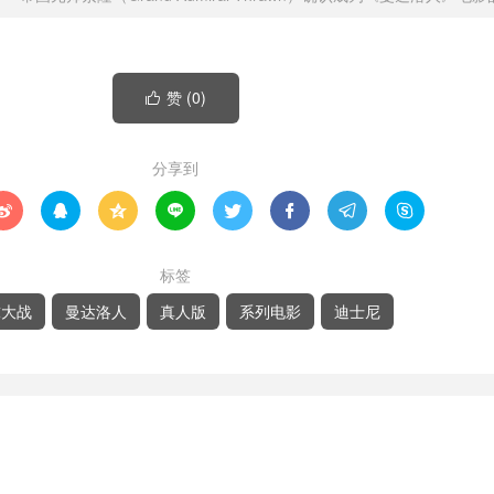
赞 (
0
)

分享到








标签
球大战
曼达洛人
真人版
系列电影
迪士尼