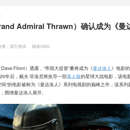
文
nd Admiral Thrawn）确认成为《曼
分类：
其它资讯
阅读(350)
ve Filoni）透露，“帝国大提督”桑将成为《
曼达洛人
》电影的
20年后，戴夫·菲洛尼将执导一部
真人版
的星球大战电影，该电
空间”的电影被称为《曼达洛人》系列电视剧的巅峰之作，该系列
后，围绕曼达洛人展开。