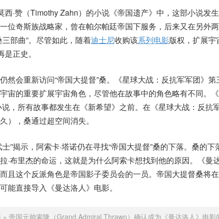
西·赞（Timothy Zahn）的小说《帝国遗产》中，这部小说发
是一位奇斯族战略家，曾在帕尔帕廷帝国下服务，后来又在另外两
桑三部曲”。尽管如此，随着
迪士尼
收购该
系列电影
版权，扩展宇
再是正史。
仍然会重新访问“帝国大提督”桑。《星球大战：反抗军军团》第
宇宙的重要扩展宇宙角色，尽管他在故事中的角色略有不同。《
小说，所有故事都发生在《新希望》之前。在《星球大战：反抗
久），桑通过超空间消失。
士”揭示，阿索卡·塔诺仍在寻找“帝国大提督”桑的下落。桑的下
拉·布里杰的命运，这就是为什么阿索卡想找到他的原因。《曼
而且这个反派角色是帝国影子委员会的一员。帝国大提督桑将在
可能直接导入《曼达洛人》电影。
影
»
帝国元帅索隆（Grand Admiral Thrawn）确认成为《曼达洛人》电