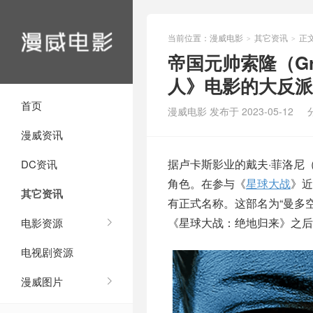
当前位置：
漫威电影
其它资讯
正
>
>
帝国元帅索隆（Gra
人》电影的大反派
首页
漫威电影 发布于 2023-05-12
漫威资讯
据卢卡斯影业的戴夫·菲洛尼（Da
DC资讯
角色。在参与《
星球大战
》近
其它资讯
有正式名称。这部名为“曼多
《星球大战：绝地归来》之
电影资源
电视剧资源
漫威图片