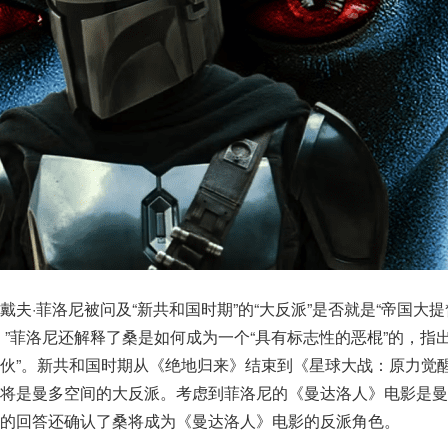
夫·菲洛尼被问及“新共和国时期”的“大反派”是否就是“帝国大提
。”菲洛尼还解释了桑是如何成为一个“具有标志性的恶棍”的，指出
伙”。新共和国时期从《绝地归来》结束到《星球大战：原力觉
桑将是曼多空间的大反派。考虑到菲洛尼的《曼达洛人》电影是曼
的回答还确认了桑将成为《曼达洛人》电影的反派角色。