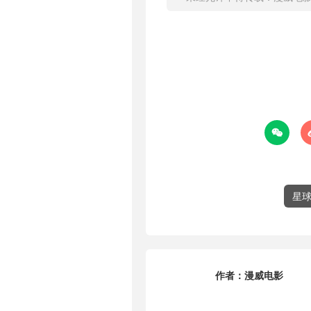

星
作者：
漫威电影