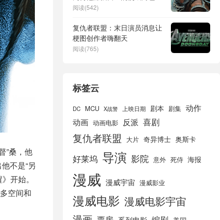
阅读(542)
复仇者联盟：末日演员消息让
梗图创作者嗨翻天
阅读(765)
标签云
动作
剧本
MCU
剧集
DC
X战警
上映日期
喜剧
动画
反派
动画电影
复仇者联盟
奇异博士
奥斯卡
大片
督”桑，他
导演
好莱坞
影院
海报
死侍
意外
他不是“另
漫威
醒》开始。
漫威宇宙
漫威影业
多空间和
漫威电影
漫威电影宇宙
漫画
票房
编剧
系列电影