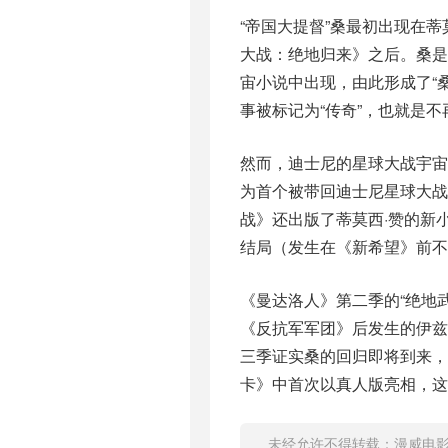
“帝国大提督”桑最初出现在蒂莫
大战：绝地归来》之后。桑
宙小说中出现，由此形成了“
事被标记为“传奇”，也就是不
然而，迪士尼的星球大战宇宙
为首个被带回迪士尼星球大战
战》还出版了蒂莫西·赞的新
结局（发生在《新希望》前不
《曼达洛人》第二季的“绝地武
《反抗军军团》后发生的伊兹
三季证实桑的回归即将到来，
卡》中首次以真人版亮相，这
未经允许不得转载：
漫威电