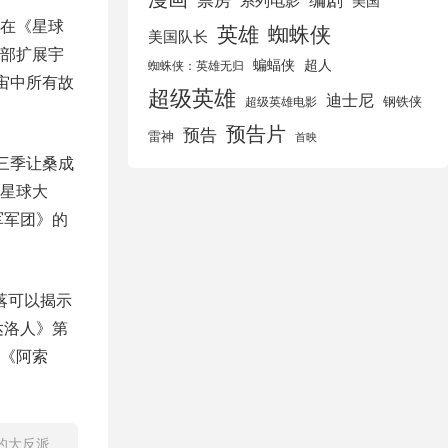
美国
生在《星球
英雄
蜘蛛侠
美国队长
部扩展宇
蝙蝠侠
超人
蜘蛛侠：英雄无归
宙中所有故
超级英雄
迪士尼
钢铁侠
超级英雄电影
预告片
预告
雷神
首映
三季让桑成
星球大
军军团》的
落可以揭示
达洛人》第
《阿索
影的大反派