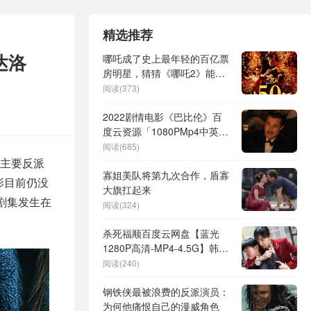
精选推荐
达洛
哪吒成了史上最年轻的百亿票
房明星，猜猜《哪吒2》能赚
多少？超87亿！
阅读(373)
2022剧情电影《巴比伦》百
度云资源「1080PMp4中英字
幕」网盘下载
阅读(685)
主要反派
寡姐美队将第九次合作，盾寡
影目前仍没
大旗扛起来
剧集发生在
阅读(324)
杀死福顺百度云网盘【蓝光
1280P高清-MP4-4.5G】韩语
中字资源
阅读(240)
钢铁侠最被浪费的反派演员：
为何他痛恨自己的漫威角色