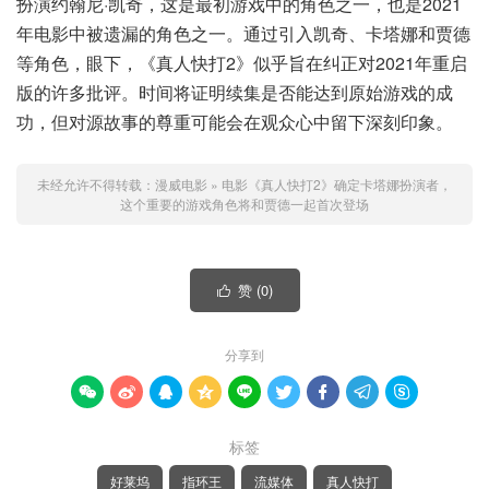
扮演约翰尼·凯奇，这是最初游戏中的角色之一，也是2021
年电影中被遗漏的角色之一。通过引入凯奇、卡塔娜和贾德
等角色，眼下，《真人快打2》似乎旨在纠正对2021年重启
版的许多批评。时间将证明续集是否能达到原始游戏的成
功，但对源故事的尊重可能会在观众心中留下深刻印象。
未经允许不得转载：
漫威电影
»
电影《真人快打2》确定卡塔娜扮演者，
这个重要的游戏角色将和贾德一起首次登场
赞 (
0
)

分享到









标签
好莱坞
指环王
流媒体
真人快打