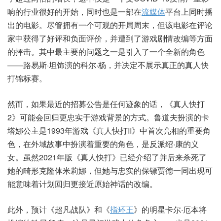
响的行业很好的开始，同时也是一部在
流媒体
平台上同时播
出的电影。尽管拥有一个可观的开局周末，但该电影在评论
家中获得了好评和负面评价，并遭到了游戏剧情改编等方面
的抨击。其中最主要的问题之一是引入了一个全新的角色
——路易斯·坦饰演的科尔·杨，并决定不展示真正的真人快
打锦标赛。
然而，如果最近的招募公告是任何迹象的话，《真人快打
2》可能会回归更忠实于游戏背景的方式。鲁道夫扮演的卡
塔娜公主是1993年游戏《真人快打II》中首次亮相的重要角
色，在外域故事中扮演着重要的角色，是反派绍·康的义
女。虽然2021年版《真人快打》已经介绍了并后来杀死了
她的畸形克隆体米莉娜，但她与忠实的保镖贾德一同出现可
能意味着计划回归更接近原始神话的改编。
此外，预计《超凡战队》和《
指环王
》的明星卡尔·厄本将