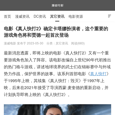
首页
漫威资讯
DC资讯
其它资讯
电影资源

电视剧资源
漫威图片
电影《真人快打2》确定卡塔娜扮演者，这个重要的
游戏角色将和贾德一起首次登场
漫威电影
漫威电影 发布于 2023-05-30
分类：
其它资讯
阅读(683)
最新消息透露，即将上映的电影《真人快打2》又有一个重
要游戏角色加入了阵容。该电影改编自上世纪90年代初推出
的热门格斗游戏，讲述地球境界的武士们在锦标赛中与外域
势力作战，保护世界的故事。该系列首部电影《
真人快打
》
于1995年上映，其续集《真人快打：毁灭》于1997年上
映，后来在2021年接受了导演西蒙·麦奎德的重新启动，并
计划执导即将上映的《真人快打2》。