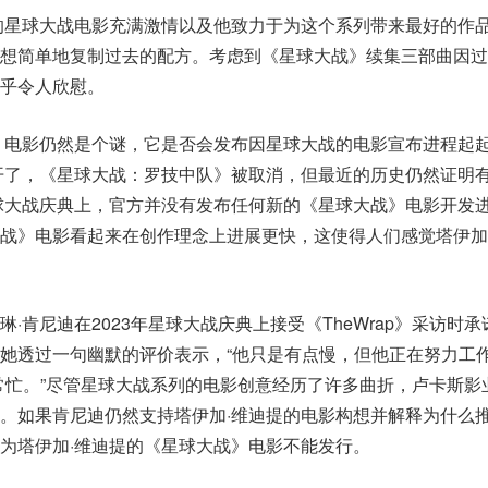
的星球大战电影充满激情以及他致力于为这个系列带来最好的作
不想简单地复制过去的配方。考虑到《星球大战》续集三部曲因过
乎令人欣慰。
》电影仍然是个谜，它是否会发布因星球大战的电影宣布进程起
开了，《星球大战：罗技中队》被取消，但最近的历史仍然证明
星球大战庆典上，官方并没有发布任何新的《星球大战》电影开发
战》电影看起来在创作理念上进展更快，这使得人们感觉塔伊加
·肯尼迪在2023年星球大战庆典上接受《TheWrap》采访时承
她透过一句幽默的评价表示，“他只是有点慢，但他正在努力工作
常忙。”尽管星球大战系列的电影创意经历了许多曲折，卢卡斯影
。如果肯尼迪仍然支持塔伊加·维迪提的电影构想并解释为什么
为塔伊加·维迪提的《星球大战》电影不能发行。