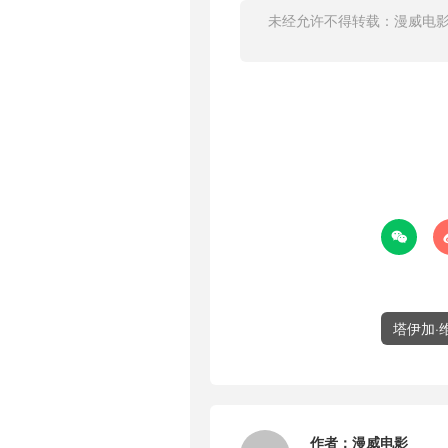
未经允许不得转载：
漫威电

塔伊加·
作者：
漫威电影