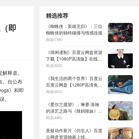
精选推荐
成（即
《蜘蛛侠：英雄无归》：三位
蜘蛛侠的独特碰撞与情感连接
阅读(748)
《得闲谨制》百度云网盘资源
下载【1080P高清版】在线观
看
阅读(502)
提解释道。
《我生活的两个世界》百度云
布。自公布
百度云网盘【1280P高清免
Dogs》和即
费】阿里云盘资源下载
阅读(402)
延误。
《爱尔兰愿望》：琳赛·洛翰
的演艺之路与《辣妈辣妹》的
巧妙联系
阅读(486)
悬疑动作新片《仿生人》百度
云网盘资源独家上线