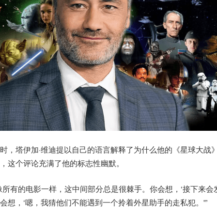
时，塔伊加·维迪提以自己的语言解释了为什么他的《星球大战
，这个评论充满了他的标志性幽默。
像所有的电影一样，这中间部分总是很棘手。你会想，‘接下来会发
会想，‘嗯，我猜他们不能遇到一个拎着外星助手的走私犯。'”