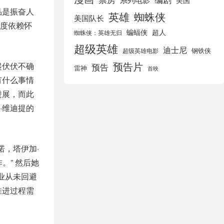
美国
品是振奋人
英雄
蜘蛛侠
美国队长
度依赖怀
蝙蝠侠
超人
蜘蛛侠：英雄无归
超级英雄
迪士尼
钢铁侠
超级英雄电影
预告片
起伏伏不确
预告
雷神
首映
有什么事情
进展，而此
·维迪提的
诺，塔伊加·
。” 然后她
业从未回避
推进过程需