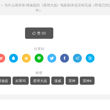
影
»
为什么塔伊加·维迪提的《星球大战》电影剧本还没有完成（即使已经
年）
赞 (
0
)

分享到








标签
维迪提
好莱坞
星球大战
漫威
雷神
雷神4