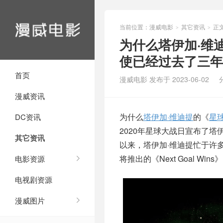
当前位置：
漫威电影
其它资讯
正
>
>
为什么塔伊加·维
使已经过去了三年
首页
漫威电影 发布于 2023-06-02
漫威资讯
为什么
塔伊加·维迪提
的《
星
DC资讯
2020年星球大战日宣布了
其它资讯
以来，塔伊加·维迪提忙于许
将推出的《Next Goal 
电影资源
电视剧资源
漫威图片