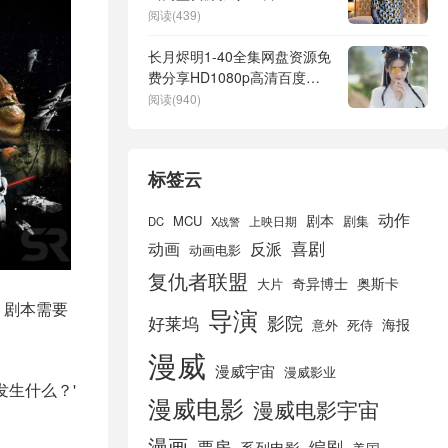
【HD1080P/3.4G-MP4】阿
阅读(439)
里网盘
长月烬明1-40全集网盘资源免
费分享HD1080p高清百度云
资源
阅读(940)
标签云
动作
剧本
MCU
剧集
DC
X战警
上映日期
喜剧
动画
反派
动画电影
复仇者联盟
奇异博士
奥斯卡
大片
》剧本需要
导演
好莱坞
影院
海报
死侍
意外
漫威
漫威宇宙
漫威影业
生什么？'
漫威电影
漫威电影宇宙
漫画
票房
编剧
系列电影