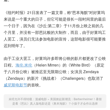
《纽约时报》21日发表了一篇文章，称“芭本海默”对好莱坞
来说是一个重大的日子，但它可能是很长一段时间里的最后
一个日子，因为在《沙丘:第二章》于11月份上映之前的几
个月里，并没有一部芭比般的大制作，而且，由于好莱坞工
人罢工，演员们无法参加电影的宣传，这部电影很可能要推
迟到明年了。
由于工业大罢工，好莱坞许多即将公映的影片都更改了公映
日程。
海伦·米伦
（Helen Mirren）的《White Bird》（原定
于八月份公映）被推迟至无限期公映；女演员 Zendaya
（Zendaya）的新片《挑战者》（Challengers）也取消了
威尼斯电影节
的首映。
未经允许不得转载：
漫威电影
»
美国掀起新潮流：Barbenheimer！暑假
是看《芭比》真人版电影还是《奥本海默》？小孩子才会作出选择