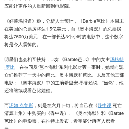
应能让更多的人重新回到电影院。
《好莱坞报道》称，分析人士预计，《Barbie芭比》本周末
在美国的总票房将达1.5亿美元，而《奥本海默》的总票房
将达7500万美元，在一部长达3个小时的电影中，这个数字
将是令人震惊的。
明星们也会相互扶持，比如《Barbie芭比》中的女主
玛格特
·罗比
，在被问及“芭本海默”系列电影对轰一事时，她就向观
众们推荐了一天中的芭比、奥本海默和芭比、以及其他三部
电影；《奥本海默》中的主演希里安·墨菲还说，“当然”，他
还将继续观看芭比娃娃。
而
汤姆·克鲁斯
，则是在六月下旬，将自己在《
碟中谍
:死亡
清算上集》中购买的《碟中谍》、《奥本海默》和《Barbie
芭比》的电影票，在推特上发布，希望能让所有人都看一
遍。