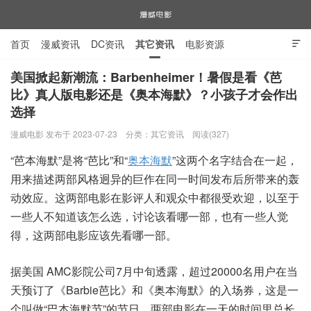
首页
漫威资讯
DC资讯
其它资讯
电影资源

电视剧资源
漫威图片
美国掀起新潮流：Barbenheimer！暑假是看《芭
比》真人版电影还是《奥本海默》？小孩子才会作出
选择
漫威电影
漫威电影 发布于 2023-07-23
分类：
其它资讯
阅读(327)
“芭本海默”是将“芭比”和“
奥本海默
”这两个名字结合在一起，
用来描述两部风格迥异的巨作在同一时间发布后所带来的轰
动效应。这两部电影在影评人和观众中都很受欢迎，以至于
一些人不知道该怎么选，讨论该看哪一部，也有一些人觉
得，这两部电影应该先看哪一部。
据美国 AMC影院公司7月中旬透露，超过20000名用户在当
天预订了《Barbie芭比》和《奥本海默》的入场券，这是一
个叫做“巴本海默节”的节日，两部电影在一天的时间里总长