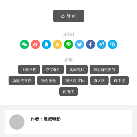
赞 (
0
)

分享到









标签
上映日期
夺宝奇兵
奥本海默
威尼斯电影节
汤姆·克鲁斯
海伦·米伦
玛格特·罗比
真人版
碟中谍
闪电侠
作者：
漫威电影