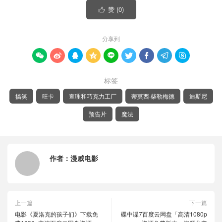
赞 (
0
)

分享到









标签
搞笑
旺卡
查理和巧克力工厂
蒂莫西·柴勒梅德
迪斯尼
预告片
魔法
作者：
漫威电影
上一篇
下一篇
电影《夏洛克的孩子们》下载免
碟中谍7百度云网盘「高清1080p