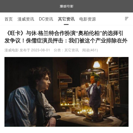
首页
漫威资讯
DC资讯
其它资讯
电影资源

电视剧资源
漫威图片
《旺卡》与休·格兰特合作扮演“奥柏伦柏”的选择引
发争议！侏儒症演员抨击：我们被这个产业排除在外
漫威电影
漫威电影 发布于 2023-08-01
分类：
其它资讯
阅读(461)