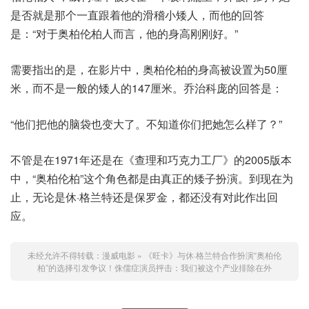
是否就是那个一直跟着他的滑稽小矮人，而他的回答
是：“对于奥柏伦柏人而言，他的身高刚刚好。”
需要指出的是，在影片中，奥柏伦柏的身高被设置为50厘
米，而不是一般的矮人的147厘米。乔治科庞的回答是：
“他们把他的脑袋也变大了。不知道你们把她怎么样了？”
不管是在1971年还是在《查理和巧克力工厂》的2005版本
中，“奥柏伦柏”这个角色都是由真正的矮子扮演。到现在为
止，无论是休·格兰特还是保罗金，都还没有对此作出回
应。
未经允许不得转载：
漫威电影
»
《旺卡》与休·格兰特合作扮演“奥柏伦
柏”的选择引发争议！侏儒症演员抨击：我们被这个产业排除在外