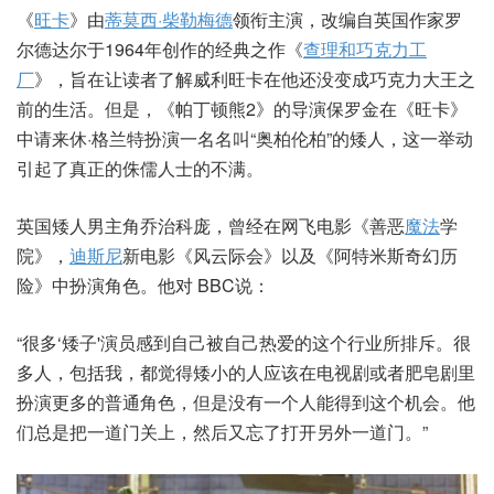
《
旺卡
》由
蒂莫西·柴勒梅德
领衔主演，改编自英国作家罗
尔德达尔于1964年创作的经典之作《
查理和巧克力工
厂
》，旨在让读者了解威利旺卡在他还没变成巧克力大王之
前的生活。但是，《帕丁顿熊2》的导演保罗金在《旺卡》
中请来休·格兰特扮演一名名叫“奥柏伦柏”的矮人，这一举动
引起了真正的侏儒人士的不满。
英国矮人男主角乔治科庞，曾经在网飞电影《善恶
魔法
学
院》，
迪斯尼
新电影《风云际会》以及《阿特米斯奇幻历
险》中扮演角色。他对 BBC说：
“很多‘矮子'演员感到自己被自己热爱的这个行业所排斥。很
多人，包括我，都觉得矮小的人应该在电视剧或者肥皂剧里
扮演更多的普通角色，但是没有一个人能得到这个机会。他
们总是把一道门关上，然后又忘了打开另外一道门。”