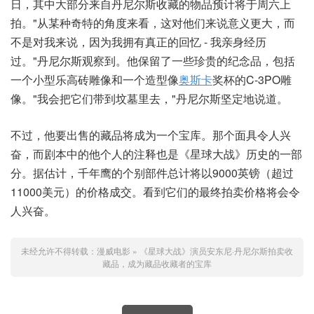
日，其中大部分来自丹尼尔斯收藏的物品预计将于周六上
拍。"从某种奇特的角度来看，这对他们来说意义更大，而
不是对我来说，因为我拥有真正的回忆 - 我亲身经历
过。"丹尼尔斯观察到。他保留了一些珍贵的纪念品，包括
一个小型乐高砖雕像和一个造型像
奥斯卡
奖杯的C-3PO雕
像。"我会把它们带到坟墓里去，"丹尼尔斯坚定地说道。
不过，他要出售的藏品将成为一个宝库。那个面具令人兴
奋，而剧本中的他个人的注释也是《星球大战》历史的一部
分。据估计，千年鹰的个别部件总计将以9000英镑（超过
11000美元）的价格成交。看到它们的最终拍卖价格将会令
人兴奋。
未经允许不得转载：
漫威电影
»
《星球大战》演员安东尼·丹尼尔斯拍卖收
藏品，成为藏品收藏者的宝库