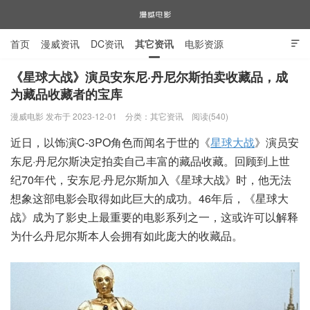
首页
漫威资讯
DC资讯
其它资讯
电影资源

电视剧资源
漫威图片
《星球大战》演员安东尼·丹尼尔斯拍卖收藏品，成
为藏品收藏者的宝库
漫威电影
漫威电影 发布于 2023-12-01
分类：
其它资讯
阅读(540)
近日，以饰演C-3PO角色而闻名于世的《
星球大战
》演员安
东尼·丹尼尔斯决定拍卖自己丰富的藏品收藏。回顾到上世
纪70年代，安东尼·丹尼尔斯加入《星球大战》时，他无法
想象这部电影会取得如此巨大的成功。46年后，《星球大
战》成为了影史上最重要的电影系列之一，这或许可以解释
为什么丹尼尔斯本人会拥有如此庞大的收藏品。