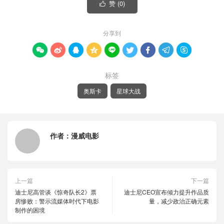
赞 (
0
)

分享到









标签
奥斯卡
星球大战
作者：
漫威电影
上一篇
下一篇
迪士尼高管谈《惊奇队长2》票
迪士尼CEO宣布倾力提升作品质
房惨败：警示流媒体时代下电影
量，减少政治正确元素
制作的困境