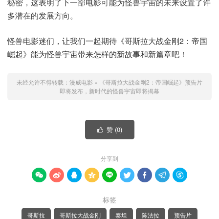
秘密，这表明了下一部电影可能为怪兽宇宙的未来设置了许
多潜在的发展方向。
怪兽电影迷们，让我们一起期待《哥斯拉大战金刚2：帝国
崛起》能为怪兽宇宙带来怎样的新故事和新篇章吧！
未经允许不得转载：
漫威电影
»
《哥斯拉大战金刚2：帝国崛起》预告片
即将发布，新时代的怪兽宇宙即将揭幕
赞 (
0
)

分享到









标签
哥斯拉
哥斯拉大战金刚
泰坦
陈法拉
预告片