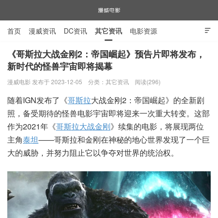
首页
漫威资讯
DC资讯
其它资讯
电影资源

电视剧资源
漫威图片
《哥斯拉大战金刚2：帝国崛起》预告片即将发布，
新时代的怪兽宇宙即将揭幕
漫威电影
漫威电影 发布于 2023-12-05
分类：
其它资讯
阅读(296)
随着IGN发布了《
哥斯拉
大战金刚2：帝国崛起》的全新剧
照，备受期待的怪兽电影宇宙即将迎来一次重大转变。这部
作为2021年《
哥斯拉大战金刚
》续集的电影，将展现两位
主角
泰坦
——哥斯拉和金刚在神秘的地心世界发现了一个巨
大的威胁，并努力阻止它以争夺对世界的统治权。