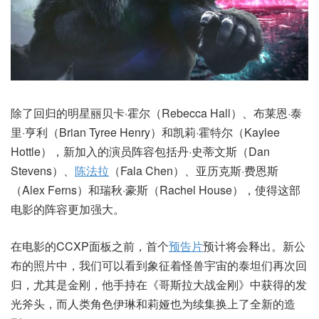
除了回归的明星丽贝卡·霍尔（Rebecca Hall）、布莱恩·泰
里·亨利（Brian Tyree Henry）和凯莉·霍特尔（Kaylee
Hottle），新加入的演员阵容包括丹·史蒂文斯（Dan
Stevens）、
陈法拉
（Fala Chen）、亚历克斯·费恩斯
（Alex Ferns）和瑞秋·豪斯（Rachel House），使得这部
电影的阵容更加强大。
在电影的CCXP面板之前，首个
预告片
预计将会释出。新公
布的照片中，我们可以看到象征着怪兽宇宙的泰坦们再次回
归，尤其是金刚，他手持在《哥斯拉大战金刚》中获得的发
光斧头，而人类角色伊琳和莉娅也为续集换上了全新的造