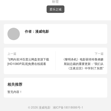
标签
爱乐之城
作者：
漫威电影
上一篇
下一篇
飞鸭向前冲百度云网盘资源下载
《黎明杀机》电影获得布鲁姆豪
[HD1080P高清]免费在线观看
斯副总裁的重要更新：“我们从
《五夜后宫》中学到了东西”
相关推荐
暂无内容！
© 2026
漫威电影
湘ICP备18018686号-1