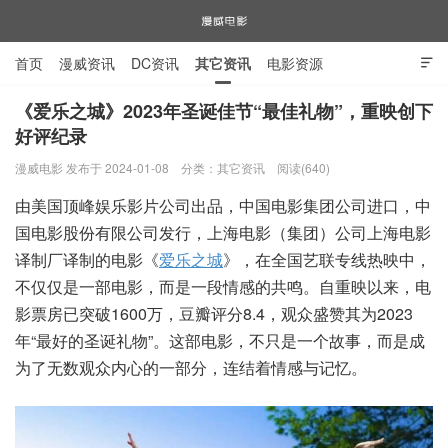
首页
漫威资讯
DC资讯
其它资讯
电影资源

电视剧资源
漫威图片
《爱乐之城》2023年圣诞佳节“最佳礼物”，重映创下
好评纪录
漫威电影
漫威电影 发布于 2024-01-08
分类：
其它资讯
阅读(640)
由美国顶峰娱乐影片公司出品，中国电影集团公司进口，中
国电影股份有限公司发行，上海电影（集团）公司上海电影
译制厂译制的电影《
爱乐之城
》，在全国艺联专线热映中，
不仅仅是一部电影，而是一段情感的共鸣。自重映以来，电
影票房已突破1600万，豆瓣评分8.4，观众盛赞其为2023
年“最好的圣诞礼物”。这部电影，不只是一个故事，而是成
为了无数观众内心的一部分，连结着情感与记忆。