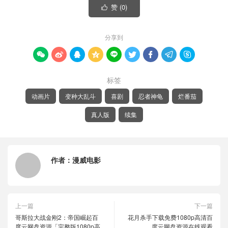
赞 (
0
)

分享到









标签
动画片
变种大乱斗
喜剧
忍者神龟
烂番茄
真人版
续集
作者：
漫威电影
上一篇
下一篇
哥斯拉大战金刚2：帝国崛起百
花月杀手下载免费1080p高清百
度云网盘资源「完整版1080p高
度云网盘资源在线观看