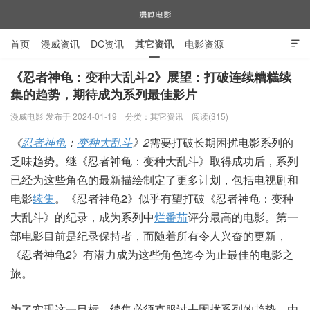
首页
漫威资讯
DC资讯
其它资讯
电影资源

电视剧资源
漫威图片
《忍者神龟：变种大乱斗2》展望：打破连续糟糕续
集的趋势，期待成为系列最佳影片
漫威电影
漫威电影 发布于 2024-01-19
分类：
其它资讯
阅读(315)
《
忍者神龟
：
变种大乱斗
》2
需要打破长期困扰电影系列的
乏味趋势。继《忍者神龟：变种大乱斗》取得成功后，系列
已经为这些角色的最新描绘制定了更多计划，包括电视剧和
电影
续集
。《忍者神龟2》似乎有望打破《忍者神龟：变种
大乱斗》的纪录，成为系列中
烂番茄
评分最高的电影。第一
部电影目前是纪录保持者，而随着所有令人兴奋的更新，
《忍者神龟2》有潜力成为这些角色迄今为止最佳的电影之
旅。
为了实现这一目标，续集必须克服过去困扰系列的趋势。由