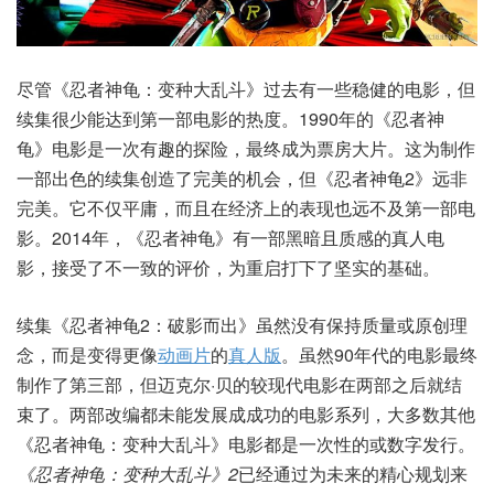
尽管《忍者神龟：变种大乱斗》过去有一些稳健的电影，但
续集很少能达到第一部电影的热度。1990年的《忍者神
龟》电影是一次有趣的探险，最终成为票房大片。这为制作
一部出色的续集创造了完美的机会，但《忍者神龟2》远非
完美。它不仅平庸，而且在经济上的表现也远不及第一部电
影。2014年，《忍者神龟》有一部黑暗且质感的真人电
影，接受了不一致的评价，为重启打下了坚实的基础。
续集《忍者神龟2：破影而出》虽然没有保持质量或原创理
念，而是变得更像
动画片
的
真人版
。虽然90年代的电影最终
制作了第三部，但迈克尔·贝的较现代电影在两部之后就结
束了。两部改编都未能发展成成功的电影系列，大多数其他
《忍者神龟：变种大乱斗》电影都是一次性的或数字发行。
《忍者神龟：变种大乱斗》2
已经通过为未来的精心规划来