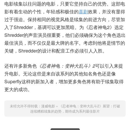
电影续集以往问题的电影，只要它坚持自己的优势。这部电
影有着生动的个性，年轻感和极佳的
喜剧
效果，并没有显得
过于强迫。保持相同的视觉风格是续集的前进方向，尽管加
入了Shredder，基调可以更加黑暗。为《忍者神龟2》选定
Shredder的声音演员很重要，他们必须确保为这个角色选出
最佳演员，而不仅仅是最大牌的名字。考虑到他将是情节的
关键，Shredder的设计和配音工作必须引人入胜。
还有许多新角色
《忍者神龟：变种大乱斗》2
可以引入来提
升电影。无论这些是来自该系列的其他知名角色还是像
Superfly这样的新加入者，增加更多角色将有助于续集取得
更大的成功。
未经允许不得转载：
漫威电影
»
《忍者神龟：变种大乱斗2》展望：打破
连续糟糕续集的趋势，期待成为系列最佳影片