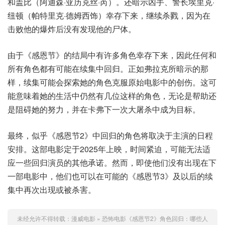
和盖比（阿迪森·亚历克丝·芮）。还暗示凶手、警长埃里克·
纽顿（帕特里克·德姆西饰）幸存下来，继续杀戮，因为在
击败他的爆炸后没有发现他的尸体。
由于《感恩节》的结局中有许多角色幸存下来，因此任何和
所有角色都有可能在续集中回归。正如弗拉克所暗示的那
样，续集可能会探索她的角色克服原始电影中的创伤。这可
能意味着她的生活中仍然有几位这样的角色，无论是帮助还
是阻碍她的努力，并在卡弗下一次大屠杀中成为目标。
最终，似乎《感恩节2》中回归的角色将取决于主演的日程
安排。这部电影定于2025年上映，时间紧迫，可能无法适
应一些回归演员的其他承诺。然而，即使他们没有出现在下
一部电影中，他们也可以在可能的《感恩节3》及以后的续
集中再次出现或被杀害。
未经允许不得转载：
漫威电影
»
恐怖电影《感恩节2》角色回归：哪些人