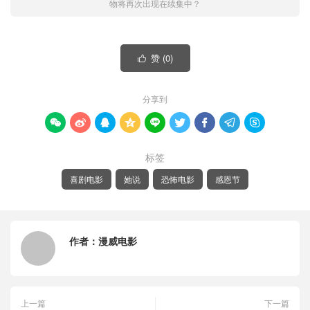
物将再次出现在续集中？
赞 (
0
)

分享到









标签
喜剧电影
她说
恐怖电影
感恩节
作者：
漫威电影
上一篇
下一篇