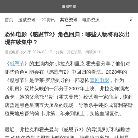
首页
漫威资讯
DC资讯
其它资讯
电影资源

电视剧资源
漫威图片
恐怖电影《感恩节2》角色回归：哪些人物将再次出
现在续集中？
漫威电影
漫威电影 发布于 2024-02-17
分类：
其它资讯
阅读(611)
《
感恩节
》的主演内尔·弗拉克和里克·霍夫曼分享了他们对
哪些角色可能会在《感恩节2》中回归的看法。2023年的
《感恩节》是伊莱·罗斯执导的一部恐怖
喜剧电影
，作为
《刑房》双片头映的一部分于2007年上映。弗拉克饰演杰
西卡，她的父亲托马斯（霍夫曼饰）经营着一家商店，该商
店曾是黑色星期五大屠杀的现场，导致杀手装扮成普利茅斯
殖民地总督约翰·卡弗第二年来到镇上，实施血腥复仇。
最近，弗拉克和霍夫曼与《感恩节2》的导演罗斯和编剧杰
夫·伦德尔谈到了即将上映的续集。据弗拉克所知，计划是