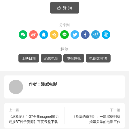
赞 (
0
)

分享到









标签
上映日期
恐怖电影
电锯惊魂
电锯惊魂10
作者：
漫威电影
上一篇
下一篇
《承欢记》1-37全集magnet磁力
《坠落的审判》：一部深刻剖析
链接BT种子资源】百度云盘下载
婚姻关系的电影巨作