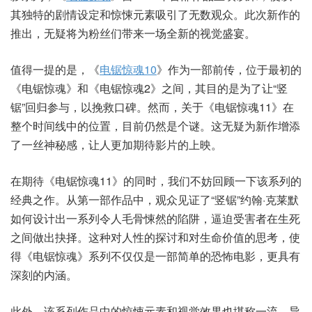
其独特的剧情设定和惊悚元素吸引了无数观众。此次新作的
推出，无疑将为粉丝们带来一场全新的视觉盛宴。
值得一提的是，《
电锯惊魂10
》作为一部前传，位于最初的
《电锯惊魂》和《电锯惊魂2》之间，其目的是为了让“竖
锯”回归参与，以挽救口碑。然而，关于《电锯惊魂11》在
整个时间线中的位置，目前仍然是个谜。这无疑为新作增添
了一丝神秘感，让人更加期待影片的上映。
在期待《电锯惊魂11》的同时，我们不妨回顾一下该系列的
经典之作。从第一部作品中，观众见证了“竖锯”约翰·克莱默
如何设计出一系列令人毛骨悚然的陷阱，逼迫受害者在生死
之间做出抉择。这种对人性的探讨和对生命价值的思考，使
得《电锯惊魂》系列不仅仅是一部简单的恐怖电影，更具有
深刻的内涵。
此外，该系列作品中的惊悚元素和视觉效果也堪称一流。导