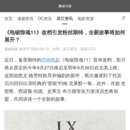
首页
漫威资讯
DC资讯
其它资讯
电影资源

电视剧资源
漫威图片
《电锯惊魂11》改档引发粉丝期待，全新故事将如何
展开？
漫威电影
漫威电影 发布于 2024-04-13
分类：
其它资讯
阅读(373)
近日，备受期待的
恐怖电影
《电锯惊魂11》宣布改档，影片
将从原定的今年9月27日推迟至明年9月26日在北美上映。
这部由凯文·格劳特执导并编剧的新作，再次邀请到了托宾·
贝尔回归出演经典的“竖锯”约翰·克莱默一角。此外，肖妮·史
密斯、西诺薇·伦德、史蒂文·布兰德等实力派演员也将加
盟，共同讲述一个全新的故事。