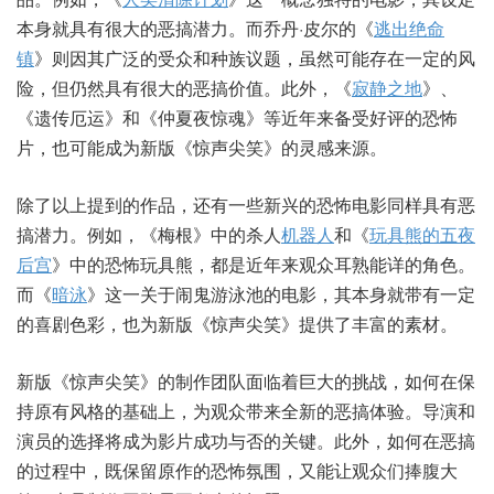
本身就具有很大的恶搞潜力。而乔丹·皮尔的《
逃出绝命
镇
》则因其广泛的受众和种族议题，虽然可能存在一定的风
险，但仍然具有很大的恶搞价值。此外，《
寂静之地
》、
《遗传厄运》和《仲夏夜惊魂》等近年来备受好评的恐怖
片，也可能成为新版《惊声尖笑》的灵感来源。
除了以上提到的作品，还有一些新兴的恐怖电影同样具有恶
搞潜力。例如，《梅根》中的杀人
机器人
和《
玩具熊的五夜
后宫
》中的恐怖玩具熊，都是近年来观众耳熟能详的角色。
而《
暗泳
》这一关于闹鬼游泳池的电影，其本身就带有一定
的喜剧色彩，也为新版《惊声尖笑》提供了丰富的素材。
新版《惊声尖笑》的制作团队面临着巨大的挑战，如何在保
持原有风格的基础上，为观众带来全新的恶搞体验。导演和
演员的选择将成为影片成功与否的关键。此外，如何在恶搞
的过程中，既保留原作的恐怖氛围，又能让观众们捧腹大