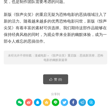
笑，也是制作团队需要考虑的问题。
新版《惊声尖笑》的重启无疑为恐怖电影的恶搞领域注入了
新的活力。随着越来越多的优秀恐怖电影问世，新版《惊声
尖笑》有着丰富的素材可供选择。我们期待这部作品能够在
保持经典风格的同时，为观众带来全新的幽默体验，成为一
部令人难忘的恶搞佳作。
未经允许不得转载：
漫威电影
»
《惊声尖笑》重启版：恶搞新浪潮，恐怖
电影的幽默新篇章
赞 (
0
)

分享到








