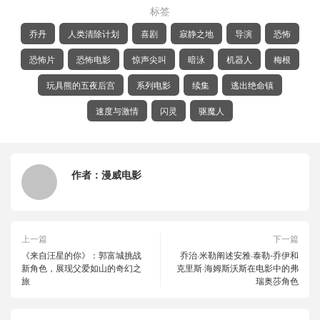
标签
乔丹
人类清除计划
喜剧
寂静之地
导演
恐怖
恐怖片
恐怖电影
惊声尖叫
暗泳
机器人
梅根
玩具熊的五夜后宫
系列电影
续集
逃出绝命镇
速度与激情
闪灵
驱魔人
作者：
漫威电影
上一篇
下一篇
《来自汪星的你》：郭富城挑战
乔治·米勒阐述安雅·泰勒-乔伊和
新角色，展现父爱如山的奇幻之
克里斯·海姆斯沃斯在电影中的弗
旅
瑞奥莎角色