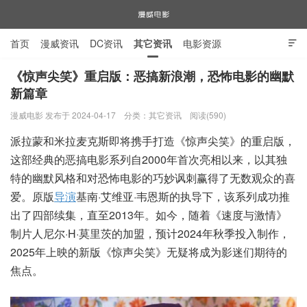
首页
漫威资讯
DC资讯
其它资讯
电影资源

电视剧资源
漫威图片
《惊声尖笑》重启版：恶搞新浪潮，恐怖电影的幽默
新篇章
漫威电影
漫威电影 发布于 2024-04-17
分类：
其它资讯
阅读(590)
派拉蒙和米拉麦克斯即将携手打造《惊声尖笑》的重启版，
这部经典的恶搞电影系列自2000年首次亮相以来，以其独
特的幽默风格和对恐怖电影的巧妙讽刺赢得了无数观众的喜
爱。原版
导演
基南·艾维亚·韦恩斯的执导下，该系列成功推
出了四部续集，直至2013年。如今，随着《速度与激情》
制片人尼尔·H·莫里茨的加盟，预计2024年秋季投入制作，
2025年上映的新版《惊声尖笑》无疑将成为影迷们期待的
焦点。