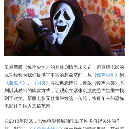
虽然新版《惊声尖笑》的具体剧情尚未公布，但原版电影的
成功经验为我们提供了丰富的想象空间。从《
惊声尖叫
》到
《
驱魔人
》、《
闪灵
》等经典恐怖片，原版《惊声尖笑》系
列以其独特的幽默方式，让观众在紧张刺激的恐怖氛围中找
到了欢笑。新版电影无疑将继续这一传统，将近年来的恐怖
电影佳作纳入恶搞范围。
自2013年以来，恐怖电影领域涌现出了许多值得关注的作
品。例如，《
人类清除计划
》这一概念独特的电影，其设定