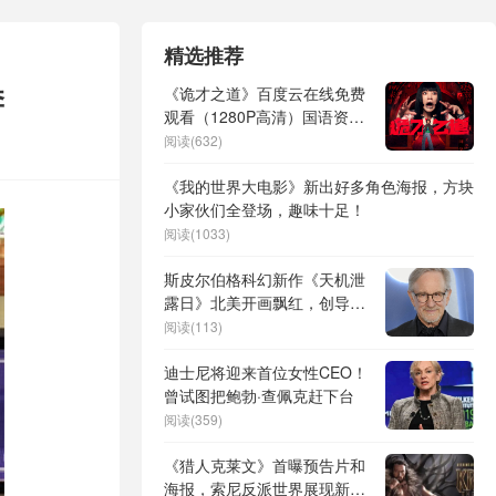
精选推荐
季
《诡才之道》百度云在线免费
观看（1280P高清）国语资源
下载
阅读(632)
《我的世界大电影》新出好多角色海报，方块
小家伙们全登场，趣味十足！
阅读(1033)
斯皮尔伯格科幻新作《天机泄
露日》北美开画飘红，创导演
18年来最佳票房开局
阅读(113)
迪士尼将迎来首位女性CEO！
曾试图把鲍勃·查佩克赶下台
阅读(359)
《猎人克莱文》首曝预告片和
海报，索尼反派世界展现新图