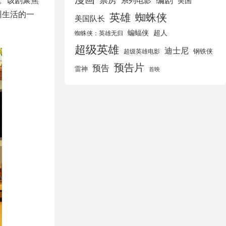
美国
州生活的一
英雄
蜘蛛侠
美国队长
蝙蝠侠
超人
蜘蛛侠：英雄无归
超级英雄
迪士尼
钢铁侠
超级英雄电影
预告片
预告
雷神
首映