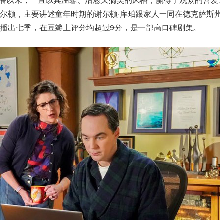
尔顿，主要讲述童年时期的谢尔顿·库珀跟家人一同在德克萨斯
播出七季，在豆瓣上评分均超过9分，是一部高口碑剧集。