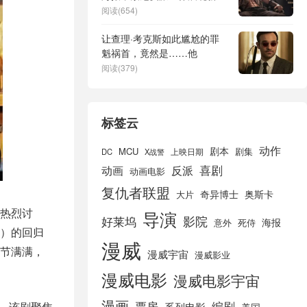
景
阅读(654)
让查理·考克斯如此尴尬的罪
魁祸首，竟然是……他
阅读(379)
标签云
动作
剧本
MCU
剧集
DC
X战警
上映日期
喜剧
动画
反派
动画电影
复仇者联盟
奇异博士
奥斯卡
大片
热烈讨
导演
好莱坞
影院
海报
死侍
意外
饰）的回归
漫威
节满满，
漫威宇宙
漫威影业
漫威电影
漫威电影宇宙
漫画
票房
编剧
爱。该剧聚焦
系列电影