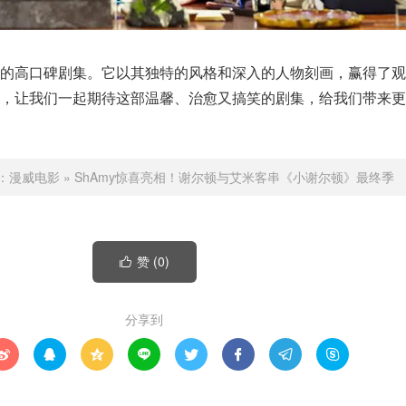
的高口碑剧集。它以其独特的风格和深入的人物刻画，赢得了观
出，让我们一起期待这部温馨、治愈又搞笑的剧集，给我们带来更
：
漫威电影
»
ShAmy惊喜亮相！谢尔顿与艾米客串《小谢尔顿》最终季
赞 (
0
)

分享到







