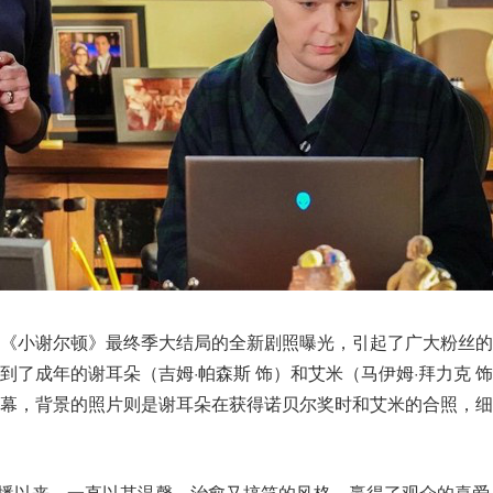
《小谢尔顿》最终季大结局的全新剧照曝光，引起了广大粉丝的
到了成年的谢耳朵（吉姆·帕森斯 饰）和艾米（马伊姆·拜力克 
屏幕，背景的照片则是谢耳朵在获得诺贝尔奖时和艾米的合照，细
月开播以来，一直以其温馨、治愈又搞笑的风格，赢得了观众的喜