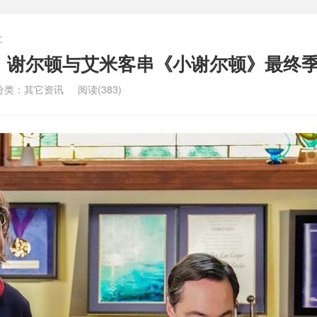
文
相！谢尔顿与艾米客串《小谢尔顿》最终
分类：
其它资讯
阅读(383)