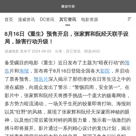
首页
漫威资讯
DC资讯
其它资讯
电影资源

电视剧资源
漫威图片
8月16日《重生》预售开启，张家辉和阮经天联手设
局，除害行动升级！
漫威电影
漫威电影 发布于 2024-08-05
分类：
其它资讯
阅读(402)
备受瞩目的电影《重生》近日发布了主题为"暗夜行动"的
预
告
片和
海报
，宣布将于8月16日登陆全国各大
影院
，并启动
了票务预售。
预告片
深入揭示了那些潜伏在日常生活之中的
潜在威胁，向观众发出了警示："警惕四周，安全第一"。在
影片中，张家辉和阮经天将携手挑战一个庞大的贩毒网络，
多方势力暗流涌动，一场关乎生死的较量即将打响。海报则
以其"狂野"的风格，展现了张家辉和阮经天深邃而神秘的眼
神，以及他们背后紧张对峙的两股力量，预示着一场激烈的
搏斗即将展开。影片通过一系列精心设计的复仇计划，揭示