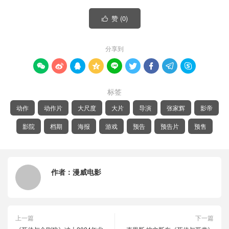
赞 (
0
)

分享到









标签
动作
动作片
大尺度
大片
导演
张家辉
影帝
影院
档期
海报
游戏
预告
预告片
预售
作者：
漫威电影
上一篇
下一篇