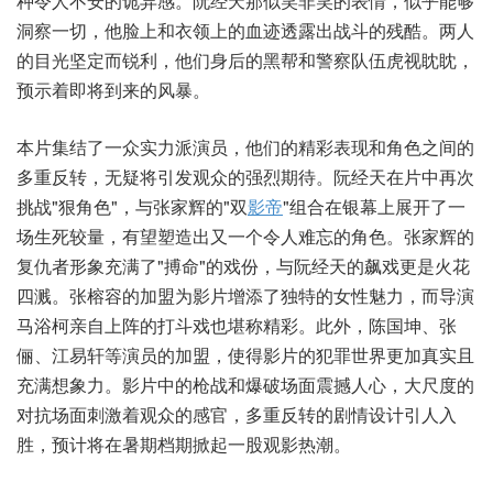
种令人不安的诡异感。阮经天那似笑非笑的表情，似乎能够
洞察一切，他脸上和衣领上的血迹透露出战斗的残酷。两人
的目光坚定而锐利，他们身后的黑帮和警察队伍虎视眈眈，
预示着即将到来的风暴。
本片集结了一众实力派演员，他们的精彩表现和角色之间的
多重反转，无疑将引发观众的强烈期待。阮经天在片中再次
挑战"狠角色"，与张家辉的"双
影帝
"组合在银幕上展开了一
场生死较量，有望塑造出又一个令人难忘的角色。张家辉的
复仇者形象充满了"搏命"的戏份，与阮经天的飙戏更是火花
四溅。张榕容的加盟为影片增添了独特的女性魅力，而导演
马浴柯亲自上阵的打斗戏也堪称精彩。此外，陈国坤、张
俪、江易轩等演员的加盟，使得影片的犯罪世界更加真实且
充满想象力。影片中的枪战和爆破场面震撼人心，大尺度的
对抗场面刺激着观众的感官，多重反转的剧情设计引人入
胜，预计将在暑期档期掀起一股观影热潮。