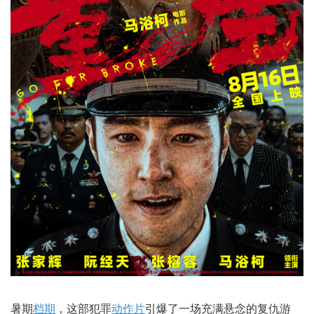
暑期
档期
，这部犯罪
动作片
引爆了一场充满悬念的复仇游