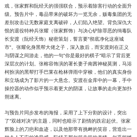
戏，张家辉和阮经天的强强联合，预示着除害行动的全面升
级。预告片中，毒品带来的破坏力一览无余，贩毒集团的无
差别攻击让无数家庭支离破碎，人们陷入绝望。背负深仇大
恨的退役特种兵张耀（张家辉饰）与决心铲除罪恶的缉毒队
长安渡（阮经天饰）秘密策划，誓言要"彻底净化这座城
市"。张耀化身黑帮大佬之子，深入敌后，而安渡则在正义
与阴谋之间游走，他的一句"你是最好的棋子"暗示了背后更
深层次的计划。张榕容饰演的署长妻子南茜神秘莫测，马浴
柯扮演的黑帮打手巴莱在枪林弹雨中穿梭，他们的真实身份
和立场成为了影片的一大悬念。安渡在金库中的一幕，手中
操控器的动作似乎预示着更大的阴谋，让故事的走向更加扑
朔迷离。
与预告片同步发布的海报，采用了上下分割的设计，突出
了"双雄对决"的主题，同时也暗示了剧情的跌宕起伏。张家
辉脸上的刀疤和血迹，以及他那带有挑衅的笑容，营造出一