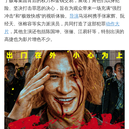
了贩毒集团背后的权力和金钱交易，展现了角色们以身犯
险、坚决打击罪恶的决心，旨在为观众带来一场充满"强烈
冲击"和"极致快感"的视听体验。
导演
马浴柯携手张家辉、阮
经天、张榕容等实力派演员，共同打造了这部犯罪
动作
大
片
，其他主演还包括陈国坤、张俪、江易轩等，特别出演的
高捷也为影片增色不少。