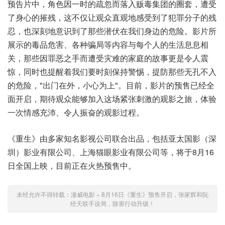
预告片中，角色因一时的疏忽而落入贩毒集团的圈套，遭受
了身心的摧残，这不仅让观众直观地感受到了犯罪分子的残
忍，也深刻地意识到了那些潜伏在我们身边的危险。影片所
展示的毒品危害、各种骗局等内容与每个人的生活息息相
关，那些因罪恶之手而遭受灾难的家庭的故事更是令人震
惊，同时也提醒着我们要时刻保持警惕，提防那些无孔不入
的危险，"出门在外，小心为上"。目前，影片的预售已经全
面开启，期待观众能够加入这场紧张刺激的观影之旅，体验
一次情感充沛、令人振奋的观影过程。
《重生》由多家知名影视公司联合出品，包括亚太国影（深
圳）影业有限公司、上海猫眼影业有限公司等，将于8月16
日全国上映，目前正在火热预售中。
未经允许不得转载：
漫威电影
»
8月16日《重生》预售开启，张家辉和阮
经天联手设局，除害行动升级！