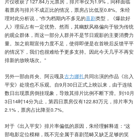
片仅收获了127.84万元票房，排片率仅为1.9%，同样面临
着票房与排片不成正比的情况，票房占比低至0.8%。朱经
理对此分析说，“作为档期内不多见的
喜剧
类型，《爆款好
人》理应占有一定优势。然而，其幽默风格偏向于较为传统
的观众群体，而这一部分人群并不是节日观影的主要消费力
量。加之前期宣传力度不足，使得即便是在首映后反馈平平
的情况下，我们也很难给予更多支持。因此今天几乎不再安
排新的放映场次。”
另外一部由肖央、阿云嘎及
古力娜扎
共同出演的作品《出入
平安》处境也不乐观。自9月30日正式上映以来，由于连续
数日出现票房倒挂现象，导致其排片比例不断下滑。到10月
3日14时14分为止，第四日票房仅有122.83万元，排片率为
2.1%，票房占比降至0.7%。
对于《出入平安》排片率偏低的原因，朱经理解释道：“这
部电影定位模糊，既不完全属于喜剧范畴又缺乏足够的笑