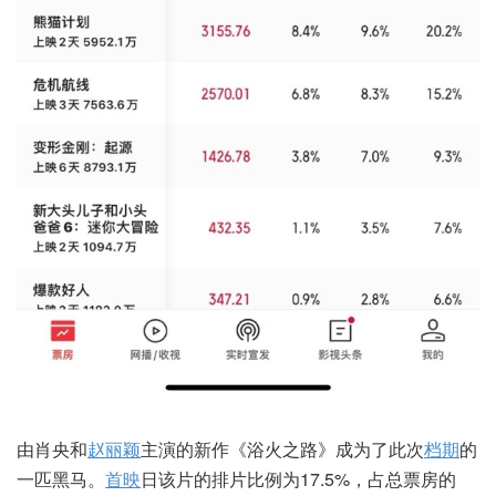
由肖央和
赵丽颖
主演的新作《浴火之路》成为了此次
档期
的
一匹黑马。
首映
日该片的排片比例为17.5%，占总票房的