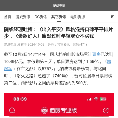
首页
漫威资讯
DC资讯
其它资讯
电影资源

电视剧资源
漫威图片
院线经理吐槽：《出入平安》风格混搭口碑平平排片
少，《爆款好人》幽默过时年轻观众不买账
漫威电影
漫威电影 发布于 2024-10-03
分类：
其它资讯
阅读(471)
截至10月3日14时14分，国庆档的电影市场累计
票房
已达到
10.49亿元。在假期第三天，单日票房达到了1.55亿，《
志
愿军
：存亡之战》以5757万元的成绩稳居榜首。与此同
时，《浴火之路》超越了《749局》，暂时位居单日票房榜
第二位，两部影片之间的票房差距约为500万。