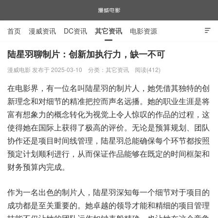
首页
漫威资讯
DC资讯
其它资讯
电影资源

电视剧资源
漫威图片
陆星羽聊制片：创新加执行力，缺一不可
漫威电影 发布于 2025-03-10
分类：
其它资讯
阅读(412)
漫威电影
在电影界，有一位名叫陆星羽的制片人，她凭借其独特的创
新理念和对细节的精准把控而声名远播。她的职业生涯是将
富有想象力的概念转化为视觉上令人惊叹的作品的过程，这
使得她在国际上获得了极高的评价。无论是预算规划、团队
协作还是项目时间线管理，陆星羽总能确保每个环节都按照
预定计划顺利进行，从而保证作品能够在既定的时间框架和
财务预算内完成。
作为一名出色的制片人，陆星羽深知每一个细节对于项目的
成功都是至关重要的。她卓越的领导才能和精细的项目管理