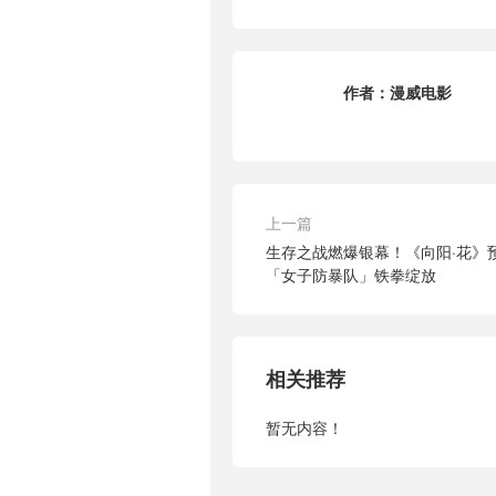
作者：
漫威电影
上一篇
生存之战燃爆银幕！《向阳·花》
「女子防暴队」铁拳绽放
相关推荐
暂无内容！