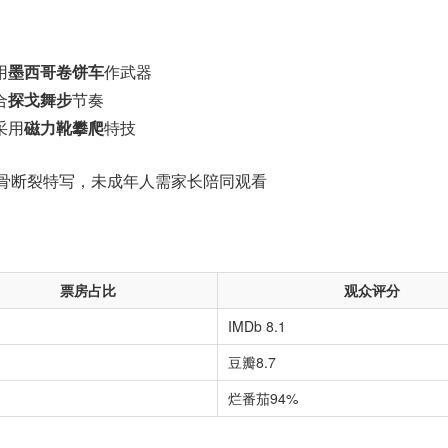
用
墨西哥卷饼车
作武器
合
探戈舞步
节奏
采用
磁力靴攀爬
特技
骨断裂特写，未成年人需家长陪同观看
票房占比
观众评分
IMDb 8.1
豆瓣8.7
烂番茄94%