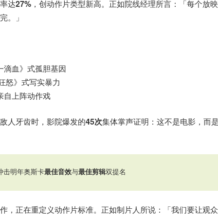
率达
27%
，创动作片类型新高。正如院线经理所言：「每个放映
完。」
一滴血》式孤胆基因
狂怒》式写实暴力
亲自上阵动作戏
敌人牙齿时，影院爆发的
45次
集体掌声证明：这不是电影，而
冲击明年奥斯卡
最佳音效
与
最佳剪辑
双提名
作，正在重定义动作片标准。正如制片人所说：「我们要让观众