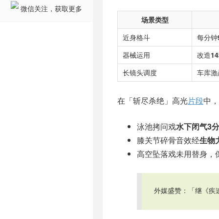
微信关注，获取更多
场景类型
近身格斗
每分钟
器械运用
改造
1
长镜头调度
车库激
在「斩尽杀绝」高光
片段
中，
泳池拷问戏
水下闭气3
膝关节碎骨音效经
生物
高空坠落戏未用替身，
外媒盛赞：「继《疾