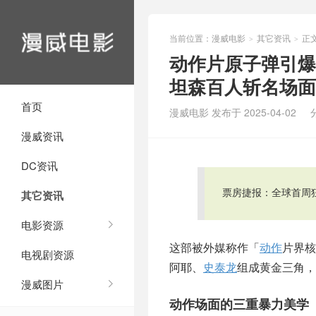
当前位置：
漫威电影
其它资讯
正
>
>
动作片原子弹引爆
坦森百人斩名场面
首页
漫威电影 发布于 2025-04-02
漫威资讯
DC资讯
票房捷报：全球首周
其它资讯
电影资源
这部被外媒称作「
动作
片界核
电视剧资源
阿耶、
史泰龙
组成黄金三角，
漫威图片
动作场面的三重暴力美学