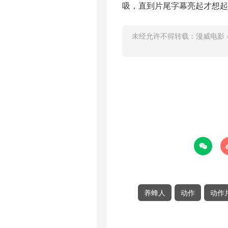
吸，直到片尾字幕亮起才想起
未经允许不得转载：
漫威电影

养蜂人
动作
动作