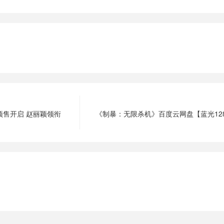
预售开启 赵丽颖领衔
《制暴：无限杀机》百度云网盘【蓝光12