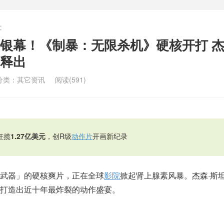
文
银幕！《制暴：无限杀机》硬核开打 杰
释出
分类：
其它资讯
阅读(591)
狂揽
1.27亿美元
，创R级
动作片
开画新纪录
武器」的硬核爽片，正在全球
影院
掀起肾上腺素风暴。杰森·斯坦
打造出近十年最炸裂的动作盛宴。