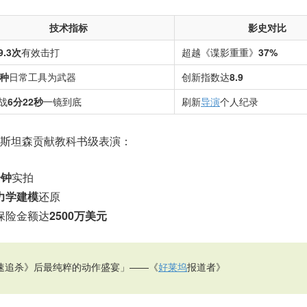
技术指标
影史对比
9.3次
有效击打
超越《谍影重重》
37%
4种
日常工具为武器
创新指数达
8.9
战
6分22秒
一镜到底
刷新
导演
个人纪录
斯坦森贡献教科书级表演：
分钟
实拍
力学建模
还原
保险金额达
2500万美元
速追杀》后最纯粹的动作盛宴」——《
好莱坞
报道者》