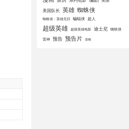
美国
英雄
蜘蛛侠
美国队长
蝙蝠侠
超人
蜘蛛侠：英雄无归
超级英雄
迪士尼
钢铁侠
超级英雄电影
预告片
预告
雷神
首映