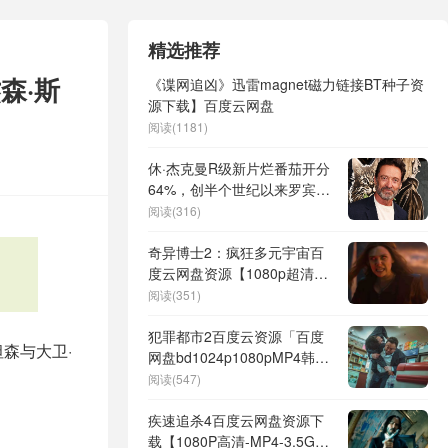
精选推荐
森·斯
《谍网追凶》迅雷magnet磁力链接BT种子资
源下载】百度云网盘
阅读(1181)
休·杰克曼R级新片烂番茄开分
64%，创半个世纪以来罗宾汉
电影最高评价
阅读(316)
奇异博士2：疯狂多元宇宙百
度云网盘资源【1080p超清
晰】免费在线链接
阅读(351)
犯罪都市2百度云资源「百度
森与大卫·
网盘bd1024p1080pMP4韩语
中字」百度云
阅读(547)
疾速追杀4百度云网盘资源下
载【1080P高清-MP4-3.5G】