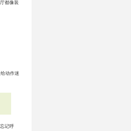
厅都像装
是给动作迷
忘记呼