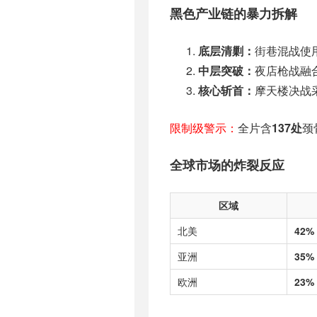
黑色产业链的暴力拆解
底层清剿：
街巷混战使
中层突破：
夜店枪战融
核心斩首：
摩天楼决战
限制级警示：
全片含
137处
颈
全球市场的炸裂反应
区域
北美
42%
亚洲
35%
欧洲
23%