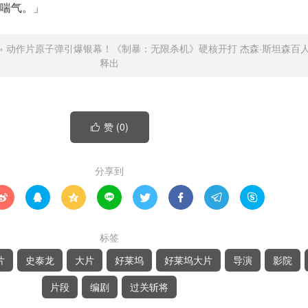
喘气。」
»
动作片原子弹引爆银幕！《制暴：无限杀机》硬核开打 杰森·斯坦森百
释出
赞 (
0
)

分享到








标签
片
史泰龙
大片
好莱坞
好莱坞大片
导演
影院
片段
编剧
过关斩将