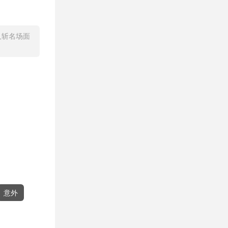
人斩名场面
意外