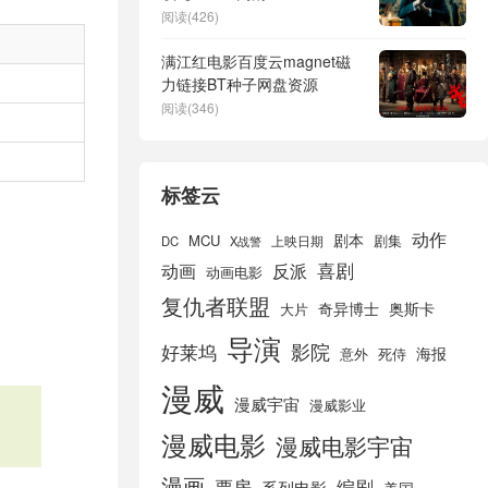
阿里云盘
阅读(426)
满江红电影百度云magnet磁
力链接BT种子网盘资源
阅读(346)
标签云
动作
剧本
MCU
剧集
DC
X战警
上映日期
喜剧
动画
反派
动画电影
复仇者联盟
奇异博士
奥斯卡
大片
导演
好莱坞
影院
海报
死侍
意外
漫威
漫威宇宙
漫威影业
漫威电影
漫威电影宇宙
漫画
票房
编剧
系列电影