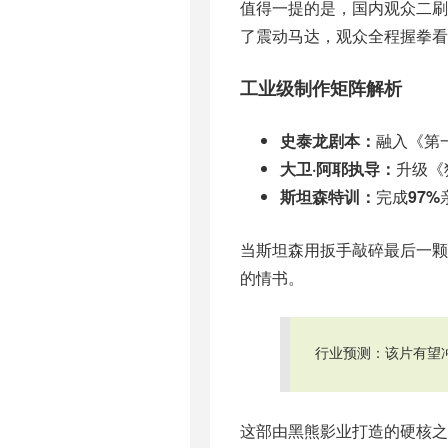
值得一提的是，国内观众二刷
了震动马达，观众全程握拳看
工业级制作矩阵解析
史泰龙剧本：
融入《第
大卫·阿耶执导：
升级《
斯坦森特训：
完成
97%
当斯坦森用扳手敲碎最后一颗
的情书。
行业预测：该片有望
这部由黑熊影业打造的硬核之