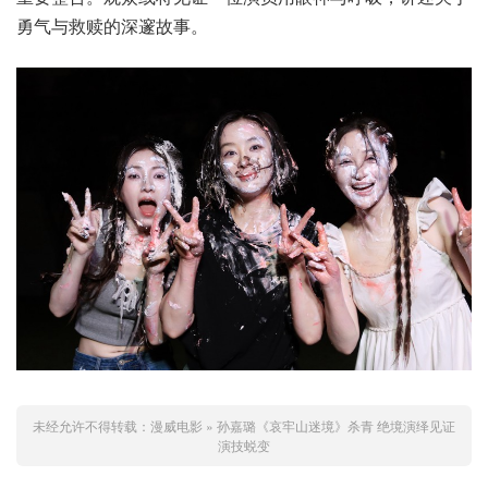
勇气与救赎的深邃故事。
未经允许不得转载：
漫威电影
»
孙嘉璐《哀牢山迷境》杀青 绝境演绎见证
演技蜕变