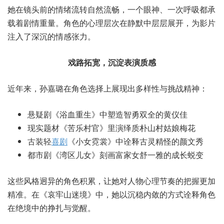
她在镜头前的情绪流转自然流畅，一个眼神、一次呼吸都承
载着剧情重量。角色的心理层次在静默中层层展开，为影片
注入了深沉的情感张力。
戏路拓宽，沉淀表演质感
近年来，孙嘉璐在角色选择上展现出多样性与挑战精神：
悬疑剧《浴血重生》中塑造智勇双全的黄仪佳
现实题材《苦乐村官》里演绎质朴山村姑娘梅花
古装轻
喜剧
《小女霓裳》中诠释古灵精怪的颜文秀
都市剧《湾区儿女》刻画富家女舒一雅的成长蜕变
这些风格迥异的角色积累，让她对人物心理节奏的把握更加
精准。在《哀牢山迷境》中，她以沉稳内敛的方式诠释角色
在绝境中的挣扎与觉醒。