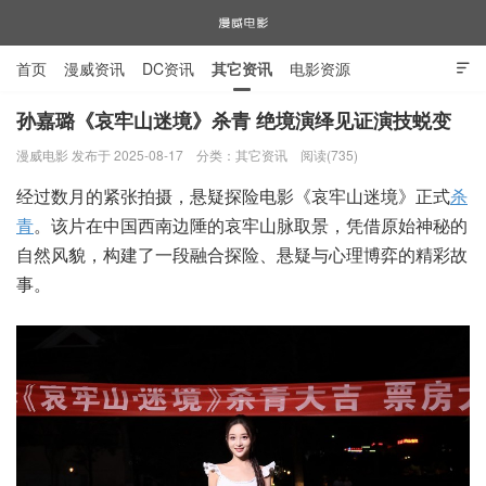
首页
漫威资讯
DC资讯
其它资讯
电影资源

电视剧资源
漫威图片
孙嘉璐《哀牢山迷境》杀青 绝境演绎见证演技蜕变
漫威电影 发布于 2025-08-17
分类：
其它资讯
阅读(735)
漫威电影
经过数月的紧张拍摄，悬疑探险电影《哀牢山迷境》正式
杀
青
。该片在中国西南边陲的哀牢山脉取景，凭借原始神秘的
自然风貌，构建了一段融合探险、悬疑与心理博弈的精彩故
事。