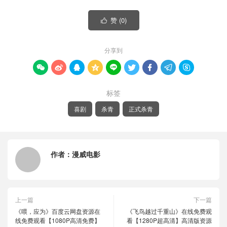
赞 (
0
)

分享到









标签
喜剧
杀青
正式杀青
作者：
漫威电影
上一篇
下一篇
《喂，应为》百度云网盘资源在
《飞鸟越过千重山》在线免费观
线免费观看【1080P高清免费】
看【1280P超高清】高清版资源