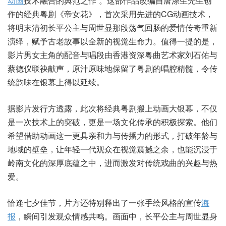
动画
技术融合的典范之作”。这部作品改编自唐涤生先生创
作的经典粤剧《帝女花》，首次采用先进的CG动画技术，
将明末清初长平公主与周世显那段荡气回肠的爱情传奇重新
演绎，赋予古老故事以全新的视觉生命力。值得一提的是，
影片男女主角的配音与唱段由香港资深粤曲艺术家刘石佑与
蔡德仪联袂献声，原汁原味地保留了粤剧的唱腔精髓，令传
统韵味在银幕上得以延续。
据影片发行方透露，此次将经典粤剧搬上动画大银幕，不仅
是一次技术上的突破，更是一场文化传承的积极探索。他们
希望借助动画这一更具亲和力与传播力的形式，打破年龄与
地域的壁垒，让年轻一代观众在视觉震撼之余，也能沉浸于
岭南文化的深厚底蕴之中，进而激发对传统戏曲的兴趣与热
爱。
恰逢七夕佳节，片方还特别释出了一张手绘风格的宣传
海
报
，瞬间引发观众情感共鸣。画面中，长平公主与周世显身