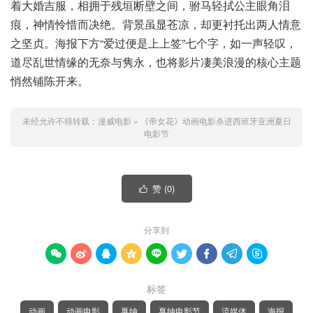
着大婚吉服，相拥于残垣断壁之间，驸马轻拭公主眼角泪
痕，神情怜惜而决绝。背景虽显苍凉，却更衬托出两人情意
之坚贞。海报下方“爱过便是上上签”七个字，如一声轻叹，
道尽乱世情缘的无奈与隽永，也将影片凄美浪漫的核心主题
悄然铺陈开来。
未经允许不得转载：
漫威电影
»
《帝女花》动画电影杀进西班牙亚洲夏日
电影节
赞 (
0
)

分享到









标签
动画
动画电影
戛纳
戛纳电影节
流媒体
海报