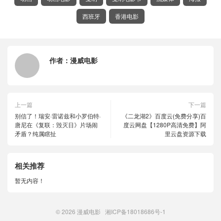
西班牙
香港电影
作者：
漫威电影
上一篇
下一篇
别信了！瑞安·雷诺兹和小罗伯特·
《二龙湖2》百度云(免费分享)百
唐尼在《复联：毁灭日》片场闹
度云网盘【1280P高清免费】阿
矛盾？纯属瞎扯
里云盘资源下载
相关推荐
暂无内容！
© 2026
漫威电影
湘ICP备18018686号-1