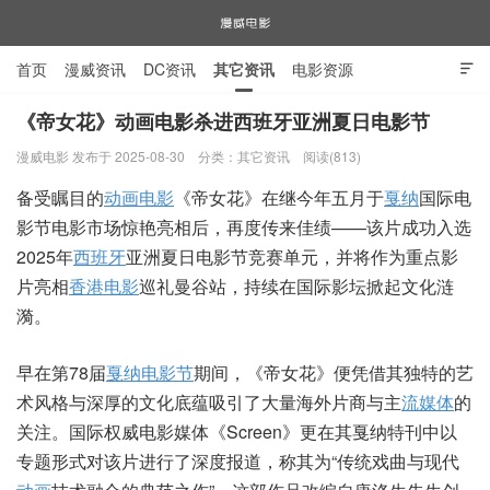
首页
漫威资讯
DC资讯
其它资讯
电影资源

电视剧资源
漫威图片
《帝女花》动画电影杀进西班牙亚洲夏日电影节
漫威电影 发布于 2025-08-30
分类：
其它资讯
阅读(813)
漫威电影
备受瞩目的
动画电影
《帝女花》在继今年五月于
戛纳
国际电
影节电影市场惊艳亮相后，再度传来佳绩——该片成功入选
2025年
西班牙
亚洲夏日电影节竞赛单元，并将作为重点影
片亮相
香港电影
巡礼曼谷站，持续在国际影坛掀起文化涟
漪。
早在第78届
戛纳电影节
期间，《帝女花》便凭借其独特的艺
术风格与深厚的文化底蕴吸引了大量海外片商与主
流媒体
的
关注。国际权威电影媒体《Screen》更在其戛纳特刊中以
专题形式对该片进行了深度报道，称其为“传统戏曲与现代