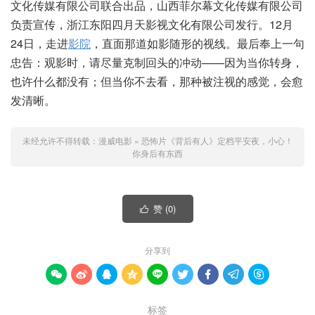
文化传媒有限公司联合出品，山西菲尔幕文化传媒有限公司
负责宣传，浙江东阳四月天影视文化有限公司发行。12月
24日，走进
影院
，直面那道如影随形的视线。最后奉上一句
忠告：观影时，请尽量克制回头的冲动——因为当你转身，
也许什么都没有；但当你不去看，那种被注视的感觉，会愈
发清晰。
未经允许不得转载：
漫威电影
»
恐怖片《背后有人》定档平安夜，小心！
你身后有东西
赞 (
0
)

分享到









标签