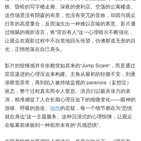
铁、昏暗的写字楼走廊、深夜的便利店、空荡的公寓楼道。
这些场景没有阴森的布景，也没有突兀的音效，却因与观众
日常的高度重合，反而滋生出一种难以言喻的寒意。影片通
过细腻的视听语言，将“背后有人”这一心理暗示不断强化，
让观众在观影过程中不自觉地回头张望，仿佛那道无形的目
光，正悄然落在自己肩头。
影片的惊悚感并非依赖突如其来的“Jump Scare”，而是通过
层层递进的心理压迫来构建。主角从最初的轻微不安，到逐
渐察觉异常，再到陷入被持续监视的 paranoia（妄想症）
状态，整个过程真实而令人窒息。演员们以极具张力的表
演，精准捕捉了人在长期心理压迫下的细微变化——眼神的
游移、呼吸的急促、
动作
的迟疑，每一个细节都在为“恐惧
就在身边”这一主题服务。这种沉浸式的心理惊悚，让观众
在银幕前体验到一种前所未有的“共感恐惧”。