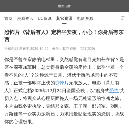
首页
漫威资讯
DC资讯
其它资讯
电影资源

电视剧资源
漫威图片
恐怖片《背后有人》定档平安夜，小心！你身后有东
西
漫威电影
漫威电影 发布于 2025-10-22
分类：
其它资讯
阅读(529)
你是否曾在寂静的电梯里，突然感觉有道目光如芒在背？是
否在深夜加班时，总觉得身后空荡的座位上，似乎坐着一个
看不见的“人”？这种源于日常、潜伏于熟悉场景中的不安
感，正被一部即将上映的
惊悚片
无限放大。电影《背后有
人》正式定档2025年12月24日全国公映，以“贴身式
恐怖
”为
切入点，将观众从心理层面拖入一场无处遁形的惊魂之旅。
本片由魏冬雷执导，集结郑文森、王子涵、邹超军、刘刚、
万斯佳等一众实力派演员，力求用最贴近现实的恐惧，挑战
你的心理极限。