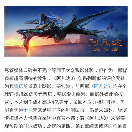
尽管媒体口碑并不完全等同于大众观影体验，但作为一部背
负着超高期待的续集，《阿凡达3》创系列新低的评价无疑
为其
票房
前景蒙上阴影。要知道，前两部《
阿凡达
》均在全
球狂揽超20亿美元票房，稳居影史前列。而据外媒此前披
露，本片制作成本高达4亿美元，虽回本压力相对可控，但
能否为
迪士尼
带来足够丰厚的利润回报，仍是未知数。导演
卡梅隆本人也曾在采访中直言不讳：若《阿凡达3》未能实
现预期的商业成功，原定的第四、第五部续集或将面临搁置