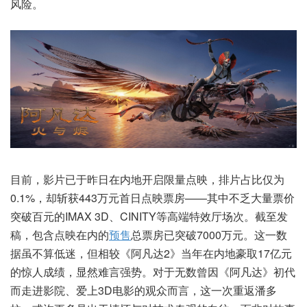
风险。
目前，影片已于昨日在内地开启限量点映，排片占比仅为
0.1%，却斩获443万元首日点映票房——其中不乏大量票价
突破百元的IMAX 3D、CINITY等高端特效厅场次。截至发
稿，包含点映在内的
预售
总票房已突破7000万元。这一数
据虽不算低迷，但相较《阿凡达2》当年在内地豪取17亿元
的惊人成绩，显然难言强势。对于无数曾因《阿凡达》初代
而走进影院、爱上3D电影的观众而言，这一次重返潘多