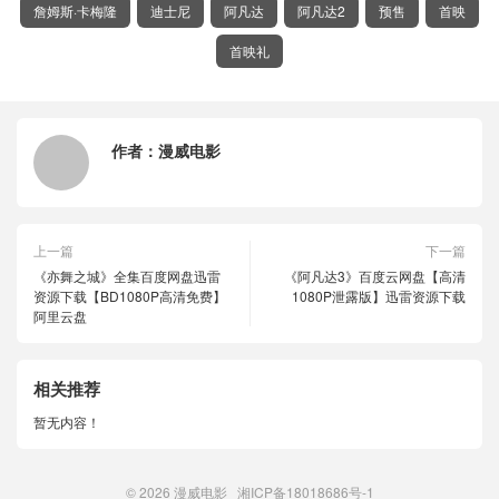
詹姆斯·卡梅隆
迪士尼
阿凡达
阿凡达2
预售
首映
首映礼
作者：
漫威电影
上一篇
下一篇
《亦舞之城》全集百度网盘迅雷
《阿凡达3》百度云网盘【高清
资源下载【BD1080P高清免费】
1080P泄露版】迅雷资源下载
阿里云盘
相关推荐
暂无内容！
© 2026
漫威电影
湘ICP备18018686号-1