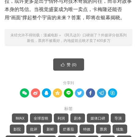
拉，或许更多是出于情怀与对技术奇观的向往，而非对故事
本身的笃信。当视觉盛宴成为唯一卖点，卡梅隆还能否
用“画面”撑起整个宇宙的未来？答案，即将在银幕揭晓。
未经允许不得转载：
漫威电影
»
《阿凡达3》口碑崩了？外媒评分创系列
新低，票房不被看好，内地提前点映才卖了400多万
赞 (
0
)

分享到









标签
IMAX
全球首映
利润
剧本
媒体口碑
导演
影院
批评
新鲜
烂番茄
特效
票房
续集