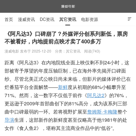
首页
漫威资讯
DC资讯
其它资讯
电影资源

电视剧资源
漫威图片
《阿凡达3》口碑崩了？外媒评分创系列新低，票房
不被看好，内地提前点映才卖了400多万
漫威电影
漫威电影 发布于 2025-12-20
分类：
其它资讯
阅读(743)
距离《阿凡达3》在内地院线全面上映仅剩不到24小时，这
部被寄予厚望的年度压轴巨制，已在海外率先揭开口碑面
纱。尽管北美正式公映日尚未来临，但影片的媒体评价已在
烂番茄平台全面解禁——
新鲜
度从初期的68%小幅攀升至
71%。然而，这一数字不仅低于前作《
阿凡达2
》的76%，
更远逊于2009年首部曲创下的81%高分，成为该系列三部
曲中口碑最弱的一环。若将视野扩展至
詹姆斯·卡梅隆
整个
导演
生涯，这部新作的新鲜度甚至仅略高于他1981年的处
女作《食人鱼2》，堪称其主流商业作品中的“低谷”。