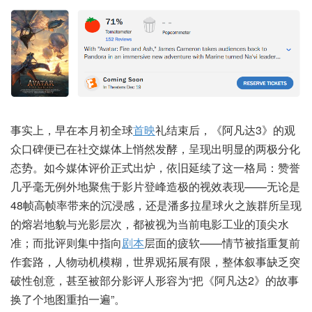
事实上，早在本月初全球
首映
礼结束后，《阿凡达3》的观
众口碑便已在社交媒体上悄然发酵，呈现出明显的两极分化
态势。如今媒体评价正式出炉，依旧延续了这一格局：赞誉
几乎毫无例外地聚焦于影片登峰造极的视效表现——无论是
48帧高帧率带来的沉浸感，还是潘多拉星球火之族群所呈现
的熔岩地貌与光影层次，都被视为当前电影工业的顶尖水
准；而批评则集中指向
剧本
层面的疲软——情节被指重复前
作套路，人物动机模糊，世界观拓展有限，整体叙事缺乏突
破性创意，甚至被部分影评人形容为“把《阿凡达2》的故事
换了个地图重拍一遍”。