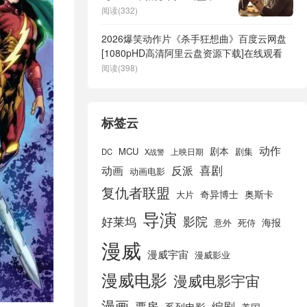
链接
阅读(332)
2026爆笑动作片《杀手狂想曲》百度云网盘
[1080pHD高清阿里云盘资源下载]在线观看
阅读(398)
标签云
动作
剧本
MCU
剧集
DC
X战警
上映日期
喜剧
动画
反派
动画电影
复仇者联盟
奇异博士
奥斯卡
大片
导演
好莱坞
影院
海报
死侍
意外
漫威
漫威宇宙
漫威影业
漫威电影
漫威电影宇宙
漫画
票房
编剧
系列电影