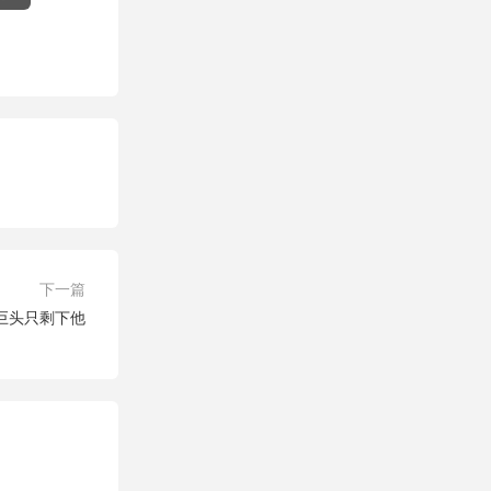
下一篇
巨头只剩下他