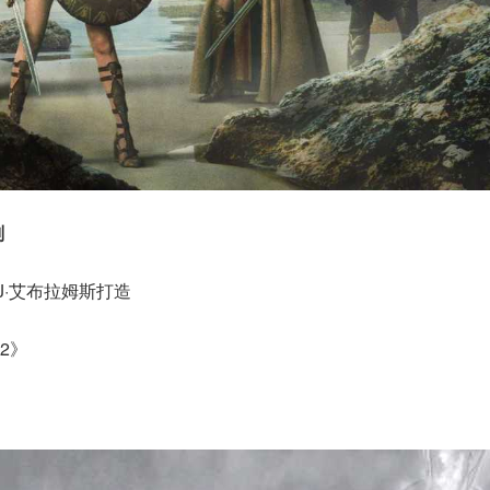
划
J·艾布拉姆斯打造
2》