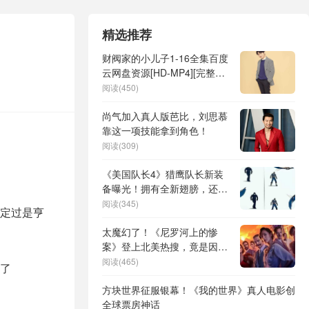
精选推荐
财阀家的小儿子1-16全集百度
云网盘资源[HD-MP4][完整版]
[高清韩语中字]
阅读(450)
尚气加入真人版芭比，刘思慕
靠这一项技能拿到角色！
阅读(309)
《美国队长4》猎鹰队长新装
备曝光！拥有全新翅膀，还能
自由变形
阅读(345)
定过是亨
太魔幻了！《尼罗河上的惨
案》登上北美热搜，竟是因为
被大陆院线引进
阅读(465)
了
方块世界征服银幕！《我的世界》真人电影创
全球票房神话