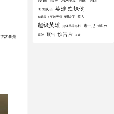
美国
英雄
蜘蛛侠
美国队长
蝙蝠侠
超人
蜘蛛侠：英雄无归
超级英雄
迪士尼
钢铁侠
超级英雄电影
预告片
预告
雷神
首映
致故事是