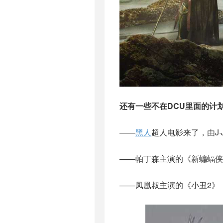
还有一些不在DCU里面的计
——
黑人
超人电影来了，由J·
——帕丁森主演的《新蝙蝠侠
——凤凰叔主演的《小丑2》