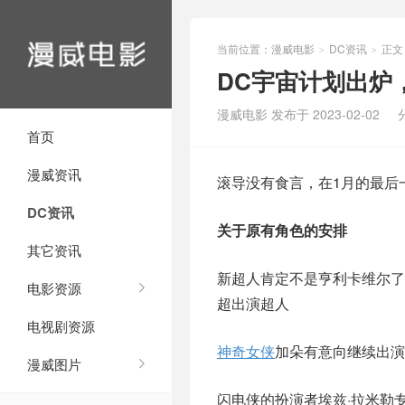
当前位置：
漫威电影
DC资讯
正文
>
>
DC宇宙计划出炉
漫威电影 发布于 2023-02-02
首页
漫威资讯
滚导没有食言，在1月的最后
DC资讯
关于原有角色的安排
其它资讯
新超人肯定不是亨利卡维尔
电影资源
超出演超人
电视剧资源
神奇女侠
加朵有意向继续出演
漫威图片
闪电侠的扮演者埃兹·拉米勒