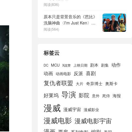
阅读(836)
原本只是背景音乐的《芭比》
洗脑神曲〈I'm Just Ken〉如
今在Spotify上已播放超过
阅读(564)
6700万次
标签云
动作
剧本
MCU
剧集
DC
X战警
上映日期
喜剧
动画
反派
动画电影
复仇者联盟
奇异博士
奥斯卡
大片
导演
好莱坞
影院
海报
死侍
意外
漫威
漫威宇宙
漫威影业
漫威电影
漫威电影宇宙
漫画
票房
编剧
系列电影